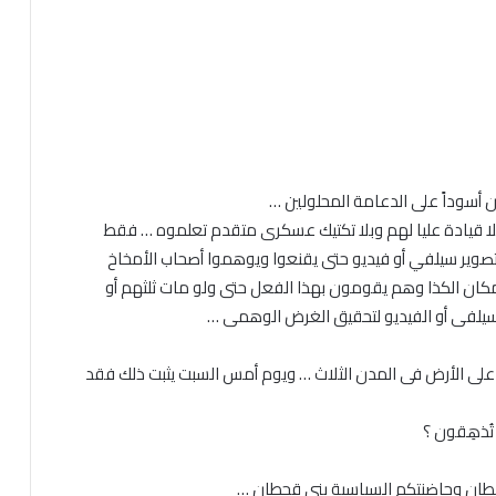
 أسوداً على الدعامة المحلولين …
لا قيادة عليا لهم وبلا تكتيك عسكرى متقدم تعلموه … فقط
صوير سيلفي أو فيديو حتى يقنعوا ويوهموا أصحاب الأمخاخ
كان الكذا وهم يقومون بهذا الفعل حتى ولو مات ثلثهم أو
لسيلفى أو الفيديو لتحقيق الغرض الوهمى …
 على الأرض فى المدن الثلاث … ويوم أمس السبت يثبت ذلك فقد
تُذهِقون ؟
شيطان وحاضنتكم السياسية بنى قحطان …