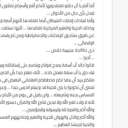
أما أنتم يا آل دقلو تفتقدونها لأنكم أنتم وأسركم تمثلون 
تتبدل بأى حال من الأحوال …
وأما قيادات إمارات الشيطان أيضا تفتقدها لأنهم أسرة 
وكذلك الحرية والتغيير المركزية تفتقدها … لأنها تسلقت
الإقصائى …
دى حااااجة عجيييبة خلاص ….
… أخيرا …
قالوا خالد أب أسفة يمدح فولكر ويتحسر على إستقالته و
ليك حق يا أب سفة تعمل كده … لأنك تعلم جيدا بأن الخنزي
مثلكم يريد أن ينفذ لكم مخططكم العلماني البغيض فى بلا
نتمنى أن تكونوا يا بنى قحيط قد وعيتم الدرس جيدا … وع
المساس بدينه وشريعته … ولن يقبل فى يوم من الأيام بعل
لأنه لا ولاء لغير الله ولا تبديل لشرع الله والقرآن دستور ال
والله أكبر والعزة لله ولرسوله وللمؤمنين …
والله أكبر والذل والهوان للحرية والتغيير وجناحههم الع
والتحية لجيشنا العظيم …