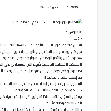
0
70
سبتمبر 21, 2023
📌دبوس حاااااار
⭕ …
الناس قاعدة تقول السبت الأخضر ولكن السبت الفائت كان
فى كل يوم يمر يثبت المتمردون بأنهم يهاجمون الجيش ب
همهم الأول والأخير الوصول لأسوار هدفهم المقصود لت
السمكية الشفافة الخفيفة بأنهم الآن مسيطرين على الم
نصفهم أو جميعهم ولم يتبق منهم إلا صاحب اللايف أو ا
ده إسمو كلام يا جماعة !!!!
البتسوو فيهو ده إسمو إنتحار عديل كده وجثثكم الملقاة
كان موتكم فى المدن الثلاث بالآلاف المؤلفه …
ويبقى السؤال قائما لماذا تموتون ؟ ولأجل مَن أرواحكم 
لأجل الديمقراطية مثلا !!!
ماااا ظنيت لأنكم تفتقدونها قبل أن تفتقدها إمارات ال