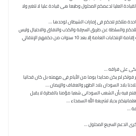
القيادة العليا لدعمكم المحلول وطبعا هى قيادة عليا لا تتغير ولا
واحدة مثلكم تتحكم فى إمارات الشيطان لوحدها …
 للحكم والسلطة عن طريق السرقة والكذب والنفاق والاحتيال وليس
عن طريق صناديق الإنتخابات والدمقراطية ومن ثم رفضت إقامة الإنتخابات العامة إلا بعد 10 سنوات من حكمهم الإنتقالي
يبكى على فراقه …
ر فولكر لم يكن محايدا يوما من الأيام فى مهمته بل كان قحاتيا
دنا بلاد السودان بلاد الطهر والعفاف والإيمان …
رفتم فيه بأن الشعب السودانى شعبا مؤمنا بالفطرة لا يقبل
مانيتكم بديلا لشريعة الله السمحاء …
أمة …
سكرى الدعم السريع المحلول …