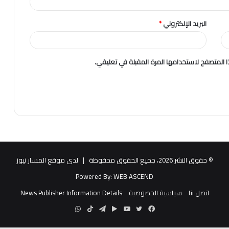
البريد الإلكتروني
*
 المتصفح لاستخدامها المرة المقبلة في تعليقي.
© حقوق النشر 2026، جميع الحقوق محفوظة |
لدى موقع المسار نيوز
Powered By:
WEB ASCEND
اتصل بنا
سياسية الخصوصية
News Publisher Information Details
فيسبوك
تويتر
يوتيوب
‏Google
تيلقرام
TikTok
واتساب
Play