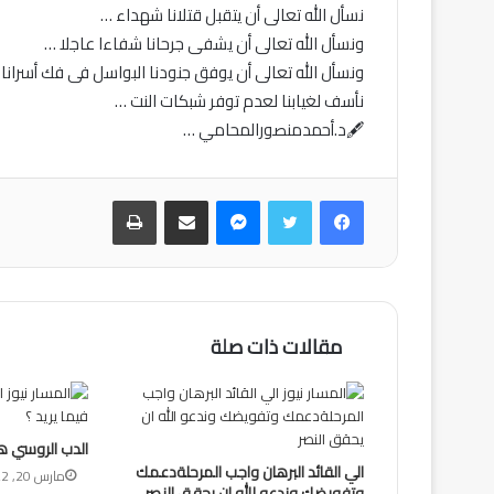
نسأل الله تعالى أن يتقبل قتلانا شهداء …
ونسأل الله تعالى أن يشفى جرحانا شفاءا عاجلا …
ونسأل الله تعالى أن يوفق جنودنا البواسل فى فك أسرانا
نأسف لغيابنا لعدم توفر شبكات النت …
🖋️د.أحمدمنصورالمحامي …
فيسبوك
تويتر
ماسنجر
مشاركة عبر البريد
طباعة
مقالات ذات صلة
الدب الروسي هل
الي القائد البرهان واجب المرحلةدعمك
مارس 20, 2022
وتفويضك وندعو الله ان يحقق النصر