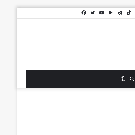
اتساب
TikTok
تيلقرام
‏Google
يوتيوب
تويتر
فيسبوك
Play
بحث
الوضع
عن
المظلم