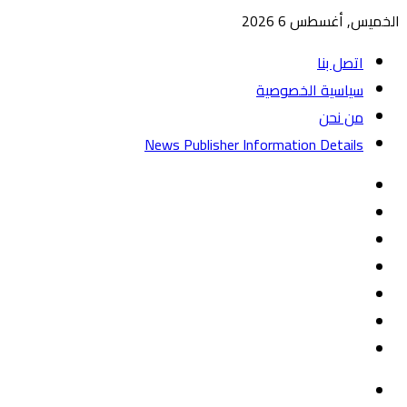
الخميس, أغسطس 6 2026
اتصل بنا
سياسية الخصوصية
من نحن
News Publisher Information Details
واتساب
TikTok
تيلقرام
‏Google
Play
يوتيوب
تويتر
فيسبوك
القائمة