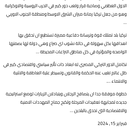
الدول العظمي وصاحبة قرار ولعب دور كبير في الحرب الروسية والاوكرانية
وهو من جعل تركيا رمانة ميزان الشرق الاوسط ومنطقة الجنوب الاوربي
…
تركيا بلد تمتلك قوة وترسانة دفاعية مميزة تستطيع ان تحقق بها
اهدافها بكل سهولة في حالة نشوب اي صراع وهي دولة لها بصمتها
الواضحه والمؤثرة في كل مناطق النزاعات المحيطة …
تكامل الدور التركي المصري له ابعاد ذات تأثير سياسي واقتصادي كبير في
ظل عالم تغيب عنه الحكمة والقانون وتسيطر علية العاطفة والاثنية
والانتماء ….
خطوة موفقة جدا ان يتصافح الرجلان ويتبادلان الزيارات لوضع استراتيجية
جديده لمجابهة تعقيدات المرحلة ولكبح جماح المهددات الامنية
والاقتصادية التي تحدق بالبلدين …
فبراير 15, 2024