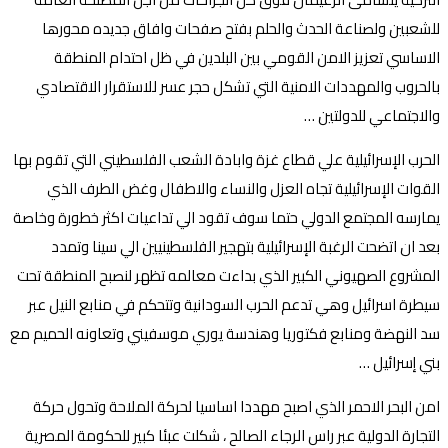
للشعبين ولصناعة الحدث والحلم بفتح صفحات وافاق جديده محورها
الاساسي تعزيز الامن القومي بين البلدين في ظل احتدام المنطقة
بالحروب والمهددات الامنية التي تشكل حجر عسر للاستقرار الاقتصادي
والاجتماعي للدولتين …
الحرب الإسرائيلية علي قطاع غزة وابادة الشعب الفلسطيني التي تقوم بها
القوات الإسرائيلية تجاه العزل والنساء والاطفال وغض الطرف الذي
يمارسه المجتمع الدولي حتما سوف تقود الي تداعيات اكثر خطورة وخاصة
بعد ان اتضحت الرغبة الإسرائيلية بتهجير الفلسطينيين الي سينا وتمدد
المشروع الصهيوني الكبير الذي بداءت معالمه تظهر لنصبح المنطقة تحت
سيطرة اسرائيل وهي تدعم الحرب السودانية وتتحكم في منابع النيل عبر
سد النهضة ومنابع فكتوريا وهندسة يوري موسفيني وتعاونه الحميم مع
بني إسرائيل …
امن البحر الاحمر الذي اصبح مهددا اساسيا لحركة الملاحة وتحول حركة
التجارة الدولية عبر راس الرجاء الصالح ، شكلت عبئا كبير للحكومة المصرية