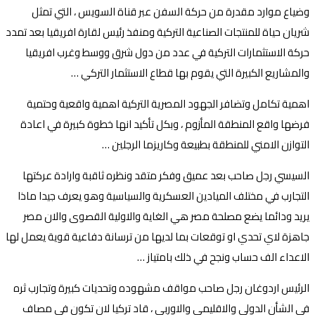
وضياع موارد مقدرة من حركة السفن عبر قناة السويس ، التي تمثل
شريان حياة للمنتجات الصناعية التركية ومنفذ رئيس لقارة افريقيا بعد تمدد
حركة الاستثمارات التركية في عدد من دول شرق ووسط وغرب افريقيا
والمشاريع الكبيرة التي يقوم بها قطاع الاستثمار التركي …
اهمية تكامل وتضافر الجهود المصرية التركية اهمية واقعية وحتمية
فرضها واقع المنطقة المأزوم ، وبكل تأكيد انها خطوة كبيرة في اعادة
التوازن الامني للمنطقة بطبيعة وكاريزما الرجلين …
السيسي رجل صاحب بعد عميق وفكر متقد ونظره ثاقبة وارادة عركتها
التجارب في مختلف الميادين العسكرية والسياسية وهو يعرف جيدا ماذا
يريد ودائما يضع مصلحة مصر هي الغاية والاولية القصوى والان مصر
جاهزة لاي تحدي او توقعات بما لديها من ترسانة دفاعية قوية يعمل لها
الاعداء الف حساب ونجح في ذلك بامتياز …
الرئيس اردوغان رجل صاحب مواقف مشهوده وتحديات كبيرة وتجارب ثره
في الشأن الدولي والاقليمي والاوربي ، قاد تركيا لان تكون في مصاف