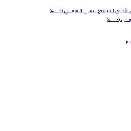
3 _ 4)
وز