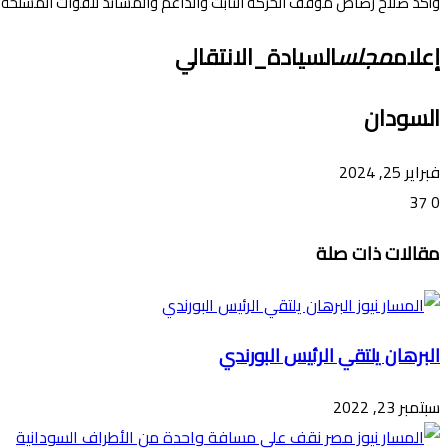
وأكد صلاح رصاص موقف الحركة الثابت والداعم والمساند للقوات المسلحة 
إعلام
مجلس
السيادة_الانتقالي
السودان
فبراير 25, 2024
37
0
تويتر
ڤايبر
طباعة
تيلقرام
ماسنجر
ماسنجر
واتساب
فيسبوك
مشاركة
مقالات ذات صلة
عبر
البريد
البرهان يلتقي الرئيس البورندي
سبتمبر 23, 2022