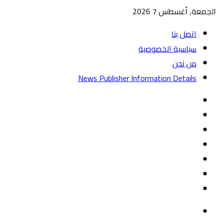
الجمعة, أغسطس 7 2026
اتصل بنا
سياسية الخصوصية
من نحن
News Publisher Information Details
واتساب
TikTok
تيلقرام
‏Google
Play
يوتيوب
تويتر
فيسبوك
القائمة