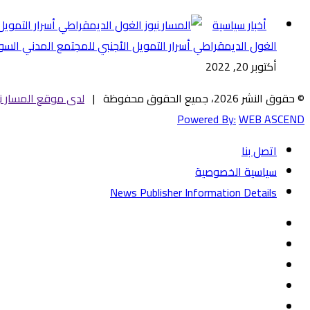
إغلاق
أخبار سياسية
الغول الديمقراطي أسرار التمويل الأجنبي للمجتمع المدني السوداني (
أكتوبر 20, 2022
© حقوق النشر 2026، جميع الحقوق محفوظة |
لدى موقع المسار ني
Powered By:
WEB ASCEND
اتصل بنا
سياسية الخصوصية
News Publisher Information Details
فيسبوك
تويتر
يوتيوب
‏Google
Play
تيلقرام