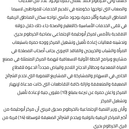
كشف والي الخرطوم أحمد عثمان حمزة بوجود عدد من التحديات
والصعاب التي تواجها حكومته في تقديم الخدمات للمواطنين لاسيما
المناطق الريفية وأقّر حمزة بوجود مآسي تواجه سكان المناطق الريفية
في تلقى الخدمات الأساسية كالتعليم والصحة جاء ذلك خلال جولته
التفقدية بالأمس لمركز أبوحليمة الإجتماعي بضاحية الخرطوم بحري
وتدشينه فعاليات إعادة تأهيل وتشغيل المركز ووجه حمزة باستيعاب
المرأة والشباب والخريجين والفاقد التربوي بجانب أصحاب المصلحة في
مشاريع وبرامج الخطة الأولية الاسعافية لنهضة المركز المتمثلة في مصنع
المياة المعدنية وحظائر الدجاج اللاحم والبياض مجدداً الدعوة للقطاع
الخاص في الاسهام والمشاركة في المشاريع التنموية التي تخدم الشرائح
الضعيفة والمتعففة وازالة كافة التقاطعات التي كانت مدعاة لإنهيار
المركز واعلن حمزة عن تبرعه بمبلغ (10) مليون جنية لإعادة تأهيل
وتشغيل المركز
وأبان وزير التنمية الإجتماعية بالخرطوم صديق فريني أن مركز أبوحليمة من
أكبر المراكز الريفية بالولاية ويخدم الشرائح الضعيفة لتوسطه (14) قرية من
قري الخرطوم بحري