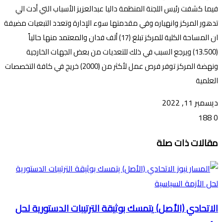
فيما كشفت رئيس اللجنة المنظمة داليا عبدالعزيز الأسباب التي أدت الي
تدهور المركز وانهياره وفي مقدمتها سوء الإدارة وتعدد التبعيات مضيفة
ان المساحة الكلية للمركز تبلغ (17) ألف فدان والمعتمد منها حالياً
(13.500) ويرجع السبب في ذلك للتعديات من بعض الجهات الخارجية
ونهضة المركز توفر فرص عمل لأكثر من (2000) خريج في كافة التخصصات
العلمية
ديسمبر 11, 2022
188
0
تويتر
ڤايبر
طباعة
تيلقرام
ماسنجر
ماسنجر
واتساب
فيسبوك
مشاركة
مقالات ذات صلة
عبر
البريد
الاتحادي (الأصل) يتمسك بوثيقة الترتيبات الدستورية لحل