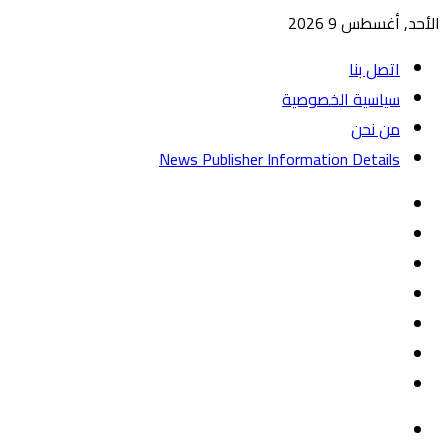
الأحد, أغسطس 9 2026
اتصل بنا
سياسية الخصوصية
من نحن
News Publisher Information Details
واتساب
TikTok
تيلقرام
‏Google
Play
يوتيوب
تويتر
فيسبوك
القائمة