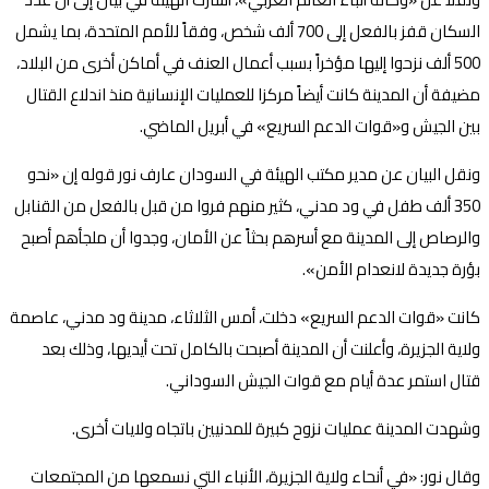
السكان قفز بالفعل إلى 700 ألف شخص، وفقاً للأمم المتحدة، بما يشمل
500 ألف نزحوا إليها مؤخراً بسبب أعمال العنف في أماكن أخرى من البلاد،
مضيفة أن المدينة كانت أيضاً مركزا للعمليات الإنسانية منذ اندلاع القتال
بين الجيش و«قوات الدعم السريع» في أبريل الماضي.
ونقل البيان عن مدير مكتب الهيئة في السودان عارف نور قوله إن «نحو
350 ألف طفل في ود مدني، كثير منهم فروا من قبل بالفعل من القنابل
والرصاص إلى المدينة مع أسرهم بحثاً عن الأمان، وجدوا أن ملجأهم أصبح
بؤرة جديدة لانعدام الأمن».
كانت «قوات الدعم السريع» دخلت، أمس الثلاثاء، مدينة ود مدني، عاصمة
ولاية الجزيرة، وأعلنت أن المدينة أصبحت بالكامل تحت أيديها، وذلك بعد
قتال استمر عدة أيام مع قوات الجيش السوداني.
وشهدت المدينة عمليات نزوح كبيرة للمدنيين باتجاه ولايات أخرى.
وقال نور: «في أنحاء ولاية الجزيرة، الأنباء التي نسمعها من المجتمعات