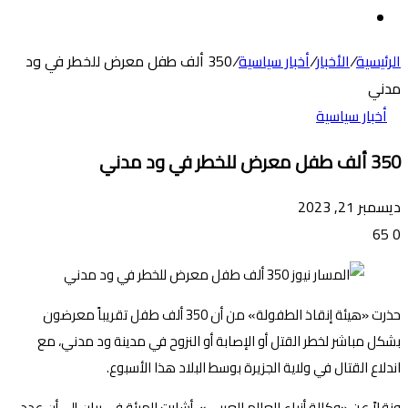
عن
الوضع
المظلم
الرئيسية
/
الأخبار
/
أخبار سياسية
/
350 ألف طفل معرض للخطر في ود
مدني
أخبار سياسية
350 ألف طفل معرض للخطر في ود مدني
ديسمبر 21, 2023
65
0
حذرت «هيئة إنقاذ الطفولة» من أن 350 ألف طفل تقريباً معرضون
بشكل مباشر لخطر القتل أو الإصابة أو النزوح في مدينة ود مدني، مع
اندلاع القتال في ولاية الجزيرة بوسط البلاد هذا الأسبوع.
ونقلاً عن «وكالة أنباء العالم العربي»، أشارت الهيئة في بيان إلى أن عدد