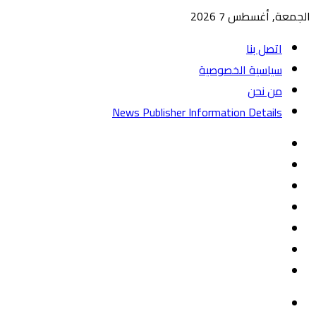
الجمعة, أغسطس 7 2026
اتصل بنا
سياسية الخصوصية
من نحن
News Publisher Information Details
واتساب
TikTok
تيلقرام
‏Google
Play
يوتيوب
تويتر
فيسبوك
القائمة