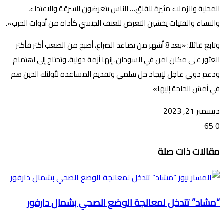
المحلية والزملاء مثيرة للقلق… الناس يتعرضون للسرقة والاعتداء،
والنساء والفتيات يخشين التعرض للعنف الجنسي كأداة من أدوات الحرب».
وتابع قائلاً: «بعد 8 أشهر من تصاعد الصراع، أصبح من الصعب أكثر فأكثر
العثور على مكان آمن في السودان. إنها أزمة دولية، وتحتاج إلى اهتمام
ودعم دولي عاجل لإيجاد حل سلمي وتقديم المساعدة لأولئك الذين هم
في أمسّ الحاجة إليها»
ديسمبر 21, 2023
65
0
تويتر
ڤايبر
طباعة
تيلقرام
ماسنجر
ماسنجر
واتساب
فيسبوك
مشاركة
مقالات ذات صلة
عبر
البريد
“مشاد” تتدخل لمعالجة الوضع الصحي بشمال دارفور