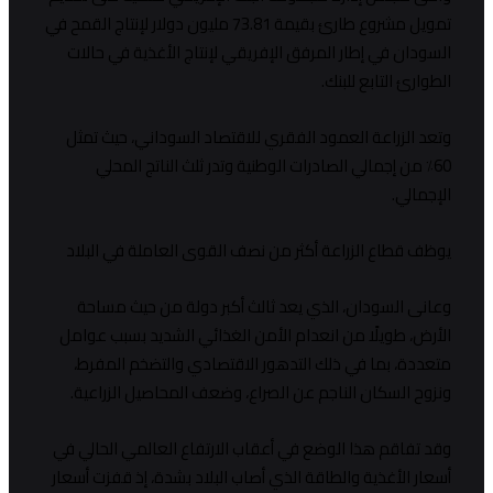
تمويل مشروع طارئ بقيمة 73.81 مليون دولار لإنتاج القمح في
السودان في إطار المرفق الإفريقي لإنتاج الأغذية في حالات
الطوارئ التابع للبنك.
وتعد الزراعة العمود الفقري للاقتصاد السوداني، حيث تمثل
60٪ من إجمالي الصادرات الوطنية وتدر ثلث الناتج المحلي
الإجمالي.
يوظف قطاع الزراعة أكثر من نصف القوى العاملة في البلاد
وعانى السودان، الذي يعد ثالث أكبر دولة من حيث مساحة
الأرض، طويلًا من انعدام الأمن الغذائي الشديد بسبب عوامل
متعددة، بما في ذلك التدهور الاقتصادي والتضخم المفرط،
ونزوح السكان الناجم عن الصراع، وضعف المحاصيل الزراعية.
وقد تفاقم هذا الوضع في أعقاب الارتفاع العالمي الحالي في
أسعار الأغذية والطاقة الذي أصاب البلاد بشدة، إذ قفزت أسعار