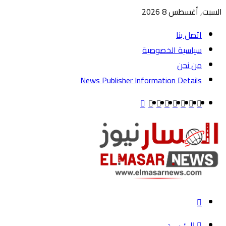
السبت, أغسطس 8 2026
اتصل بنا
سياسية الخصوصية
من نحن
News Publisher Information Details
واتساب
TikTok
تيلقرام
‏Google
يوتيوب
تويتر
فيسبوك
القائمة
Play
بحث
عن
الرئيسية