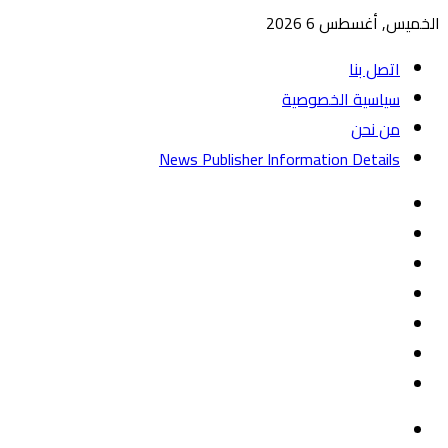
الخميس, أغسطس 6 2026
اتصل بنا
سياسية الخصوصية
من نحن
News Publisher Information Details
واتساب
TikTok
تيلقرام
‏Google
Play
يوتيوب
تويتر
فيسبوك
القائمة