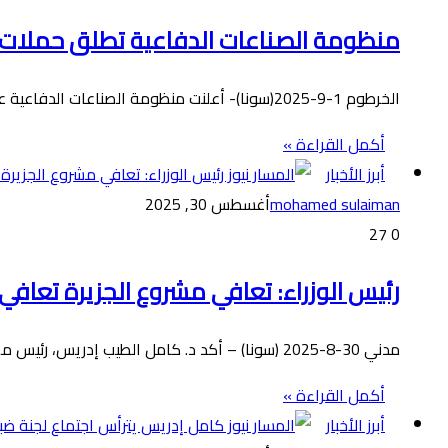
منظومة الصناعات الدفاعية تطلق حملات
الخرطوم 1-9-2025(سونا)- أعلنت منظومة الصناعات الدفاعية عن وصول طائرات الرش التابعة لمجموعة صافات للطيران إلى الخرطوم، والبدء في تنفيذ حملات…
أكمل القراءة »
أبرز الأخبار
mohamed sulaiman
أغسطس 30, 2025
27
0
رئيس الوزراء: تعافي مشروع الجزيرة تعاف
مدني 30-8-2025 (سونا) – أكد د. كامل الطيب إدريس، رئيس مجلس الوزراء، لدى زيارته صباح اليوم لمحالج وورش ومخازن إكثار…
أكمل القراءة »
أبرز الأخبار