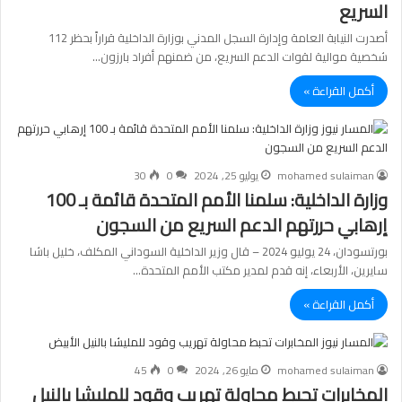
السريع
أصدرت النيابة العامة وإدارة السجل المدني بوزارة الداخلية قراراً بحظر 112
شخصية موالية لقوات الدعم السريع، من ضمنهم أفراد بارزون…
أكمل القراءة »
mohamed sulaiman
يوليو 25, 2024
0
30
وزارة الداخلية: سلمنا الأمم المتحدة قائمة بـ 100
إرهابي حررتهم الدعم السريع من السجون
بورتسودان، 24 يوليو 2024 – قال وزير الداخلية السوداني المكلف، خليل باشا
سايرين، الأربعاء، إنه قدم لمدير مكتب الأمم المتحدة…
أكمل القراءة »
mohamed sulaiman
مايو 26, 2024
0
45
المخابرات تحبط محاولة تهريب وقود للمليشا بالنيل