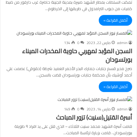
تمكنت السلطات بمطار الشهيد صبيرة بمدينة الجنينة حاضرة غرب دارفور من ضبط
كميات من حبوب الترامدول في طريقها إلى الخرطوم…
أكمل القراءة »
admin
مارس 22, 2023
0
134
السجن المؤبد لمهربي حاوية المخدرات الميناء
بورتسودان
صرح مدير قسم جنايات جمارك البحر الأحمر العميد شرطة (حقوقي) عصمت علي
أحمد أوشيك بأن محكمة جنايات بورتسودان قضت بالسجن…
أكمل القراءة »
admin
مارس 14, 2023
0
149
أسرة القتيل(سنيت) تزور المباحث
قامت أسرة الشهيد محمد سنيت الثلاثاء – الذي قتل على يد افراد ٩ طويلة
ببورتسودان ، قامت بزيارة لرئاسة المباحث…