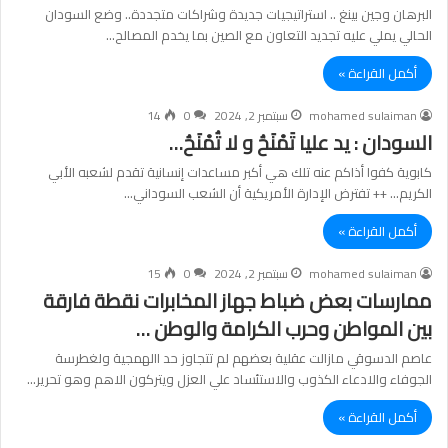
البرهان وجين بينغ .. استراتيجيات جديدة وشراكات متجددة.. وضع السودان
الحالي يملي عليه تجديد التعاون مع الصين بما يخدم المصالح…
أكمل القراءة »
mohamed sulaiman
سبتمبر 2, 2024
0
14
السودان : يد عليا تَمْنَحُ و لا تُمْنَحُ…
كابوية كفوا أذاكم عنه تلك هي أكبر مساعدات إنسانية تقدم لشعبه الأبي
الكريم… ++ تفترض الإدارة الأمريكية أن الشعب السوداني…
أكمل القراءة »
mohamed sulaiman
سبتمبر 2, 2024
0
15
ممارسات بعض ضباط جهاز المخابرات نقطة فارقة
بين المواطن وحرب الكرامة والوطن …
عاصم الدسوقي مازالت عقلية بعضهم لم تتجاوز حد االهمجية ولغطرسة
الجوفاء والادعاء الكذوب والاستئساد علي العزل ويتركون الاهم وهو تحرير…
أكمل القراءة »