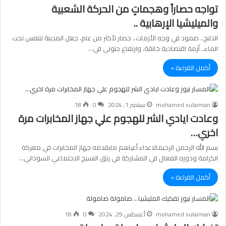
تواجه حصاراً وهجماتٍ من الحركة الشعبية
والميليشيا الإرهابية ..
الدلنج.. صمود في وجه الأزمات.. حصار لأكثر من عام، جعل المدينة تتنفس تحت
الماء.. أزمة اقتصادية خانقة، وارتفاع جنوني في…
أكمل القراءة »
mohamed sulaiman
سبتمبر 1, 2024
0
18
وعادت ايادي الشر للهجوم علي جهاز المخابرات مرة
اخري…
بسم الله الرحمن الرحيمالاعداء أعياهم مايقدمه جهاز المخابرات في معركة
الكرامة ودوره الفعال في المشاركة في رتق النسيج الاجتماعي السوداني…
أكمل القراءة »
mohamed sulaiman
أغسطس 29, 2024
0
18