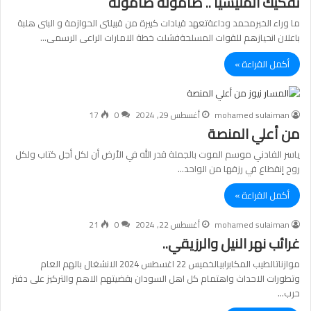
تفكيك المليشيا .. صامولة صامولة
ما وراء الخبرمحمد وداعةتعهد قيادات كبيرة من قبيلتى الحوازمة و البنى هلبة
باعلان انحيازهم للقوات المسلحةفشلت خطة الامارات الراعى الرسمى…
أكمل القراءة »
mohamed sulaiman
أغسطس 29, 2024
0
17
من أعلي المنصة
ياسر الفادني موسم الموت بالجملة قدر الله في الأرض أن لكل أجل كتاب ولكل
روح إنقطاع في رزقها من الواحد…
أكمل القراءة »
mohamed sulaiman
أغسطس 22, 2024
0
21
غرائب نهر النيل والرزيقي..
موازناتالطيب المكابرابيالخميس 22 اغسطس 2024 الانشغال بالهم العام
وتطورات الاحداث واهتمام كل اهل السودان بقضيتهم الاهم والتركيز على دفتر
حرب…