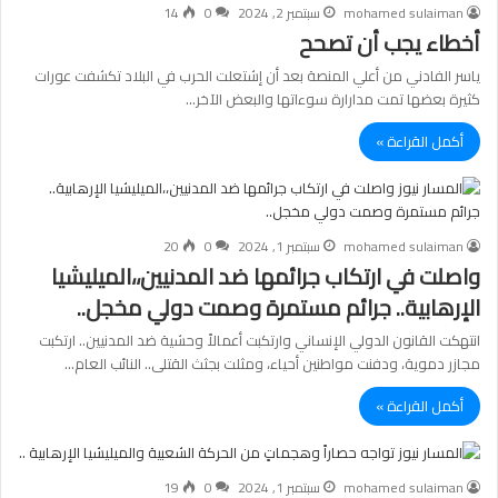
mohamed sulaiman
سبتمبر 2, 2024
0
14
أخطاء يجب أن تصحح
ياسر الفادني من أعلي المنصة بعد أن إشتعلت الحرب في البلاد تكشفت عورات
كثيرة بعضها تمت مدارارة سوءاتها والبعض الآخر…
أكمل القراءة »
mohamed sulaiman
سبتمبر 1, 2024
0
20
واصلت في ارتكاب جرائمها ضد المدنيين،،الميليشيا
الإرهابية.. جرائم مستمرة وصمت دولي مخجل..
انتهكت القانون الدولي الإنساني وارتكبت أعمالاً وحشية ضد المدنيين.. ارتكبت
مجازر دموية، ودفنت مواطنين أحياء، ومثلت بجثث القتلى.. النائب العام…
أكمل القراءة »
mohamed sulaiman
سبتمبر 1, 2024
0
19