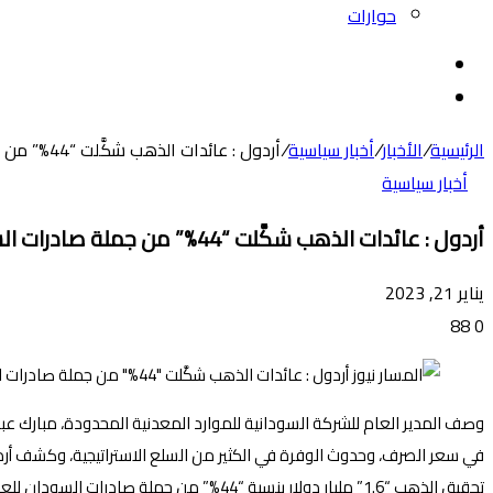
حوارات
بحث
عن
الوضع
المظلم
الرئيسية
/
الأخبار
/
أخبار سياسية
/
أردول : عائدات الذهب شكَّلت “44%” من جملة صادرات السودان
أخبار سياسية
أردول : عائدات الذهب شكَّلت “44%” من جملة صادرات السودان
يناير 21, 2023
88
0
وصف المدير العام للشركة السودانية للموارد المعدنية المحدودة، مبارك ع
في سعر الصرف، وحدوث الوفرة في الكثير من السلع الاستراتيجية، وكشف أ
تحقيق الذهب “1.6” مليار دولار بنسبة “44%” من جملة صادرات السودان للعام المنصرم التي بلغت 3.6 مليار دولار.