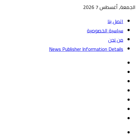
الجمعة, أغسطس 7 2026
اتصل بنا
سياسية الخصوصية
من نحن
News Publisher Information Details
واتساب
TikTok
تيلقرام
‏Google
Play
يوتيوب
تويتر
فيسبوك
القائمة