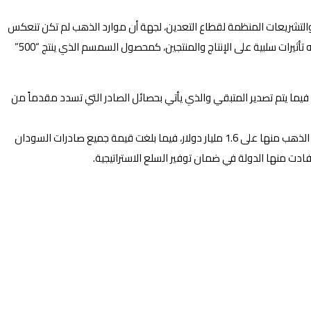
 والتشريعات المنظمة لقطاع التعدين، لجهة أن موارد الذهب لم تكن تنعكس
على حياة الناس، مع وجود انفلات واضح في أسعار الصرف، وتمدد السوق الأسود للعملات، بالإضافة إلى الارتفاع اليومي لأسعار الدولار الأمر الذي كانت له تأثيرات سلبية على الإنتاج والمنتجين، كمحصول السمسم الذي ينتج “500”
 فيما يتم تصدير المتبقي والذي يأتي بحصائل الصادر التي تسدد مقدماً من
وقال المدير العام للشركة السودانية للموارد المعدنية المحدودة إن صادرات السودان في العام المنقضي 2022م بلغت 3.6 مليار دولار، استحوذت عائدات الذهب منها على 1.6 مليار دولار، فيما بلغت قيمة جميع صادرات السودان