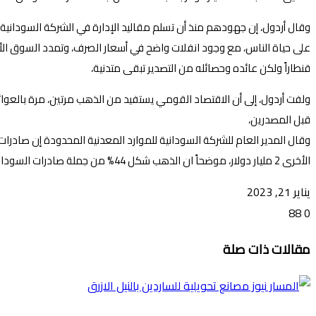
وقال أردول، إن جهودهم منذ أن تسلم مقاليد الإدارة في الشركة السودانية 
قنطاراً ولكن عائده وحصائله من التصدير تبقى متدنية،
ولفت أردول، إلى أن الاقتصاد القومي يستفيد من الذهب مرتين، مرة بالعوائد
قبل المصدرين،
الأخرى 2 مليار دولار، موضحاً ان الذهب شكل 44% من جملة صادرات السودان بإجمالي حصائل وعائدات بلغت “1.6” مليار دولار، مؤكداً أن هذه المبالغ استفادت منها الدولة في ضمان توفير السلع الاستراتيجية.
يناير 21, 2023
88
0
تويتر
ڤايبر
طباعة
تيلقرام
ماسنجر
ماسنجر
واتساب
فيسبوك
مشاركة
مقالات ذات صلة
عبر
البريد