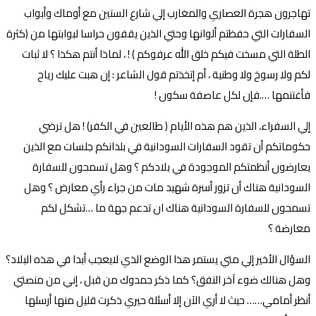
تهاجرون هجرة العصاري والمغارب إلي شارع الستين مع أوماك وأبواب
السفارات التي حفظتم ألوانها وحتي الذين يقفون حراسا لبوابتها من (كثرة
الطلة التي مسخت فيكم خلق الله عرفوكم ) ! ، لماذا أنتم هكذا ؟ لا ثبات
لكم ولا رسوخ ولا وطنية ، أم إتخذتم قول الشاعر : إن هبت عليك رياح
فأغتنمها ….فإن لكل عاصفة سكون !
إلي السفراء، الذين هم هذه الأيام ( طالعين في الكفر) ! هل ترضي
حكوماتكم أن تقود السفارات السودانية في بلدانكم جلسات مع الذين
يعارضون أنظمتكم الموجودة في بلادكم ؟ وهل تسمحون للسفارة
السودانية هناك أن تزور أسرة شهيد مات من جراء رأي معارض ؟ وهل
تسمحون للسفارة السودانية هناك ان تدعم جهة ما …تشكل لكم
معارضة ؟
السؤال الأخير إلي متي يستمر هذا الوضع الذي لايعجب أبدا في هذه البلاد؟
وهل هنالك ضوء آخر النفق؟ كما ذكر حمدوك من قبل ، إني من منصتي
أنظر أمامي…… حيث لا أري الآن إلا أسئلة حيري ذكرت قليل منها أرسلها