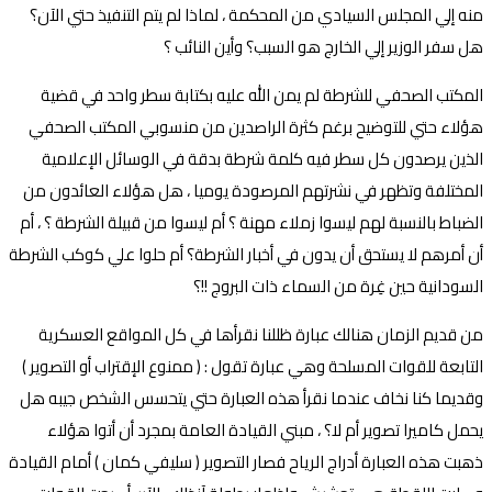
منه إلي المجلس السيادي من المحكمة ، لماذا لم يتم التنفيذ حتي الآن؟
هل سفر الوزير إلي الخارج هو السبب؟ وأين النائب ؟
المكتب الصحفي للشرطة لم يمن الله عليه بكتابة سطر واحد في قضية
هؤلاء حتي للتوضيح برغم كثرة الراصدين من منسوبي المكتب الصحفي
الذين يرصدون كل سطر فيه كلمة شرطة بدقة في الوسائل الإعلامية
المختلفة وتظهر في نشرتهم المرصودة يوميا ، هل هؤلاء العائدون من
الضباط بالنسبة لهم ليسوا زملاء مهنة ؟ أم ليسوا من قبيلة الشرطة ؟ ، أم
أن أمرهم لا يستحق أن يدون في أخبار الشرطة؟ أم حلوا علي كوكب الشرطة
السودانية حين غِرة من السماء ذات البروج !!؟
من قديم الزمان هنالك عبارة ظللنا نقرأها في كل المواقع العسكرية
التابعة للقوات المسلحة وهي عبارة تقول : ( ممنوع الإقتراب أو التصوير )
وقديما كنا نخاف عندما نقرأ هذه العبارة حتي يتحسس الشخص جيبه هل
يحمل كاميرا تصوير أم لا؟ ، مبني القيادة العامة بمجرد أن أتوا هؤلاء
ذهبت هذه العبارة أدراج الرياح فصار التصوير ( سليفي كمان ) أمام القيادة