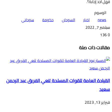
فهل أجد إجابة؟.
الوسوم
news
اخبار
السودان
حكومة
سوداني
سبتمبر 7, 2022
136
0
تويتر
ڤايبر
طباعة
تيلقرام
ماسنجر
ماسنجر
واتساب
فيسبوك
مشاركة
مقالات ذات صلة
عبر
البريد
القيادة العامة للقوات المسلحة تنعي الفريق عبد الرحمن
سعيد
فبراير 13, 2023