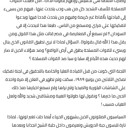
وصارت اللقطة هي تحشيش وإظهار بطولة آنذاك ، الآن أصبحت القوات
المسلحة للأسف الشديد كل من هب ودب يتحدث عنها ، فيهم من يسيىء
إلي قيادتها بألفاظ غير كريمة وفيهم من يتحدث قدحا فيها ويدعوا
لتفكيكها علي مراي ومسمع من الناس ، طبعا هذا لايحدث إلا في
السودان !! لم نسمع أن المعارضة في مصر قالت مثل هذا القول ومن
يقل هذا ( الله قال بقولوا) ، السؤال لماذا لا نري تطبيق القانون الذي ينال
ويسيء للقوات المسلحة يطبق في أرض الواقع؟ وضد هؤلاء الذين لا صار
لهم حديث هذه الأيام إلا سلبا و سبا ضد القوات المسلحة ؟
اللجنة التي كونت من قبل القيادة العليا والخاصة بالتحقيق في لجنة تفكيك
تمكين الثلاثين من يونيو ١٩٨٩ ، سكتت ولم تظهر في العلن إلا مرة واحدة
علي الشاشات البلورية والميديا ولم نراها ولم نسمع اخبارها منذ ذلك
الحين ما خبرها ؟ ونقول لها طولتوا الغيبة ومشتاقين شديد والله ولعل
الغياب مسبب !
السياسيون المتلونون الذين يشبهون الحرباء أينما حلت تغير لونها ، لماذا
تارة تلبسون جبة الدرويش وتعرضون داخل حلبة الشيخ انجذابا وبعدها