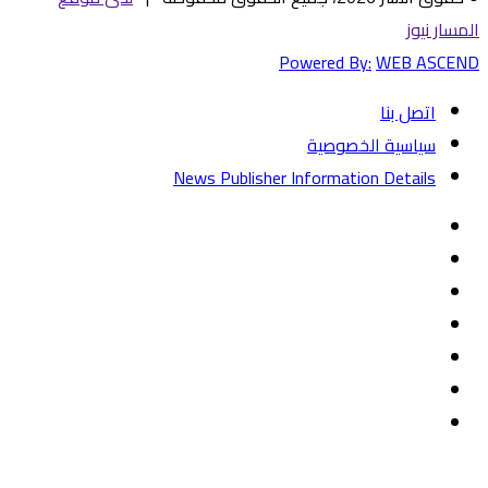
المسار نيوز
Powered By:
WEB ASCEND
اتصل بنا
سياسية الخصوصية
News Publisher Information Details
فيسبوك
تويتر
يوتيوب
‏Google
Play
تيلقرام
TikTok
واتساب
زر
تويتر
تيلقرام
ماسنجر
ماسنجر
واتساب
فيسبوك