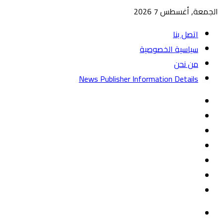
الجمعة, أغسطس 7 2026
اتصل بنا
سياسية الخصوصية
من نحن
News Publisher Information Details
واتساب
TikTok
تيلقرام
‏Google
Play
يوتيوب
تويتر
فيسبوك
القائمة