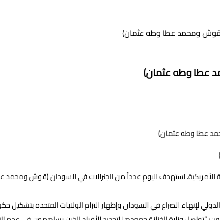
ة (قوش ومحمد عطا وطه عثمان)
مد عطا وطه عثمان)
الخزانة الأمريكية، استهدف اليوم عدداً من الجنرالات في السودان (قوش ومحم
دولي لإنهاء الصراع في السودان وإظهار التزام الولايات المتحدة بتشكيل حكو
يلسون: “تواصل وزارة الخزانة جهودها لتحديد الأفراد الذين يساهمون في عدم 