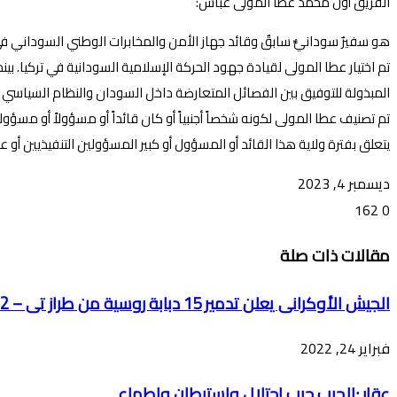
الفريق أول محمد عطا المولى عباس:
هو سفيرٌ سودانيٌّ سابقٌ وقائد جهاز الأمن والمخابرات الوطني السوداني في 
تم اختيار عطا المولى لقيادة جهود الحركة الإسلامية السودانية في تركيا. ب
المبذولة للتوفيق بين الفصائل المتعارضة داخل السودان والنظام السياسي
تم تصنيف عطا المولى لكونه شخصاً أجنبياً أو كان قائداً أو مسؤولاً أو مسؤول
يتعلق بفترة ولاية هذا القائد أو المسؤول أو كبير المسؤولين التنفيذيين أو 
ديسمبر 4, 2023
162
0
تويتر
ڤايبر
طباعة
تيلقرام
ماسنجر
ماسنجر
واتساب
فيسبوك
مشاركة
مقالات ذات صلة
عبر
البريد
الجيش الأوكرانى يعلن تدمير 15 دبابة روسية من طراز تى – 72 بمنطقة هلوخوف
فبراير 24, 2022
عقار :الحرب حرب احتلال واستيطان واطماع