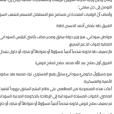
التوصل إلى حل سلمي”.
وأضاف أنّ الولايات المتحدة لن تتسامح مع الاستغلال المستمر للشعب السو
الفريق طه عثمان أحمد الحسين (طه):
مواطن سوداني، هو وزير دولة سابق ومدير مكتب رئاسي للرئيس السوداني السا
القتالية لقوات الدعم السريع.
تمّ تصنيف طه لكونه شخصاً أجنبياً مسؤولاً أو متواطئاً أو شارك أو حاول بشكل 
الفريق أول صلاح عبد الله محمد صلاح (صلاح قوش):
هو مسؤولٌ حكوميٌّ سودانيٌّ سابقٌ رفيع المستوى، ترك منصبه بعد سقوط نظ
الأمنية والعسكرية.
أعدّت هذه المجموعة من المطلعين على نظام البشير السابق جهوداً لتنفي
الماضي، القوات المسلحة السودانية إلى الإطاحة بالحكومة المدنية السودانية،
تم تصنيف صلاح قوش لكونه شخصاً أجنبياً مسؤولاً أو متواطئاً أو شارك أو حاول