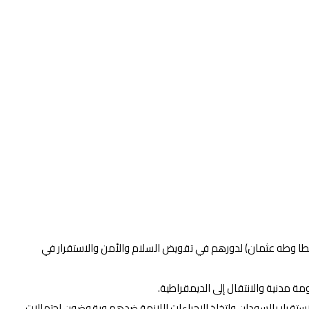
د عطا وطه عثمان) لدورهم في تقويض السلام والأمن والاستقرار في
مة مدنية والانتقال إلى الديمقراطية.
الاستقرار بالسودان واتخاذ الإجراءات اللازمة ضدهم ويقوضون احتمالات