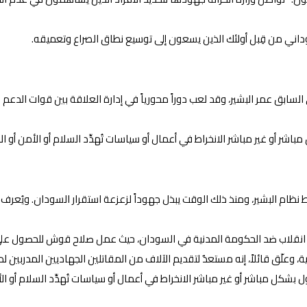
داني من قِبل أولئك الذين يسعون إلى توسيع نطاق الصراع وتعميقه.
بق عمر البشير، وقد لعب دوراً محورياً في إدارة العلاقة بين قوات الدعم ا
مباشر أو غير مباشر الانخراط في أعمال أو سياسات تُهدِّد السلام أو الأمن أو ا
ام البشير، ومنذ ذلك الوقت يبذل جهوداً لزعزعة استقرار السودان. ويُعرف
ذ انقلاب ضد الحكومة المدنية في السودان، حيث عمل صلاح قوش للحصول عل
 وعلّق قائلاً، إنه مستعدٌ لتقديم الآلاف من المقاتلين الجهاديين المدربين 
 بشكل مباشر أو غير مباشر الانخراط في أعمال أو سياسات تُهدِّد السلام أو ال