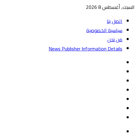
السبت, أغسطس 8 2026
اتصل بنا
سياسية الخصوصية
من نحن
News Publisher Information Details
واتساب
TikTok
تيلقرام
‏Google
Play
يوتيوب
تويتر
فيسبوك
القائمة