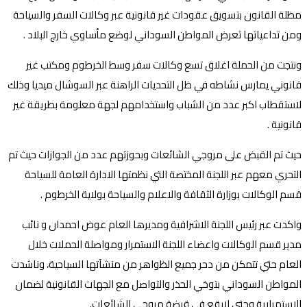
مظلة القانون بتسويق عقودات غير قانونية عبر وكالات السفر والسياحة
ومن تداعياتها تعرض المواطن السوداني لوضع مأساوي خارج البلاد .
ونتجت من الحملة اغلاق تسع وكالات سفر وسط الخرطوم ومكتب غير
قانوني يمارس نشاطه في ظل التحديات الراهنة عبر السوشال ميديا وذلك
لاستقطاب اكبر عدد من الشباب واستخدامهم لجهة معلومة بطريقة غير
قانونية .
حيث تم القبض على مروجي الشائعات وبحوزتهم عدد من الجوازات حيث تم
التحري معهم عبر اللجنة المختصة التي نظمتها الادارة العامة للسياحة
قسم الوكالات بوزارة الثقافة والاعلام والسياحة بولاية الخرطوم .
واكدت عبر رئيس اللجنة الاشرافية ومديرها العام عوض احمدان و نائب
مدير قسم الوكالات واعضاء اللجنة الاستمرار ومواصلة الحملات خلال
العام حتي تتمكن من دحر جميع الظواهر من منشآتها السياحية، وناشدت
المواطن السوداني بتوخي الحذر والتواصل مع الجهات القانونية لضمان
الاستمرارية وحتى لايقع في قبضة مروجي الشائعات.