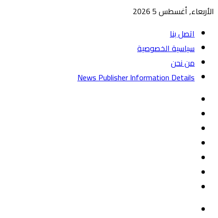
الأربعاء, أغسطس 5 2026
اتصل بنا
سياسية الخصوصية
من نحن
News Publisher Information Details
واتساب
TikTok
تيلقرام
‏Google
Play
يوتيوب
تويتر
فيسبوك
القائمة