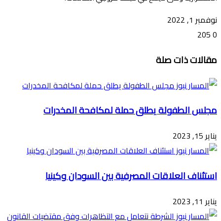
نوفمبر 1, 2022
205
0
تويتر
ڤايبر
طباعة
تيلقرام
ماسنجر
ماسنجر
واتساب
فيسبوك
مشاركة
مقالات ذات صلة
عبر
البريد
مجلس الطفولة يطلق حملة لمكافحة المخدرات
يناير 15, 2023
استئناف العلاقات المصرفية بين السودان وكينيا
يناير 11, 2023