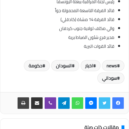
رئيس لجنة المراقبة ببعثة اليونسفا
قائد الفرقة التاسعة المحمولة جواً
قائد الفرقة 14 مشاة (كادقلي)
والي مكلف لولاية جنوب كردفان
مدير فرع شئون الضباط برية
قائد القوات البرية
news
اخبار
السودان
حكومة
سوداني
فيسبوك
تويتر
ماسنجر
واتساب
تيلقرام
ڤايبر
مشاركة عبر البريد
طباعة
مقالات ذات صلة