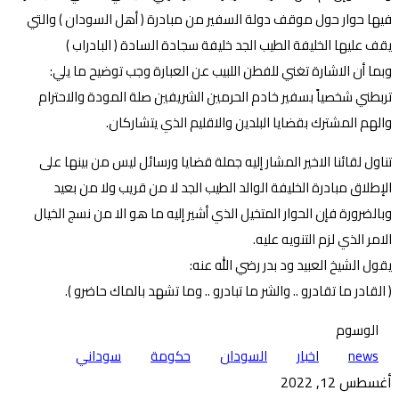
فيها حوار حول موقف دولة السفير من مبادرة ( أهل السودان ) والتي
يقف عليها الخليفة الطيب الجد خليفة سجادة السادة ( البادراب )
وبما أن الاشارة تغني للفطن اللبيب عن العبارة وجب توضيح ما يلي:
تربطني شخصياً بسفير خادم الحرمين الشريفين صلة المودة والاحترام
والهم المشترك بقضايا البلدين والاقليم الذي يتشاركان.
تناول لقائنا الاخير المشار إليه جملة قضايا ورسائل ليس من بينها على
الإطلاق مبادرة الخليفة الوالد الطيب الجد لا من قريب ولا من بعيد
وبالضرورة فإن الحوار المتخيل الذي أشير إليه ما هو الا من نسج الخيال
الامر الذي لزم التنويه عليه.
يقول الشيخ العبيد ود بدر رضي الله عنه:
( القادر ما تقادرو .. والشر ما تبادرو .. وما تشهد بالماك حاضرو ).
الوسوم
news
اخبار
السودان
حكومة
سوداني
أغسطس 12, 2022