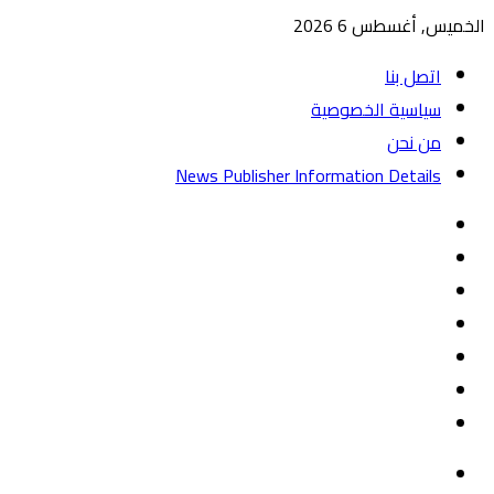
الخميس, أغسطس 6 2026
اتصل بنا
سياسية الخصوصية
من نحن
News Publisher Information Details
واتساب
TikTok
تيلقرام
‏Google
Play
يوتيوب
تويتر
فيسبوك
القائمة