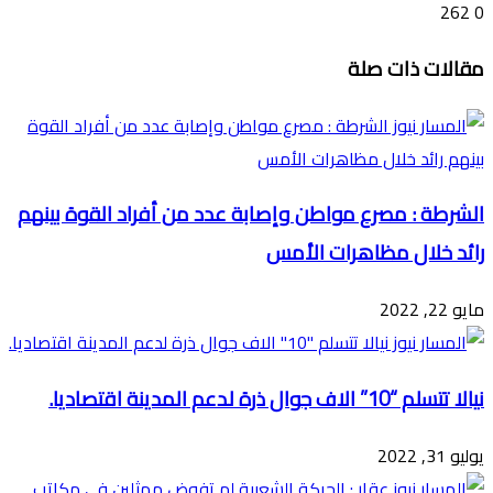
262
0
تويتر
ڤايبر
طباعة
تيلقرام
ماسنجر
ماسنجر
واتساب
فيسبوك
مشاركة
مقالات ذات صلة
عبر
البريد
الشرطة : مصرع مواطن وإصابة عدد من أفراد القوة بينهم
رائد خلال مظاهرات الأمس
مايو 22, 2022
نيالا تتسلم “10” الاف جوال ذرة لدعم المدينة اقتصاديا.
يوليو 31, 2022