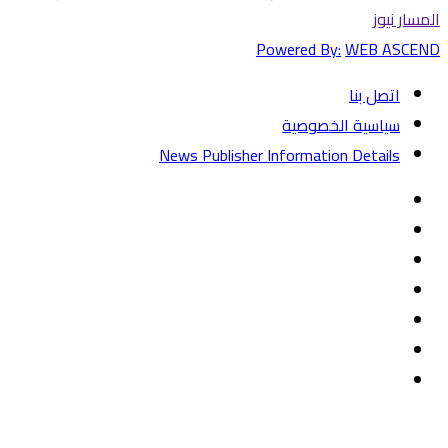
المسار نيوز
Powered By:
WEB ASCEND
اتصل بنا
سياسية الخصوصية
News Publisher Information Details
فيسبوك
تويتر
يوتيوب
‏Google
Play
تيلقرام
TikTok
واتساب
زر
تويتر
تيلقرام
ماسنجر
ماسنجر
واتساب
فيسبوك