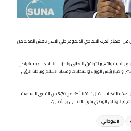
ول عن اجتماع الحزب الاتحادي الديموقراطي الاصل ناقش العديد من
 الحرية والتغيير التوافق الوطني والحزب الاتحادي الديموقراطي
واختيار رئيس الوزراء والانتخابات وقضايا السلام وتبادلنا الرؤى
و أعلن عن تشكيل لجنة مشتركة لوضع موقف موحد حيال هذه القضايا ، وقال “التقينا أكثر من 70% من القوى السياسية
يق الوفاق الوطني يخرج بلادنا الى بر الأمان”.
سوداني