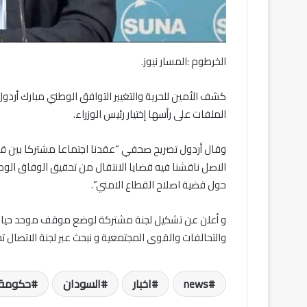
الخرطوم :المسار نيوز.
كشف الأمين للحرية والتغيير التوافق الوطني مبارك أرد
الملفات على رأسها إختيار رئيس الوزراء.
وقال أردول تصريح صحفي “عقدنا اجتماعا مشتركا بين قوى
الاصل ناقشنا فيه قضايا الانتقال من تحقيق الوفاق الوطني 
حول قضية اصلاح القطاع الامني”.
والتحالفات والقوى المجتمعية و نبحث عبر لجنة الاتصال تحق
news
اخبار
السودان
حكومة