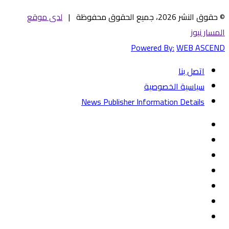
© حقوق النشر 2026، جميع الحقوق محفوظة |
لدى موقع
المسار نيوز
Powered By:
WEB ASCEND
اتصل بنا
سياسية الخصوصية
News Publisher Information Details
فيسبوك
تويتر
يوتيوب
‏Google
Play
تيلقرام
TikTok
واتساب