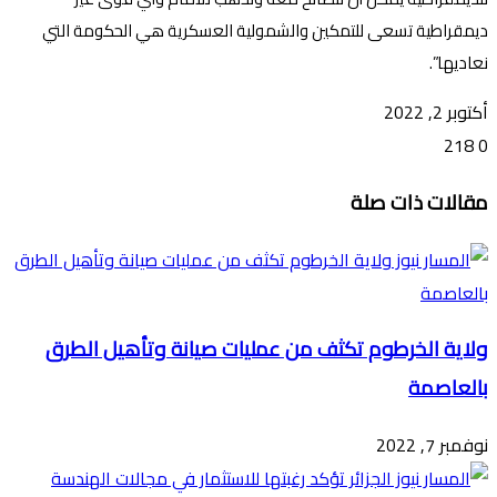
ديمقراطية تسعى للتمكين والشمولية العسكرية هي الحكومة التي
نعاديها”.
أكتوبر 2, 2022
218
0
تويتر
ڤايبر
طباعة
تيلقرام
ماسنجر
ماسنجر
واتساب
فيسبوك
مشاركة
مقالات ذات صلة
عبر
البريد
ولاية الخرطوم تكثف من عمليات صيانة وتأهيل الطرق
بالعاصمة
نوفمبر 7, 2022