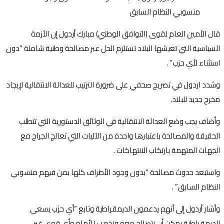
قال الأمين العام لقوى (التوافق الوطني) مبارك أردول إن الأزمة
السياسية التي تعيشها البلاد تستلزم الحل عبر مصالحة وطنية شاملة “دون
استثناء لأي حزب” .
وشدد اردول في تصريح صحفي على ضرورة الترتيب للعدالة الانتقالية لإيجاد
مخرج جديد للبلاد.
وأضاف يجب وضع العدالة الانتقالية في الوثائق الدستورية التي تتطلب
الحقيقة والمصالحة باعتبارها واحدة من الآليات التي تعالج الجراح مع
الجهات المتهمة بارتكاب الانتهاكات .
واستبعد حدوث مصالحة “بدون وجود الأطراف كلها بمن فيهم منسوبي
النظام السابق” .
وأشار أردول إلى أنهم يدعمون الديمقراطية وتابع “أي حزب يسعى
للديمقراطية يمكن أن نتصالح معه ونذهب للأمام وأي قوى غير