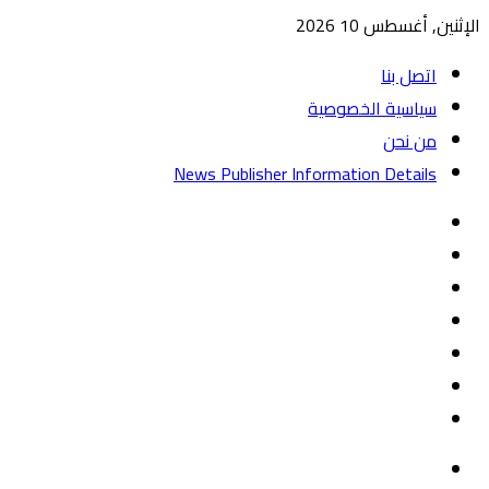
الإثنين, أغسطس 10 2026
اتصل بنا
سياسية الخصوصية
من نحن
News Publisher Information Details
واتساب
TikTok
تيلقرام
‏Google
Play
يوتيوب
تويتر
فيسبوك
القائمة