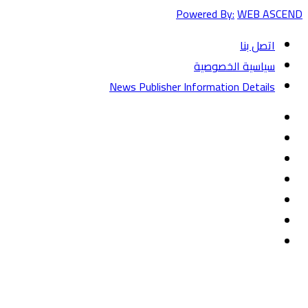
Powered By:
WEB ASCEND
اتصل بنا
سياسية الخصوصية
News Publisher Information Details
فيسبوك
تويتر
يوتيوب
‏Google
Play
تيلقرام
TikTok
واتساب
زر
تويتر
تيلقرام
ماسنجر
ماسنجر
واتساب
فيسبوك
الذهاب