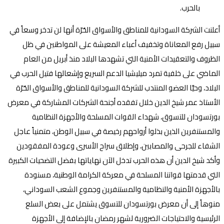
أعلنت الشركة السودانية للمناطق والأسواق الحُرّة أنها لن تدخر وسعاً في
سبيل رفع المعاناة وتخفيف أعباء المعيشة على المواطنين في ظل
الظروف والتعقيدات الأمنية التي تشهدها البلاد منذ أبريل من العام
الماضي على خلفية تمرد ميليشيا الدعم السريع وإشعالها فتيل الحرب في
البلاد، وحيَّا العضو المنتدب للشركة السودانية للمناطق والأسواق الحُرّة
الأستاذ عمر شيخ الدين خلال تفقده أجنحة الشركات المشاركة في معرض
بورتسودان للتسوق، شهداء القوات المسلحة والأجهزة النظامية
والمستنفرين الذين بذلوا أرواحهم رخيصة في سبيل الوطن، متمنياً عاجل
الشفاء للجرحى والمصابين، وإطلاق سراح الأسرى وعودة المفقودين
وأكد شيخ الدين أن هذه الحرب تدخل الآن نهاياتها بفضل التضحيات الكبيرة
التي قدمتها قواتنا المسلحة في معركة الكرامة الوطنية، مسنودة
بالأجهزة الأمنية والنظامية والمستنفرين وجموع الشعب السوداني،
منوهاً إلى أن معرض بورتسودان للتسوق يشتمل على بعض السلع
الرئيسية والاحتياجات الضرورية لشهر رمضان بالإضافة إلى الأجهزة