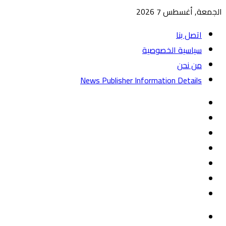
الجمعة, أغسطس 7 2026
اتصل بنا
سياسية الخصوصية
من نحن
News Publisher Information Details
واتساب
TikTok
تيلقرام
‏Google
Play
يوتيوب
تويتر
فيسبوك
القائمة