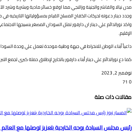
مدن نيالا والفاشر والجنينة وزالنجي مما اوقع خسائر مادية وبشرية وشرد الآ
وجدد دينار دعوته لحركات الكفاح المسلح القيام بمسؤولياتها التاريخيه في ح
واكد نورالدائم علي دينار ان دارفور تمثل السودان المصغر بنسيجها الاجتما
الإقليم.
داعياً أبناء الوطن للانخراط في جبهة وطنية موحدة تعمل علي وحدة السودان 
كما دع نورالدائم علي دينار أبناء دارفور بالخارج لإطلاق حملة كبرى لجمع ال
نوفمبر 2, 2023
71
0
تويتر
ڤايبر
طباعة
تيلقرام
ماسنجر
ماسنجر
واتساب
فيسبوك
مشاركة
مقالات ذات صلة
عبر
البريد
رئيس مجلس السيادة يوجه الخارجية بتعزيز توصلها مع العالم 