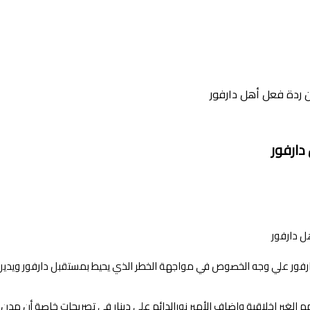
د من ردة فعل أهل دارفور
 دارفور
دارفور علي وجه الخصوص في مواجهة الخطر الذي يحيط بمستقبل دارفور ويدين
م الغير اخلاقية واضاف الأمير نورالدائم علي دينار في تصريحات خاصة أن م