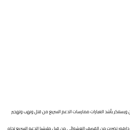
 ويستنكر بأشد العبارات ممارسات الدعم السريع من قتل ونهب وتهجير
دن دارفور تضررت من القصف العشوائي من قبل مليشيا الدعم السريع تجاه