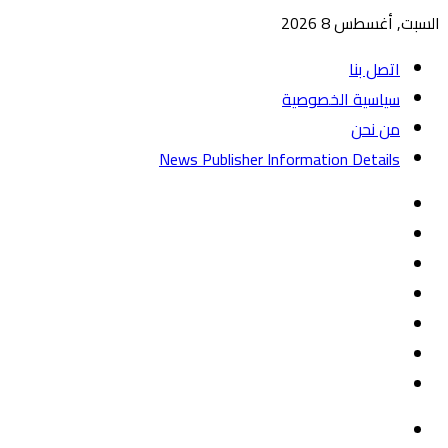
السبت, أغسطس 8 2026
اتصل بنا
سياسية الخصوصية
من نحن
News Publisher Information Details
واتساب
TikTok
تيلقرام
‏Google
Play
يوتيوب
تويتر
فيسبوك
القائمة