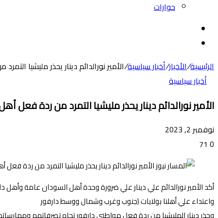
حوارات
بحث
عن
الوضع
المظلم
الرئيسية
/
الأخبار
/
أخبار سياسية
/
الأمير نورالدائم دينار يحذر مليشيا التمر
أخبار سياسية
الأمير نورالدائم دينار يحذر مليشيا التمرد من ردة فعل أهل
نوفمبر 2, 2023
71
0
أكد الأمير نورالدائم علي دينار علي ضرورة وحدة أهل السودان عامة وأهل 
واعتداء علي أهلنا بولايات (جنوب وغرب وشمال ووسط دارفور
وحذر دينار المليشيا من ردة فعل مواطني دارفور تجاه تصرفاتهم وممارساته