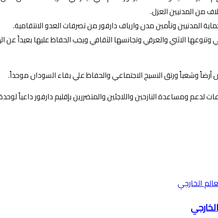
لاف من المدنيين العزل.
ماية المدنيين وتأمين مدن وارياف دارفور من تصرفات العدو الانتقامية.
عي وتنوعها الاثني والعرقي وتجانسها الثقافي ويجب الحفاظ عليها بعيداً عن 
أرضاً وشعباً ورتق النسيج الاجتماعي والحفاظ علي بقاء السودان موحداً.
تبرعات لدعم ومساعدة النازحين واللاجئين والمتضررين بإقليم دارفور داعياً ل
الخارجي