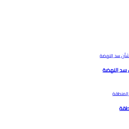
 سد النهضة
نطقة