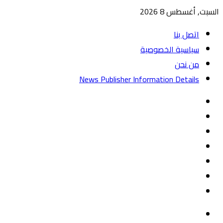
السبت, أغسطس 8 2026
اتصل بنا
سياسية الخصوصية
من نحن
News Publisher Information Details
واتساب
TikTok
تيلقرام
‏Google
Play
يوتيوب
تويتر
فيسبوك
القائمة