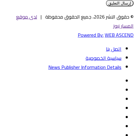
© حقوق النشر 2026، جميع الحقوق محفوظة |
لدى موقع
المسار نيوز
Powered By:
WEB ASCEND
اتصل بنا
سياسية الخصوصية
News Publisher Information Details
فيسبوك
تويتر
يوتيوب
‏Google
Play
تيلقرام
TikTok
واتساب