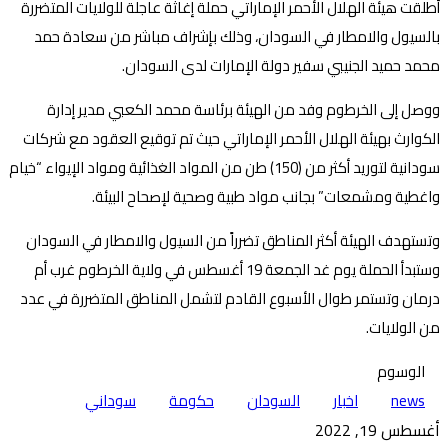
أطلقت هيئة الهلال الأحمر الإماراتي حملة إغاثة عاجلة للولايات المتضررة
بالسيول والامطار في السودان، وذلك بإشراف مباشر من سعادة حمد
محمد حميد الجنيبي سفير دولة الإمارات لدى السودان.
ووصل إلى الخرطوم وفد من الهيئة برئاسة محمد الكعبي مدير إدارة
الكوارث بهيئة الهلال الأحمر الإماراتي حيث تم توقيع العقود مع شركات
سودانية لتوريد أكثر من (150) طن من المواد الغذائية ومواد الإيواء “خيام
واغطية ومشمعات” بجانب مواد طبية وصحية لإصحاح البيئة.
وتستهدف الهيئة أكثر المناطق تضرراً من السيول والامطار في السودان
وستبدأ الحملة يوم غد الجمعة 19 أغسطس في ولاية الخرطوم غرب أم
درمان وتستمر طوال الأسبوع القادم لتشمل المناطق المتضررة في عدد
من الولايات.
الوسوم
news
اخبار
السودان
حكومة
سوداني
أغسطس 19, 2022