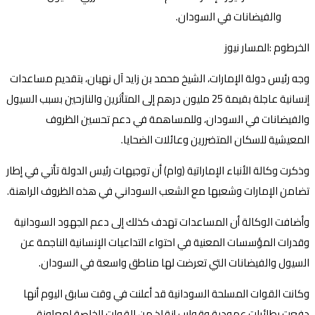
الخرطوم :المسار نيوز
وجه رئيس دولة الإمارات، الشيخ محمد بن زايد آل نهيان، بتقديم مساعدات
إنسانية عاجلة بقيمة 25 مليون درهم إلى المتأثرين والنازحين بسبب السيول
والفيضانات في السودان، وللمساهمة في دعم تحسين الظروف
المعيشية للسكان المتضررين وعائلات الضحايا.
وذكرت وكالة الأنباء الإماراتية (وام) أن توجيهات رئيس الدولة تأتي في إطار
تضامن الإمارات وشعبها مع الشعب السوداني في هذه الظروف الراهنة.
وأضافت الوكالة أن المساعدات تهدف كذلك إلى دعم الجهود السودانية
وقدرات المؤسسات المعنية في احتواء التداعيات الإنسانية الناجمة عن
السيول والفيضانات التي تعرضت لها مناطق واسعة في السودان.
وكانت القوات المسلحة السودانية قد أعلنت في وقت سابق اليوم أنها
دفعت بطائرات عمودية وقوارب إنقاذ من القوات الخاصة لمعاونة