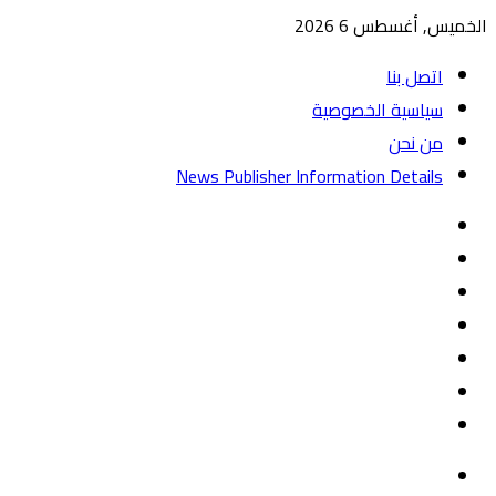
الخميس, أغسطس 6 2026
اتصل بنا
سياسية الخصوصية
من نحن
News Publisher Information Details
واتساب
TikTok
تيلقرام
‏Google
Play
يوتيوب
تويتر
فيسبوك
القائمة