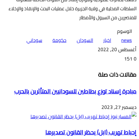
السلطات المحلية في ولاية الجزيرة خلال عمليات البحث والإنقاذ والإخلاء
للمتضررين من السيول والأمطار
الوسوم
news
اخبار
السودان
حكومة
سوداني
أغسطس 20, 2022
151
0
تويتر
ڤايبر
طباعة
تيلقرام
ماسنجر
ماسنجر
واتساب
فيسبوك
مشاركة
مقالات ذات صلة
عبر
البريد
مبادرة إسناد توزع بطاطين للسودانيين المتأثرين بالحرب
ديسمبر 27, 2023
إحباط تهريب (ابل) يحظر القانون تصديرها