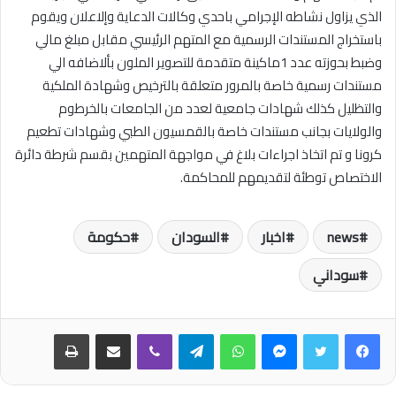
الذي يزاول نشاطه الإجرامي باحدي وكالات الدعاية وإلاعلان ويقوم
باستخراج المستندات الرسمية مع المتهم الرئيسي مقابل مبلغ مالي
وضبط بحوزته عدد 1ماكينة متقدمة للتصوير الملون بألاضافه الي
مستندات رسمية خاصة بالمرور متعلقة بالترخيص وشهادة الملكية
والتظليل كذلك شهادات جامعية لعدد من الجامعات بالخرطوم
والولايات بجانب مستندات خاصة بالقمسيون الطبي وشهادات تطعيم
كرونا و تم اتخاذ اجراءات بلاغ في مواجهة المتهمين بقسم شرطة دائرة
الاختصاص توطئة لتقديمهم للمحاكمة.
news
اخبار
السودان
حكومة
سوداني
فيسبوك
تويتر
ماسنجر
واتساب
تيلقرام
ڤايبر
مشاركة عبر البريد
طباعة