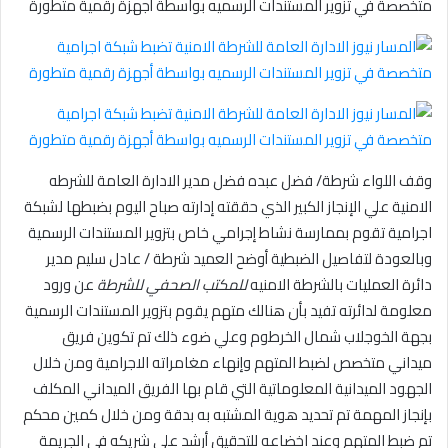
وقف اللواء شرطة/ فضل عبده فضل مدير الادارة العامة للشرطه
الامنية علي الإنجاز الكبير الذي حققته إدارته صباح اليوم بضبطها لشبكة
اجرامية تقوم بممارسة نشاط إجرامي خاص بتزوير المستندات الرسمية
وبالعودة لتفاصيل الضبطية أوضح العميد شرطة / عادل سليم مدير
دائرة العمليات بالشرطة الامنيه
للمكتب الصحفي للشرطة
عن ورود
معلومة لدائرته تفيد بأن هنالك متهم يقوم بتزوير المستندات الرسمية
بجهة الخوجلاب شمال الخرطوم وعلي ضوء ذلك تم تكوين فريق
ميداني متخصص لضبط المتهم وإنهاء مغامراته الاجرامية ومن خلال
الجهود الميدانية المعلوماتية التي قام بها الفريق الميداني المكلف
بإنجاز المهمة تم تحديد هوية المشتبه به بدقة ومن خلال كمين محكم
تم ضبط المتهم وعند اخضاعه للتحقيق أرشد علي شريكه في الجريمة