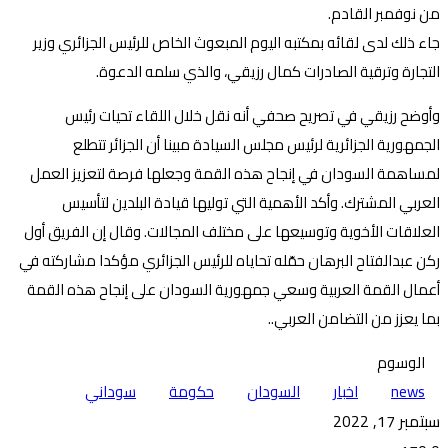
من نوفمبر القادم.
جاء ذلك لدى لقائه بمكتبه اليوم المبعوث الخاص للرئيس الجزائري وزير
التجارة وترقية الصادرات كمال رزيقي، والذي سلمه الدعوة.
وأوضح رزيقي في تصريح صحفي أنه نقل خلال اللقاء تحيات رئيس
الجمهورية الجزائرية لرئيس مجلس السيادة مبينا أن الجزائر تتطلع
لمساهمة السودان في إنجاح هذه القمة وجعلها فرصة لتعزيز العمل
العربي المشترك. وأكد الأهمية التي توليها قيادة البلدين لتأسيس
العلاقات الأخوية وتوسيعها على مختلف المجالات. وقال إن الفريق أول
ركن عبدالفتاح البرهان حمّله تحاياه للرئيس الجزائري مؤكدا مشاركته في
أعمال القمة العربية وسعي جمهورية السودان على إنجاح هذه القمة
بما يعزز من التضامن العربي..
الوسوم
news
اخبار
السودان
حكومة
سوداني
سبتمبر 17, 2022