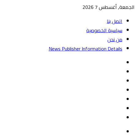
الجمعة, أغسطس 7 2026
اتصل بنا
سياسية الخصوصية
من نحن
News Publisher Information Details
واتساب
TikTok
تيلقرام
‏Google
Play
يوتيوب
تويتر
فيسبوك
القائمة