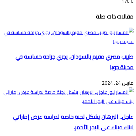
170
0
تويتر
ڤايبر
طباعة
تيلقرام
ماسنجر
ماسنجر
واتساب
فيسبوك
مشاركة
مقالات ذات صلة
عبر
البريد
طبيب مصري مقيم بالسودان، يجري جراحة حساسة في
مدينة جوبا
مارس 24, 2024
عاجل.. البرهان يشكل لجنة خاصة لدراسة عرض إماراتي
لبناء ميناء على البحر الأحمر.