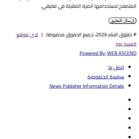
المتصفح لاستخدامها المرة المقبلة في تعليقي.
© حقوق النشر 2026، جميع الحقوق محفوظة |
لدى موقع
المسار نيوز
Powered By:
WEB ASCEND
اتصل بنا
سياسية الخصوصية
News Publisher Information Details
فيسبوك
تويتر
يوتيوب
‏Google
Play
تيلقرام