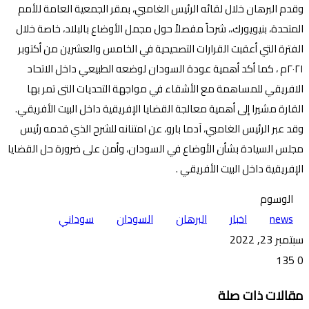
وقدم البرهان خلال لقائه الرئيس الغامبي، بمقر الجمعية العامة للأمم
المتحدة، بنيويورك،، شرحاً مفصلاً حول مجمل الأوضاع بالبلاد، خاصة خلال
الفترة التي أعقبت القرارات التصحيحية في الخامس والعشرين من أكتوبر
٢٠٢١م ، كما أكد أهمية عودة السودان لوضعه الطبيعي داخل الاتحاد
الافريقي للمساهمة مع الأشقاء في مواجهة التحديات التى تمر بها
القارة مشيرا إلى أهمية معالجة القضايا الإفريقية داخل البيت الأفريقي.
وقد عبر الرئيس الغامبي، آدما بارو، عن امتنانه للشرح الذي قدمه رئيس
مجلس السيادة بشأن الأوضاع في السودان، وأمن على ضرورة حل القضايا
الإفريقية داخل البيت الأفريقي .
الوسوم
news
اخبار
البرهان
السودان
سوداني
سبتمبر 23, 2022
135
0
تويتر
ڤايبر
طباعة
تيلقرام
ماسنجر
ماسنجر
واتساب
فيسبوك
مشاركة
مقالات ذات صلة
عبر