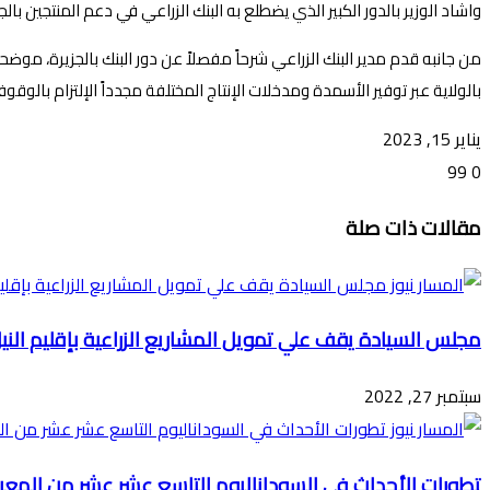
واشاد الوزير بالدور الكبير الذي يضطلع به البنك الزراعي في دعم المنتجين ب
بالولاية عبر توفير الأسمدة ومدخلات الإنتاج المختلفة مجدداً الإلتزام بال
يناير 15, 2023
99
0
تويتر
ڤايبر
طباعة
تيلقرام
ماسنجر
ماسنجر
واتساب
فيسبوك
مشاركة
مقالات ذات صلة
عبر
البريد
مجلس السيادة يقف علي تمويل المشاريع الزراعية بإقليم النيل
سبتمبر 27, 2022
تطورات الأحداث في السوداناليوم التاسع عشر عشر من المعركة الاربعاء 