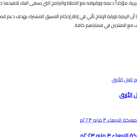
الجزيرة، مؤكداً دعمه ووقوفه مع الخطط والبرامج التي يسعى البنك لتنفيذها خل
وقوف مع المنتجين في قضاياهم كافة.
 الأزرق
٣ مايو ٢٠٢٣م