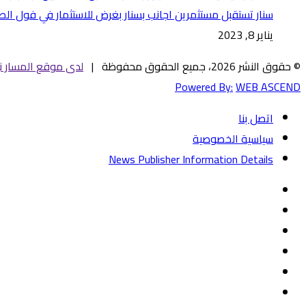
سنار تستقبل مستثمرين اجانب بسنار بغرض للاستثمار في فول الص
يناير 8, 2023
© حقوق النشر 2026، جميع الحقوق محفوظة |
لدى موقع المسار ني
Powered By:
WEB ASCEND
اتصل بنا
سياسية الخصوصية
News Publisher Information Details
فيسبوك
تويتر
يوتيوب
‏Google
Play
تيلقرام
TikTok