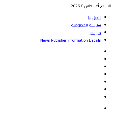
السبت, أغسطس 8 2026
اتصل بنا
سياسية الخصوصية
من نحن
News Publisher Information Details
واتساب
TikTok
تيلقرام
‏Google
Play
يوتيوب
تويتر
فيسبوك
القائمة