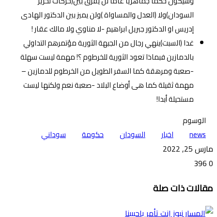
وسيكون حكما جماهريا عاما لن يفرق بين(حركات تحرير
السودان)ولا (العدل والمساواة )ولن يميز بين الدكتور الهادى
إدريس او الدكتور جبريل ابراهيم -لا مناوي ولا مالك عقار !
غدا (السبت)ينهي رجال من الجبهة الثورية مؤتمرهم التداولي
بالدمازين فبماذا تعود الثورية للخرطوم ؟! مهمة ليست سهلة
-صعبة ومرهقة كما السفر الطويل من الخرطوم للدمازين –
مهمة ثقيلة كما هى أوضاع البلاد -صعبة نعم ولكنها ليست
مستحيلة أبدا!
الوسوم
news
اخبار
السودان
حكومة
سوداني
مارس 25, 2022
396
0
تويتر
ڤايبر
طباعة
تيلقرام
ماسنجر
ماسنجر
واتساب
فيسبوك
مشاركة
مقالات ذات صلة
عبر
البريد