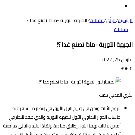
عن
الوضع
المظلم
الرئيسية
/
الرأي
/
مقالات
/
الجبهة الثورية -ماذا تصنع غدا ؟!
مقالات
الجبهة الثورية -ماذا تصنع غدا ؟!
مارس 25, 2022
396
0
بكري المدني يكتب
لليوم الثالث ونحن فى إقليم النيل الأزرق في إنتظار ما تسفر عنه
جلسات الحوار التداولي الأول للجبهة الثورية والذي عقد للنظر في
أمرين لا ثالث لهما الأول إطلاق مبادرة لإنقاذ البلاد والثانى مراجعة
آداء حكومة (الجبهة الثورية)ورفع درجته ولن ينجح الأول إلا بنجاح