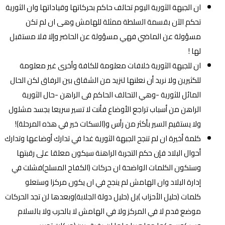
ان الجبهة الثورية اليوم تحالف حاكم بحركاتها وقياداتها وان الثورية
تحكم الآن بقسمة السلطة ممثلة للهامش وهى ان لم تكن
مسؤولة عن الماضي فهي مسؤولة عن الحاضر وإلا فلا مستقبل
لها !
ان للجبهة الثورية خلافات معلومة للكافة وأخرى غير معلومة
للكثيرين ولا نريد أن نعلنها لنزيد من الشقاق بين الرفاق لكن الحال
المائل للثورية -وهي التحالف الحاكم فى الراهن -حال الثورية
الراهن من أسباب تراجع الأوضاع فأنت لا تسير سريعا بجسد مشلول
ولا يستقيم السير بأكثر من رأس و(السكات خير في هذه المرحلة)!
كلمة أخيرة ان لم تنجح الجبهة الثورية غدا في تدارك أوضاعها وتدارك
أحوال البلاد فإن حكم التجربة الراهنة سيكون معلقا على رقبتها
وستكون الكلمات الواضحة ان حركات (الكفاح المسلح)فشلت في
إدارة البلاد وان الهامش لم ينجح في ان يكون مركزا وستعلو
كلمات (حليل الأحزاب )بل (حليل دولة الجلابة)وبعدها لن تجد الحركات
موضع قدم لا في المركز ولا في الهامش لا بالحرب ولا بالسلام