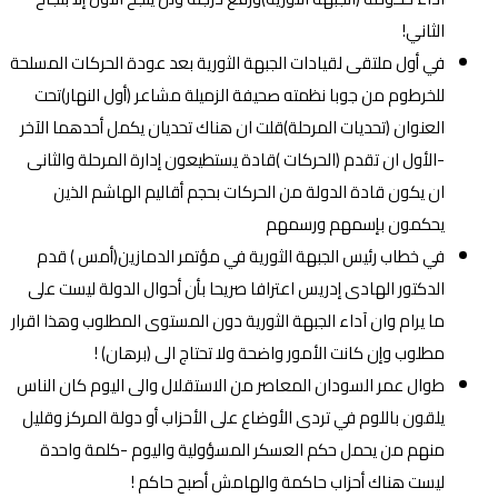
الثاني!
في أول ملتقى لقيادات الجبهة الثورية بعد عودة الحركات المسلحة
للخرطوم من جوبا نظمته صحيفة الزميلة مشاعر (أول النهار)تحت
العنوان (تحديات المرحلة)قلت ان هناك تحديان يكمل أحدهما الآخر
-الأول ان تقدم (الحركات )قادة يستطيعون إدارة المرحلة والثانى
ان يكون قادة الدولة من الحركات بحجم أقاليم الهاشم الذين
يحكمون بإسمهم ورسمهم
في خطاب رئيس الجبهة الثورية في مؤتمر الدمازين(أمس ) قدم
الدكتور الهادى إدريس اعترافا صريحا بأن أحوال الدولة ليست على
ما يرام وان آداء الجبهة الثورية دون المستوى المطلوب وهذا اقرار
مطلوب وإن كانت الأمور واضحة ولا تحتاج الى (برهان) !
طوال عمر السودان المعاصر من الاستقلال والى اليوم كان الناس
يلقون باللوم في تردى الأوضاع على الأحزاب أو دولة المركز وقليل
منهم من يحمل حكم العسكر المسؤولية واليوم -كلمة واحدة
ليست هناك أحزاب حاكمة والهامش أصبح حاكم !