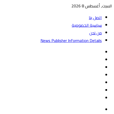
السبت, أغسطس 8 2026
اتصل بنا
سياسية الخصوصية
من نحن
News Publisher Information Details
واتساب
TikTok
تيلقرام
‏Google
Play
يوتيوب
تويتر
فيسبوك
القائمة