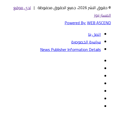
© حقوق النشر 2026، جميع الحقوق محفوظة |
لدى موقع
المسار نيوز
Powered By:
WEB ASCEND
اتصل بنا
سياسية الخصوصية
News Publisher Information Details
فيسبوك
تويتر
يوتيوب
‏Google
Play
تيلقرام
TikTok
واتساب