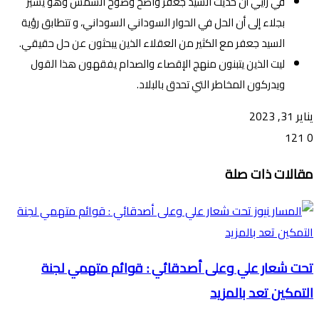
في رأيي أن حديث السيد جعفر واضح وضوح الشمس وهو يشير
بجلاء إلى أن الحل في الحوار السوداني السوداني، و تتطابق رؤية
السيد جعفر مع الكثير من العقلاء الذين يبحثون عن حل حقيقي.
ليت الذين يتبنون منهج الإقصاء والصدام يفقهون هذا القول
ويدركون المخاطر التي تحدق بالبلاد.
يناير 31, 2023
121
0
تويتر
ڤايبر
طباعة
تيلقرام
ماسنجر
ماسنجر
واتساب
فيسبوك
مشاركة
مقالات ذات صلة
عبر
البريد
تحت شعار علي وعلى أصدقائي : قوائم متهمي لجنة
التمكين تعد بالمزيد