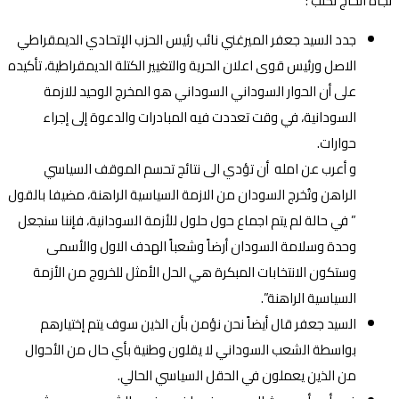
نجاة الحاج تكتب :
جدد السيد جعفر الميرغني نائب رئيس الحزب الإتحادي الديمقراطي
الاصل ورئيس قوى اعلان الحرية والتغيير الكتلة الديمقراطية، تأكيده
على أن الحوار السوداني السوداني هو المخرج الوحيد للازمة
السودانية، في وقت تعددت فيه المبادرات والدعوة إلى إجراء
حوارات.
و أعرب عن امله أن تؤدي الى نتائج تحسم الموقف السياسي
الراهن وتُخرج السودان من الازمة السياسية الراهنة، مضيفا بالقول
” في حالة لم يتم اجماع حول حلول للأزمة السودانية، فإننا سنجعل
وحدة وسلامة السودان أرضاً وشعباً الهدف الاول والأسمى
وستكون الانتخابات المبكرة هي الحل الأمثل للخروج من الأزمة
السياسية الراهنة”.
السيد جعفر قال أيضاً نحن نؤمن بأن الذين سوف يتم إختيارهم
بواسطة الشعب السوداني لا يقلون وطنية بأي حال من الأحوال
من الذين يعملون في الحقل السياسي الحالي.