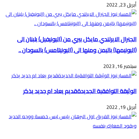
أبريل 23, 2022
الجنرال الايرلندي مايكل بيري من (اليونيفيل) بلبنان الى
(اليونيمها) باليمن ومنها الى (اليونيتامس) بالسودان ..
سبتمبر 16, 2023
الوثيقة التوافقية الجديدةقديم يعاد ام جديد يذكر
أبريل 19, 2022