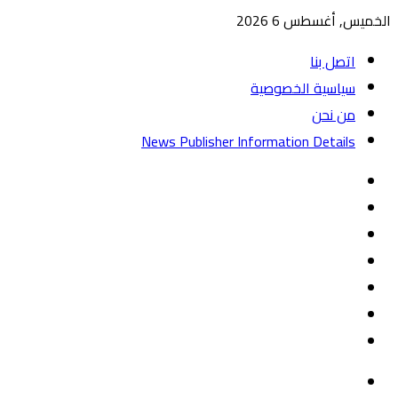
الخميس, أغسطس 6 2026
اتصل بنا
سياسية الخصوصية
من نحن
News Publisher Information Details
واتساب
TikTok
تيلقرام
‏Google
Play
يوتيوب
تويتر
فيسبوك
القائمة