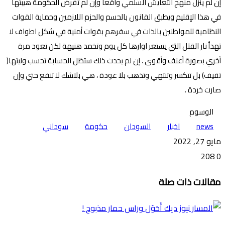
إن لم ينزل منهج التعايش السلمي واقعا وإن لم تفرض الحكومة هيبتها
في هذا الإقليم ويطبق القانون بالحسم والحزم اللازمين وحماية القوات
النظامية للمواطنين بالذات في سفرهم بقوات أمنية في شكل اطواف لا
تهدأ نار القتل التي يستعر اوارها كل يوم وتخمد هنيهة لكن تعود مرة
أخري بصورة أعنف وأقوى ، إن لم يحدث ذلك ستظل الحسابة تحسب وليتها(
تقيف) بل تتكسر وتنتهي وتذهب بلا عودة ، هي بلاشك لا تنفع حتي وإن
صارت خردة .
الوسوم
news
اخبار
السودان
حكومة
سوداني
مايو 27, 2022
208
0
تويتر
ڤايبر
طباعة
تيلقرام
ماسنجر
ماسنجر
واتساب
فيسبوك
مشاركة
مقالات ذات صلة
عبر
البريد