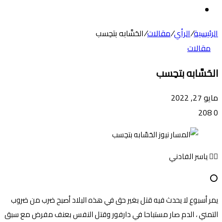
عن
الوضع
المظلم
الرئيسية
/
الرأي
/
مقالات
/
الحَسَّابه بتحِسب
مقالات
الحَسَّابه بتحِسب
مايو 27, 2022
208
0
✍🏻 ياسر الفادني
⭕
يمر أسبوع لا يحدث فيه قتل بغير حق في هذه البلاد أصبح ضرب من ضروب
التمني ، الدم صار مستباحا في دارفور وقتل النفس بعنف مفرض مع سبق