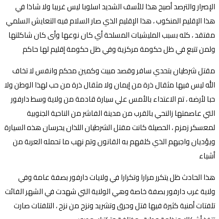
الإصرار والترصد أصبح هذا للأسف الشديد اسلوبا ليس غريبا ولا شاذا في
هذا الإقليم المنكوب ، هذا الإقليم الذي صار السلام فيه التعايش السلمي
مفتقد ، كله بسبب المليشيات المسلحة أي كان نوعها وأى كان شاكلتها
ولمن تتبع في ظل حكومة مركزية وفي ظل حكومة إقليم لها حاكم
مقتل شرطيان بتحدي سافر وقصد مبيت وكمين محكم وانفس لا تخاف
الله ليس فيها مثقال ذرة من إيمان ولا مثقال ذرة من حب لهذا الوطن ولا
حبا لأرضه ، تم الاعتداء بالأمس علي سيارة قادمة من ولاية وسط دارفور
التي عاصمتها زالنحي بالقرب من مدينة الفاشر من الناحية الجنوبية
لمعسكر زمزم ، الحصيلة كانت مقتل الشرطيان اللذان يحرسان هذه السيارة
ويؤديان واجبهم الذي كلفهم به القانون وتم نهب ما تحمله العربة من
أشياء
هذا الحادث ظل يتكرر مرارا وتكرارا في ولايات دارفور بصفة عامة وفي
ولاية غرب دارفور بصفة خاصة وهي الولاية التي شهدت في الشهر الفائت
تلفتات أمنية كثيرة فيها قتل وحرق وتشريد ونزح من نزح ، التلفتات صارت