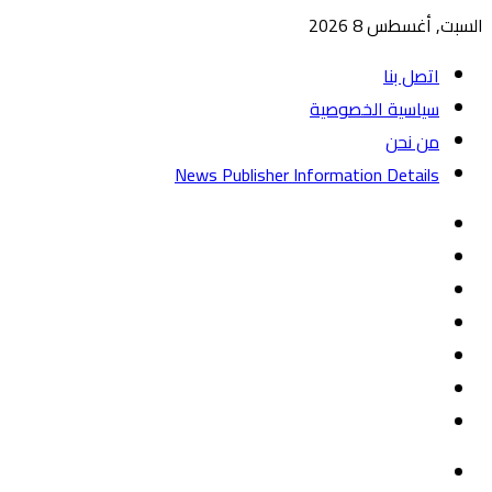
السبت, أغسطس 8 2026
اتصل بنا
سياسية الخصوصية
من نحن
News Publisher Information Details
واتساب
TikTok
تيلقرام
‏Google
Play
يوتيوب
تويتر
فيسبوك
القائمة