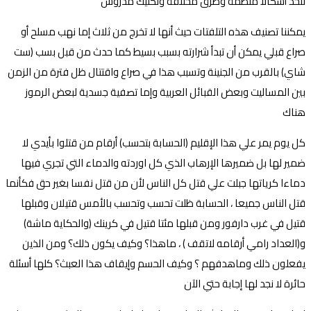
تتخذ أشكالا منظمة وطرق مختلفة وتكتيك مدروس
يمكننا تصنيف هذه التلفتات حيث أنها لا تخرج من ثلاث إما نهب مسلح أو
صراع قبلي يمكن أن تبدأ شرارته بسبب بسيط كما حدث من قبل بسب (ست
شاي) بالقرب من الجنينة وتسبب هذا في صراع واقتتال ظل فترة من الزمن
بين المساليت وبعض القبائل العربية وإما تصفية جسدية لبعض الرموز
هناك
كل يوم يمر علي هذا الإقليم (الحسابة بتحسب) أرقام من قتلوا بأيدي لا
ضمير لها بل ضميرها الإرهاب الذي كل اوردته والدماء التي تجري فيها
دماءا كرياتها جبلت علي قتل كل الناس لأن من قتل نفسا بغير حق فكأنما
قتل الناس جميعا ، الحسابة ظلت تحسب وتحسب بالأمس قتيلان وقبلها
قتيل في غرب دارفور ومن قبلها مئتا قتيل في كرينك (والحكاية ماشة)
و(العداد رامي أرقامه لاتقف ) ، ماهذا؟ وكيف يكون ذلك؟ ومن الذين
يفعلون ذلك وماهدفهم ؟ وكيف الحسم وإيقاف هذا العبث؟ كلها أسئلة
حائرة لا نجد لها إجابة حتي الآن