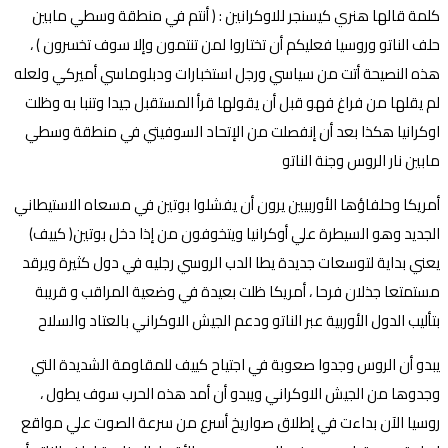
كلمة قالها هنري كيسنجر للاوكرانين : ( أنتم في منطقة وسطي مابين
حلف الناتو وروسيا فعليكم أن تختاروا لمن تنتمون وإلا سوف تخسرون ) ،
هذه النصيحة أتت من سياسي ورجل استخبارات ودبلوماسي أميركي ولعله
لم يقلها من فراغ فهو قبل أن يقولها قرأ المستقبل جيدا وتنبا به وظلت
اوكرانيا هكذا بعد أن إنفصلت من الإتحاد السوفيتي في منطقة وسطي
مابين نار الروس وجنة الناتو
أمريكا وحلفاؤها الأوربيين يرون أن يفشلوا بوتين في مسعاه الاستيطاني
الجديد وهو السيطرة علي أوكرانيا ويتخوفون من إذا دخل بوتين( كييف)
يعني بداية لتوسعات جديدة يطا الدب الروسي رجليه في دول كثيرة ويرقد
مستمتعا جذلان فرحا ، أمريكا ظلت بعيدة في وضعية المراقب و قريبة
بتأليب الدول الأوربية عبر الناتو ودعم الجيش الاوكراني بالعتاد والسلاح
يبدو أن الروس وجدوا صعوبة في اجتياح كييف للمقاومة الشديدة التي
وجدوها من الجيش الاوكراني ويبدو أن أمد هذه الحرب سوف يطول ،
روسيا الآن بداءت في إطلاق صواريخ أسرع من سرعة الصوت علي مواقع