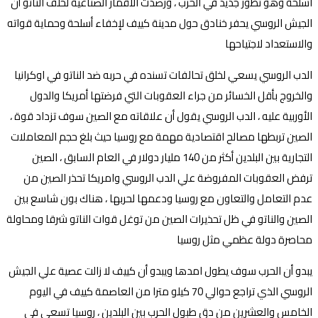
اسلحة وهو تطور جديد في الحرب ، ورصدت الأقمار الصناعية لحلف الناتو أن
الجيش الروسي يحفر خنادق حول مدينة كييف لإخفاء أسلحة وحماية قواته
والاستعداد لاجتياحها
الدب الروسي يسعي لخلق تحالفات تسنده في حربه ضد الناتو في اوكرانيا
والخروج بأقل الخسائر من جراء العقوبات التي فرضتها أمريكا والدول
الأوربية عليه ، الدب الروسي يقول أن علاقاته مع الصين سوف تزداد قوة ،
الصين تربطها مصالح اقتصادية مهمة مع روسيا حيث بلغ حجم المعاملات
التجارية بين البلدين أكثر من 140 مليار دولار في العام السابق ، الصين
ترفض العقوبات المفروضة علي الدب الروسي وامريكا تحذر الصين من
عدم التعامل والتعاون مع روسيا ودعمها لحربها ، هناك بون شاسع بين
الصين والناتو في ظل تحذيرات الصين من توغل قوات الناتو شرقا ومحاولة
محاصرة دولة عظمي مثل روسيا
يبدو أن الحرب سوف يطول امدها ويبدو أن كييف لا زالت عصية علي الجيش
الروسي الذي تراجع حوالي 70 كيلو مترا من العاصمة كييف في اليوم
الخامس والعشرين من دق طبول الحرب بين البلدين ، روسيا تسعي في