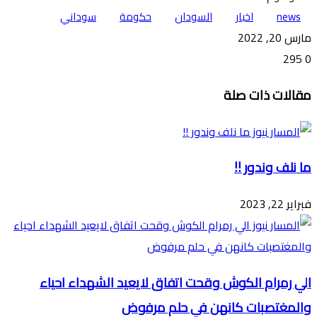
news
اخبار
السودان
حكومة
سوداني
مارس 20, 2022
295
0
تويتر
ڤايبر
طباعة
تيلقرام
ماسنجر
ماسنجر
واتساب
فيسبوك
مشاركة
مقالات ذات صلة
عبر
البريد
ما نلف وندور !!
فبراير 22, 2023
الي رمرام الكوش وقحت اتفاق لايعيد الشهداء احياء
والمغتصبات كانهن في حلم مرفوض