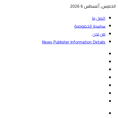
الخميس, أغسطس 6 2026
اتصل بنا
سياسية الخصوصية
من نحن
News Publisher Information Details
واتساب
TikTok
تيلقرام
‏Google
Play
يوتيوب
تويتر
فيسبوك
القائمة