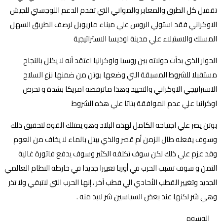
تقفيل كل الطرق والمعابر والمواني التي تقدم الدعم اللوجستي للجيش
الاوكراني فقد استولي الروس علي ميناء ماريوبل لرصف الطريق السهل
المسلك والاستيلاء علي مدينة اوديسا الاستراتيجية
الحوار الذي بدأت جولاته بين روسيا واوكرانيا اعتقد أنه لا يكلل بالنجاح
مستقبلا للشروط المسبقة التي وضعها بوتن من ضمنها نزع السلاح
الاستراتيجي الاوكراني والتحييد وهذا ماترفضه امريكا بشدة و تحرض
اوكرانيا علي عدم الموافقة بتاتا علي هذه الشروط
بوتن يصر علي اجتياحه الكامل لهذه البلاد وهو يمتلك القوة لتحقيق ذلك
وسوف يفعله طال الزمن أم قصر والذي يبتل بالماء لا يخاف من العوم
وقد عزم علي ذلك لكن سوف تكلفه الكثير وسوف يدفع فاتورة غالية
الثمن و سوف تسبب الحرب في أوربا تغييرا جديدا في خارطة النظام العالمي
الجديد وتغيير القطب الأحادي الي قطب آخر ، إنها الحرب التي لاتبقي ولا تذر
وهي شر لكنها عند بعض السياسين شر لابد منه .
الوسوم