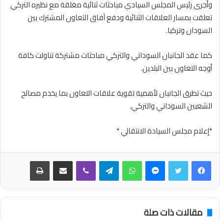
وأجرى رئيس المجلس السيادي مباحثات ثنائية مغلقة مع نظيره التركي
تعلقت بمسار العلاقات الثنائية ودفع آفاق التعاون المشترك بين
السودان وتركيا.
كما عقد الجانبان السوداني والتركي مباحثات مشتركة تناولت كافة
أوجه التعاون بين البلدين.
حيث تطرق الجانبان لأهمية تقوية علاقات التعاون بما يخدم مصالح
الشعبين السوداني والتركي.
*إعلام مجلس السيادة الانتقالي *
فيسبوك
تويتر
ماسنجر
واتساب
تيلقرام
ڤايبر
مشاركة عبر البريد
طباعة
مقالات ذات صلة