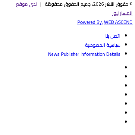
© حقوق النشر 2026، جميع الحقوق محفوظة |
لدى موقع
المسار نيوز
Powered By:
WEB ASCEND
اتصل بنا
سياسية الخصوصية
News Publisher Information Details
فيسبوك
تويتر
يوتيوب
‏Google
Play
تيلقرام
TikTok
واتساب