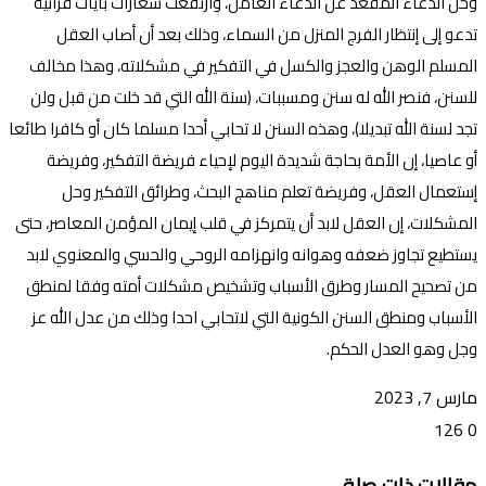
وحل الدعاء المقعد عن الدعاء العامل، وارتفعت شعارات بآيات قرآنية
تدعو إلى إنتظار الفرج المنزل من السماء، وذلك بعد أن أصاب العقل
المسلم الوهن والعجز والكسل في التفكير في مشكلاته، وهذا مخالف
للسنن، فنصر الله له سنن ومسببات، (سنة الله التي قد خلت من قبل ولن
تجد لسنة الله تبديلا)، وهذه السنن لا تحابي أحدا مسلما كان أو كافرا طائعا
أو عاصيا، إن الأمة بحاجة شديدة اليوم لإحياء فريضة التفكير، وفريضة
إستعمال العقل، وفريضة تعلم مناهج البحث، وطرائق التفكير وحل
المشكلات، إن العقل لابد أن يتمركز في قلب إيمان المؤمن المعاصر، حتى
يستطيع تجاوز ضعفه وهوانه وانهزامه الروحي والحسي والمعنوي لابد
من تصحيح المسار وطرق الأسباب وتشخيص مشكلات أمته وفقا لمنطق
الأسباب ومنطق السنن الكونية التي لاتحابي احدا وذلك من عدل الله عز
وجل وهو العدل الحكم.
مارس 7, 2023
126
0
تويتر
ڤايبر
طباعة
تيلقرام
ماسنجر
ماسنجر
واتساب
فيسبوك
مشاركة
مقالات ذات صلة