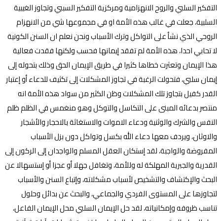
التفكير السلبي والروح الانهزامية ومركزية التفكير السببي وتجاوز الغيبية
السلبية، جعلت في غالب هذه الأمة او في مجموعها شي من الانهزام
الروحي الذي نشأ على التواكل وترك الأسباب ونحن نعلم ان السنن الكونية
لا تحابي احدا، هذه الأمة لم تفقد إيمانها فحسب ولكنها فقدت فعالية
هذا الإيمان وتعثرت خطاها كثيرا في طريق الإيمان الحق وذلك بتحوله إلى
إيمان سلبي، فتحولت الرغبة في تجاوز المشكلات إلى تكثيف للدعاء أو إعتبار
القدر كفيل بتجاوز تلك المشكلات وظن الكثير من سواد هذه الأمة انه
منتصر بدعائه المبنى على التكاسل والتوكل وهو منغمس في الظلم ظلم
النفس والشرك والوثنية ودعاء الاموات والاستغاثة بالاحجار والأشجار
والاوثان، ويردف معها دعاء الله بكسل وتواكل دون بزل الأسباب
المفروضة والواجبة، لقد إستكان العقل المسلم والواجدان إلى الركون إلى
القدرية والجبرية المهلكة له وللأمة، وتغافل جهلا أو عجزا أو إستسهالا عن
البحث والإكتشاف والتشخيص لأسباب مشكلاته، وإتباع السنن والأسباب
لتجاوزها على المستوى الفردي والجماعي، والبحث عن بدائل وحلول
تناسب ظروفه وإمكانياته، لقد حل الإيمان السلبي محل الإيمان الفاعل،