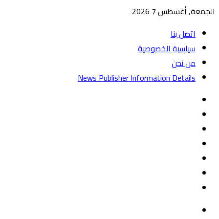
الجمعة, أغسطس 7 2026
اتصل بنا
سياسية الخصوصية
من نحن
News Publisher Information Details
واتساب
TikTok
تيلقرام
‏Google
Play
يوتيوب
تويتر
فيسبوك
القائمة