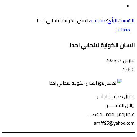
عن
الوضع
المظلم
الرئيسية
/
الرأي
/
مقالات
/
السنن الكونية لاتحابي احدا
مقالات
السنن الكونية لاتحابي احدا
مارس 7, 2023
126
0
مقال صحفي للنشــر
ظِلَال القمــــــر
عبدالرحمن محمـــد فضــل
amff95@yahoo.com