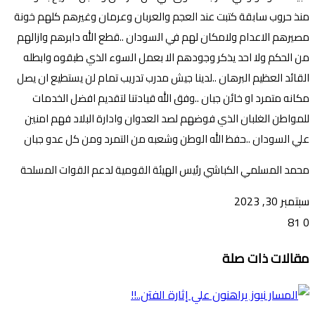
منذ حروب سابقة كتبت عند العجم والعربان وعرمان وغيرهم كلهم خونة
مصيرهم الاعدام ولامكان لهم في السودان ..قطع الله دابرهم وازالهم
من الحكم ولا احد يذكر وجودهم الا بعمل السوء الذي طبقوه وابطله
القائد العظيم البرهان ..لدينا جيش مدرب تدريب تمام لن يستطيع ان يصل
مكانه متمرد او خائن جبان ..وفق الله قيادتنا لتقديم افضل الخدمات
للمواطن الغلبان الذي فوضهم لصد العدوان وادارة البلاد فهم امنين
علي السودان ..حفظ الله الوطن وشعبه من التمرد ومن كل عدو جبان
محمد المسلمي الكباشي رئيس الهيئة القومية لدعم القوات المسلحة
سبتمبر 30, 2023
81
0
تويتر
ڤايبر
طباعة
تيلقرام
ماسنجر
ماسنجر
واتساب
فيسبوك
مشاركة
مقالات ذات صلة
عبر
البريد