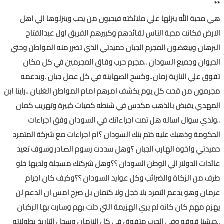
**
هي محبة الله ينزلها علي ملائكته فيحبون من يحب وينزلوها الي اهل
الارض فكانت محبة الناس لقائدهم وكبيرهم الفريق اول عبدالفتاح
البرهان ويبغضون المجرم الجبان حميدتي الذي تضرر منه المواطن وحتي
الحيوان وجميع السودان ..مجرم حرب وفاق المجرمين في كل مكان
تفوق علي النازية زمان..وكسح الصهاينة في كل عمل جبان .ويدعمه
مجرمون من قحت كل يوم يكشف امرهم امام المواطن الغلبان ..راينا ابن
المهدي يقبض بالذهب مكدس في شنطه كميات كبيرة وتهريب كمان
..ولدي سوال اساله هل تمت اجراءاتك في السودان وفق اجراءات
الحكومة وذهبك عليه ختم بنك السودان ؟ام اجراءات مع شركة المتمرد
حميدتي واخوه الهارب الجبان ؟وهل سددت رسوم الصادر وسوف تعيد
عائدات الدولار الي الوطن السودان ؟؟وهل شركتك مسجلة ولديها خلو
طرف من الزكاة والضرائب وكل عوايد السودان ؟؟وكيف كان اجرام
عرمان وهو يدعم التمرد بلا خجل ولا كتمان بل صرح امس ان الدعم لن
يهزم مهم كان كانه لم يري الهزيمة التي حلت بهم وسارت بها الركبان
..جيشنا قوقو وفي الحرب متفوق في كل الازمان وسجل التاريخ بطولاته