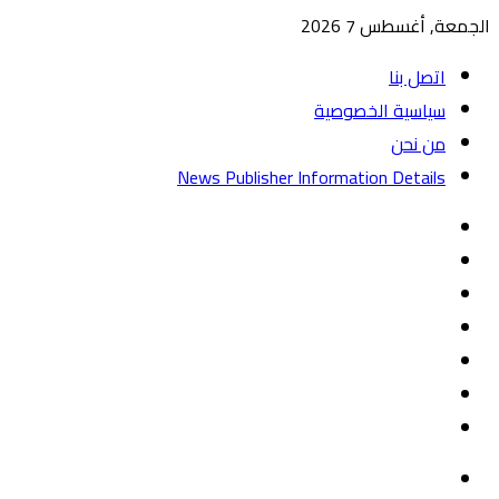
الجمعة, أغسطس 7 2026
اتصل بنا
سياسية الخصوصية
من نحن
News Publisher Information Details
واتساب
TikTok
تيلقرام
‏Google
Play
يوتيوب
تويتر
فيسبوك
القائمة