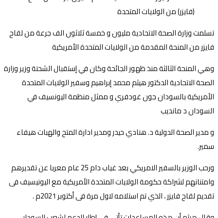
تسلمت وزارة الصحة الاتحادية مليون و خمسة ثلاثون الف جرعة من لقاح
فايزر من المنحة المقدمة من الولايات المتحدة الأمريكية
وهي المنحة الثالثة منذ ظهور الجائحة وكان في إستقبال الشحنة وزير وزارة
الصحة الاتحادية الدكتور هيثم محمد إبراهيم وسفير الولايات المتحدة
الأمريكية بالسودان جون غودفري و ممثل منظمة اليونسيف في
السودان د مانديب
و مدير الصحة الدولية د. هنادي حيدر ومدير ادارة المتح والهبات هيفاء
سمير.
ورحب الوزير بالسفير الامريكي بعد غياب دام 25 عام معربا عن تقديرهم
وامتنانهم لشراكة حكومة الولايات المتحدة الأمريكية مع اليونيسيف فى
تقديم لقاح فايزر ، الذي تم استلامه لاول مرة فى أكتوبر 2021م .
وقال هيثم أن هذه المساعدات تأتي في إطار الدعم لشعب السودان