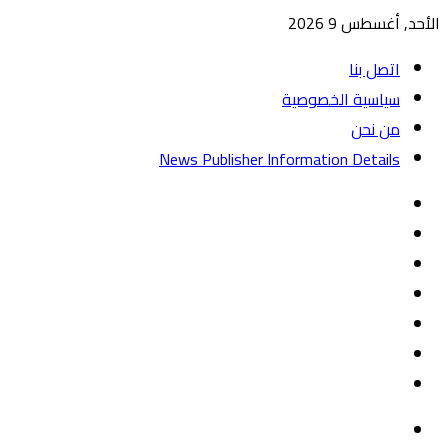
الأحد, أغسطس 9 2026
اتصل بنا
سياسية الخصوصية
من نحن
News Publisher Information Details
واتساب
TikTok
تيلقرام
‏Google
Play
يوتيوب
تويتر
فيسبوك
القائمة