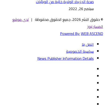
صحة الجزيرة: الولاية خالية من الوبائيات
سبتمبر 26, 2022
© حقوق النشر 2026، جميع الحقوق محفوظة |
لدى موقع
المسار نيوز
Powered By:
WEB ASCEND
اتصل بنا
سياسية الخصوصية
News Publisher Information Details
فيسبوك
تويتر
يوتيوب
‏Google
Play
تيلقرام
TikTok