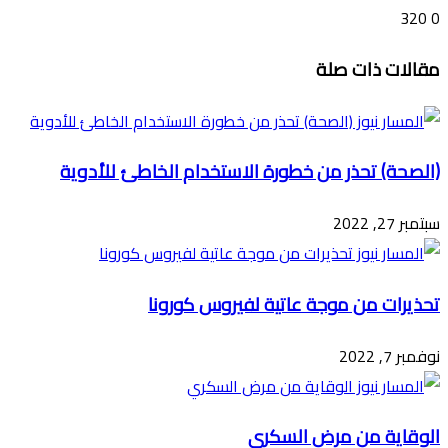
320
0
تويتر
ڤايبر
طباعة
تيلقرام
ماسنجر
ماسنجر
واتساب
فيسبوك
مشاركة
مقالات ذات صلة
عبر
البريد
(الصحة) تحذر من خطورة الاستخدام الخاطئ للأدوية
سبتمبر 27, 2022
تحذيرات من موجة عاتية لفيروس كورونا
نوفمبر 7, 2022
الوقاية من مرض السكري