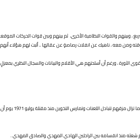
ع ، وبينهم والقوات النظامية الأخرى، ثم بينهم وبين قوات الحركات الموقعة ع
ي أروقته ومن معه ، ناهيك عن انفلات رصاصةٍ عن عقالها .. أثبت لهم هؤلاء أن
وى الثورة ، ورغم أن أسلحتهم هي الأقلام والبيانات والسجال النظري بمعزلٍ 
 وتمارس التخوين منذ مقتلة يوليو 1971 يوم أن حسموا ما بينهم بالدماء وردد شاعرهم :
م شعثه منذ انقسامه بين الراحلين الهادي المهدي والصادق المهدي .