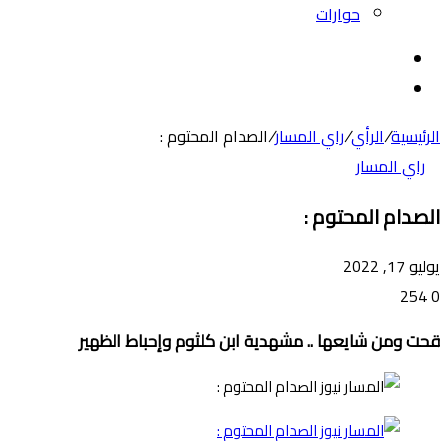
حوارات
بحث
عن
الوضع
المظلم
الرئيسية
/
الرأي
/
راي المسار
/
الصدام المحتوم :
راي المسار
الصدام المحتوم :
يوليو 17, 2022
254
0
قحت ومن شايعها .. مشهدية ابن كلثوم وإحباط الظهير