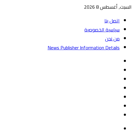
السبت, أغسطس 8 2026
اتصل بنا
سياسية الخصوصية
من نحن
News Publisher Information Details
واتساب
TikTok
تيلقرام
‏Google
Play
يوتيوب
تويتر
فيسبوك
القائمة