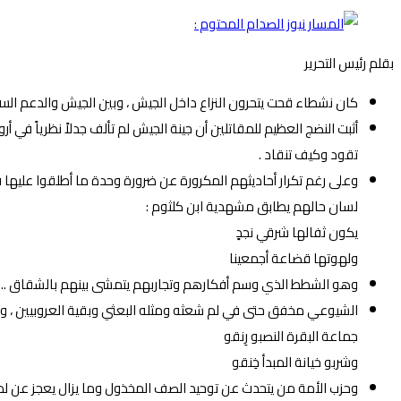
بقلم رئيس التحرير
كان نشطاء قحت يتحرون النزاع داخل الجيش ، وبين الجيش والدعم السري
أثبت النضج العظيم للمقاتلين أن جينة الجيش لم تألف جدلاً نظرياً ف
تقود وكيف تنقاد .
وعلى رغم تكرار أحاديثهم المكرورة عن ضرورة وحدة ما أطلقوا عليها ق
لسان حالهم يطابق مشهدية ابن كلثوم :
يكون ثفالها شرقي نجدٍ
ولهوتها قضاعة أجمعينا
وهو الشطط الذي وسم أفكارهم وتجاربهم يتمشى بينهم بالشقاق ..
الشيوعي مخفق حتى في لم شعثه ومثله البعثي وبقية العروبيين ، وما تزال مزقهم تتبادل اللعنات
جماعة البقرة النصبو رِنقو
وشربو خيانة المبدأ خِنقو
وحزب الأمة من يتحدث عن توحيد الصف المخذول وما يزال يعجز عن ل