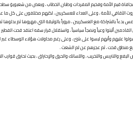
مجافاة قيم الأمة وفخيم المفردات وطنان الخطاب ، وبعض من شعبويةٍ سطحي
ث الثقافي للأمة ، وعلى العداء للعسكريين ، لكنهم مختلفون على كل ما عدا
بدءاً بالشراكة مع العسكريين ، مروراً بالوثيقة التي مهروها ثم بدلوها ثم ر
لقادمين أثبتوا وعياً ونضجاً سياسياً ، واستقلال قرار سفه اعتقد قحت الفطير “
 عليهم وأنهم ليسوا على شئ ، وعلى رغم محاولات هؤلاء الوسطاء غير المحاي
ويغ منطق قحت ، ثم عجزهم عن لم الشعث .
 اليفع والتتريس والتخريب ، واللساتك والحرق والإحتراق ، بحيث تحترق قوارب الن