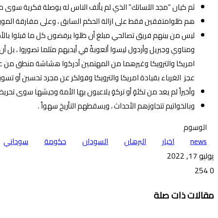
ثم كيان “مجد اللساتك” الذي لم يألف الناس له بوصلة فكرية سوى 
هم ظلوامتفقين فقط على ازالة الحكم السابق ، وعلى مفارقة المورو
ليس من بينهم فريق تصالحي مبلغ أن ظلوا يرفضون كل ما قبلوا بالأمس 
ومناوي وجبريل وأردول ليسوا ألعوبةً في أيديهم مثلما تصوروا ، بل أن ا
امريكا والترويكا وغيرهما من المهتمين أدركوا هشاشة منطق من عولوا
عجز الغرباء بقيادة امريكا والترويكا وفولكر عن مجرد تحسين أو تس
وأخيراً لم يعد من تكئةٍ أو تركةٍ يلاعبون بها الأمة وجيشها سوى تحريض
وبالخواتيم تتجاوزهم الأحداث ، ويسقطهم التأريخ سهواً .
الوسوم
news
اخبار
البرهان
السودان
حكومة
سوداني
يوليو 17, 2022
254
0
تويتر
ڤايبر
طباعة
تيلقرام
ماسنجر
ماسنجر
واتساب
فيسبوك
مشاركة
مقالات ذات صلة
عبر
البريد