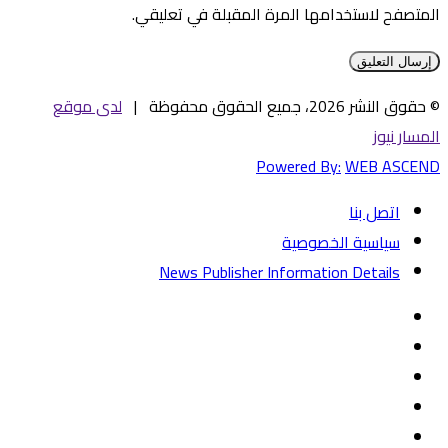
المتصفح لاستخدامها المرة المقبلة في تعليقي.
© حقوق النشر 2026، جميع الحقوق محفوظة |
لدى موقع
المسار نيوز
Powered By:
WEB ASCEND
اتصل بنا
سياسية الخصوصية
News Publisher Information Details
فيسبوك
تويتر
يوتيوب
‏Google
Play
تيلقرام