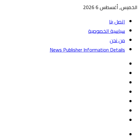
الخميس, أغسطس 6 2026
اتصل بنا
سياسية الخصوصية
من نحن
News Publisher Information Details
واتساب
TikTok
تيلقرام
‏Google
Play
يوتيوب
تويتر
فيسبوك
القائمة