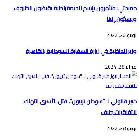
حميدتي: متآمرون بإسم الديمقراطية يقبضون الظروف
ويسيئون إلينا
يونيو 20, 2022
وزير الداخلية في زيارة للسفارة السودانية بالقاهرة
فبراير 28, 2024
خبير قانوني لـ “سودان تربيون”: قتل الأسرى انتهاك
لاتفاقيات جنيف
يونيو 28, 2022