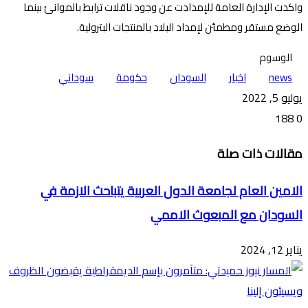
واكدت الإدارة العامة للإمدادت عن وجود ناقلات ترابط بالموانئ بينما
الوضع مستقر ومطمئن لإمداد البلاد بالمنتجات البترولية.
الوسوم
news
اخبار
السودان
حكومة
سوداني
يوليو 5, 2022
188
0
تويتر
ڤايبر
طباعة
تيلقرام
ماسنجر
ماسنجر
واتساب
فيسبوك
مشاركة
مقالات ذات صلة
عبر
البريد
الامين العام لجامعة الدول العربية يتباحث الازمة في
السودان مع المبعوث الاممي
يناير 12, 2024