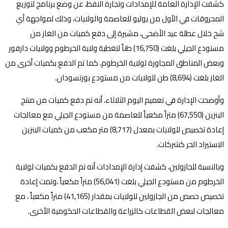
كشفت الإدارة العامة للإمدادات وتجارة النفط، عن وضع برنامج لتوزيع
المحروقات في الأول من يوليو للعاصمة والولايات، وذلك لمواجهة أي
شح خلال عطلة عيد الأضحى، مشيرة إلى دفع كميات من الغاز من
مستودع الجيلي بلغت (16,750) طناً لتغطية ولاية الخرطوم وولايات دارفور
وبعض المناطق المجاورة لولاية الخرطوم، كما تم الدفع بكميات أخرى من
الغاز بلغت (8,694) طن للولايات من مستودع بورتسودان.
وأوضحت الإدارة في تعميم اليوم الثلاثاء، أنه تم دفع كميات من منتج
البنزين (67,550) متراً مكعباً للعاصمة من مستودع الجيلي مع معالجات
إعادة تخصيص للولايات بمعدل (8,717) متر مكعب من كميات البنزين
الاستيراد الحر كشركات.
وبالنسبة للجازولين، كشفت إدارة الإمدادات أنه تم الدفع بكميات لولاية
الخرطوم من مستودع الجيلي بلغت (56,041) متراً مكعباً ،وتمت إعادة
تخصيص حصص من الجازولين للولايات بمقدار (41,165) متراً مكعباً ، مع
معالجات لبعض القطاعات كالزراعة والقطاعات الحكومية الأخرى.