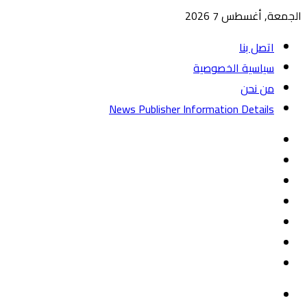
الجمعة, أغسطس 7 2026
اتصل بنا
سياسية الخصوصية
من نحن
News Publisher Information Details
واتساب
TikTok
تيلقرام
‏Google
Play
يوتيوب
تويتر
فيسبوك
القائمة