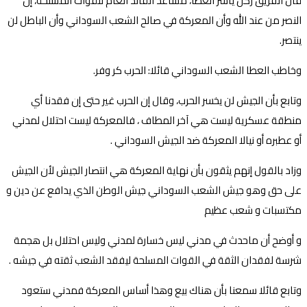
قال الفريق ركن ياسر العطا، مساعد القائد العام للقوات المسلحة، إن
النصر من عند الله وأن المعركة في صالح الشعب السوداني وأن الباطل لن
ينتصر.
وخاطب العطا الشعب السوداني قائلا: الحرب كر وفر.
وتابع بأن الجيش لن يخسر الحرب، وقال إن الحرب غير حتى إن فقدنا أي
منطقة عسكرية ليست هي آخر المطاف ، فالمعركة ليست احتلال لمدني
أو عطبره أو نيالا المعركة ضد الجيش السوداني .
وزاد بالقول إنهم يثقون بأن نهاية المعركة هي انتصار الجيش لأن الجيش
على حق وهو جيش الشعب السوداني جيش الوطن الذي يدافع عن دين و
مكتسبات و شعب عظيم
و أوضح أن ماحدث في مدني ليس خسارة لمدني وليس احتلال بل هجمة
شرسة لفقدان الثقة في القوات المسلحة ليفقد الشعب ثقته في جيشه .
وتابع قائلا سمعنا بأن هناك بيع وهذا أساس المعركة فمدني ستعود