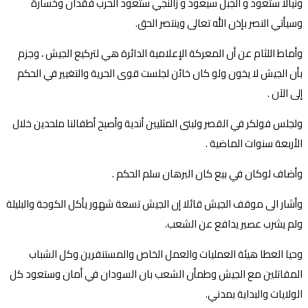
ونيالا ستعود و الجبل سيعود و زالنجي ستعود الحرب فقدان وخسارة
وسيأتي النصر بإذن الله تعالى وينتصر الحق.
وأماط اللثام عن أن المعركة الإعلامية الدائرة هي لتركيع الجيش ، وجزم
بأن الجيش لا يخون ولو كان خائن لجلست قوى الحرية والتغيير في الحكم
إلى الآن .
ولجلس فولكر في القصر ولبنى المثليين أندية وأصبح أطفالنا ملحدين خلال
الأربعة سنوات الماضية .
وأضاف لوكان في بيع كان البرهان سلم الحكم .
وأشار الى موقف الجيش قائلا إن الجيش تسعة شهور يأكل الكوجة والبليلة
ولم يشرب عصير يدافع عن الشعب.
وحيا العطا هيئة العمليات والعمل الخاص والمستنفرين وكل الشباب
المقاتلين مع الجيش وطمأن الشعب بان السودان في أمان وستعود كل
الولايات والبداية بمدني.