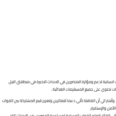
انسانية لدعم ومؤازة المتضررين في الاحداث الاخيرة في منطقتي النيل
 تحتوي على جميع المستلزمات الغذائية .
 ان القافلة تحتوي علي مواد غذائية مختلفة .وأشار الي أن القافلة تأتي دعما للمتاثرين وتعزيز قيم المشاركة بين القوات
لأمن والإستقرار.
لي القائد العام للقوات المسلحة لمساعدة المضررين من الاحداث التي