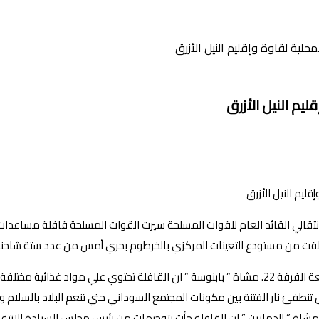
لية لقاوة وإقليم النيل الأزرق
يم النيل الأزرق
لإنتقالي القائد العام للقوات المسلحة سيرت القوات المسلحة قافلة مساعدات 
نطلقت من مستودع التعينات المركزي بالخرطوم بحري أمس من عدد ستة شاحنات
وفي تصريحات صحفية اوضح المقدم الركن عبدالستار السيد قائد مكتب متابعة الفرقة 22. مشاة ” بابنوسة ”
ن تنطفئ نار الفتنة بين مكونات المجتمع السوداني حتي تنعم البلاد بالسلام وا
اة ” الدمازين ” ان القافلة جأت بتوجيهات من رئيس مجلس السيادة الإنتقا