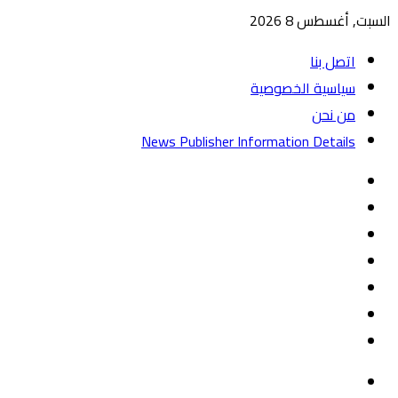
السبت, أغسطس 8 2026
اتصل بنا
سياسية الخصوصية
من نحن
News Publisher Information Details
واتساب
TikTok
تيلقرام
‏Google
Play
يوتيوب
تويتر
فيسبوك
القائمة