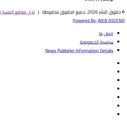
© حقوق النشر 2026، جميع الحقوق محفوظة |
لدى موقع المسار ني
Powered By:
WEB ASCEND
اتصل بنا
سياسية الخصوصية
News Publisher Information Details
فيسبوك
تويتر
يوتيوب
‏Google
Play
تيلقرام
TikTok
واتساب