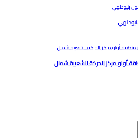
نيودلهي
 منطقة أولو مركز الحركة الشعبية شمال