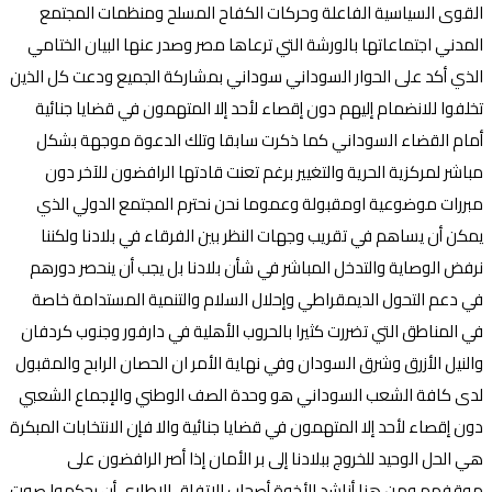
القوى السياسية الفاعلة وحركات الكفاح المسلح ومنظمات المجتمع
المدني اجتماعاتها بالورشة التي ترعاها مصر وصدر عنها البيان الختامي
الذي أكد على الحوار السوداني سوداني بمشاركة الجميع ودعت كل الذين
تخلفوا للانضمام إليهم دون إقصاء لأحد إلا المتهمون في قضايا جنائية
أمام القضاء السوداني كما ذكرت سابقا وتلك الدعوة موجهة بشكل
مباشر لمركزية الحرية والتغيير برغم تعنت قادتها الرافضون للآخر دون
مبررات موضوعية اومقبولة وعموما نحن نحترم المجتمع الدولي الذي
يمكن أن يساهم في تقريب وجهات النظر بين الفرقاء في بلادنا ولكننا
نرفض الوصاية والتدخل المباشر في شأن بلادنا بل يجب أن ينحصر دورهم
في دعم التحول الديمقراطي وإحلال السلام والتنمية المستدامة خاصة
في المناطق التي تضررت كثيرا بالحروب الأهلية في دارفور وجنوب كردفان
والنيل الأزرق وشرق السودان وفي نهاية الأمر ان الحصان الرابح والمقبول
لدى كافة الشعب السوداني هو وحدة الصف الوطني والإجماع الشعبي
دون إقصاء لأحد إلا المتهمون في قضايا جنائية والا فإن الانتخابات المبكرة
هي الحل الوحيد للخروج ببلادنا إلى بر الأمان إذا أصر الرافضون على
موقفهم ومن هنا أناشد الأخوة أصحاب الاتفاق الإطاري أن يحكموا صوت