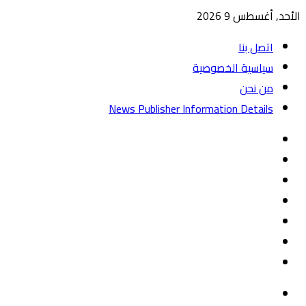
الأحد, أغسطس 9 2026
اتصل بنا
سياسية الخصوصية
من نحن
News Publisher Information Details
واتساب
TikTok
تيلقرام
‏Google
Play
يوتيوب
تويتر
فيسبوك
القائمة