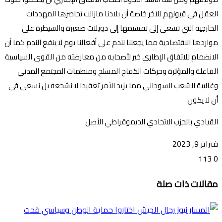
العقل في قبولهم للآخر خاصة أن بلادنا مازالت تحاصرها المهددات
الخارجية التي تسعى إلى تقسيمها إلى دويلات صغيرة والسيطرة على
مواردها الاقتصادية مما يجعلنا نندم على أفعالنا يوم لا ينفع الندم كما أن
الانضمام للاتفاق الإطاري خير لأصحابه من معارضته من القوى السياسية
الفاعلة والمؤثرة وحركات الكفاح المسلح ومنظمات المجتمع المدني
وغالبية الشعب السوداني مما يزيد الأمر تعقيدا لا نشجعه بل نسعى في
أن لا يكون
القيادي بالحزب الاتحادي الديموقراطي الأصل
فبراير 9, 2023
113
0
تويتر
ڤايبر
طباعة
تيلقرام
ماسنجر
ماسنجر
واتساب
فيسبوك
مشاركة
مقالات ذات صلة
عبر
البريد