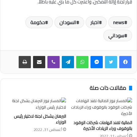
قرار لجنة إزالة التمكين، واعتبرت كل ما بني عليه باطلاً.
news
اخبار
السودان
حكومة
سوداني
فيسبوك
تويتر
ماسنجر
واتساب
تيلقرام
ڤايبر
مشاركة عبر البريد
طباعة
مقالات ذات صلة
البرهان يشكل لجنة لاختيار رئيس
الوزراء
المالية تفند اتهامات شركات الوقود
بالوقوف وراء الزيادات الأخيرة
أغسطس 31, 2022
أغسطس 11, 2022