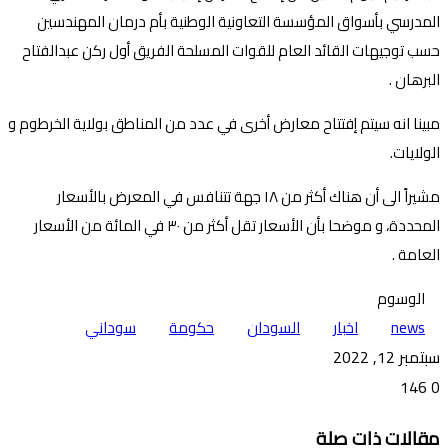
المدرسي بأسواق المؤسسة التعاونية الوطنية بأم درمان المهندسين
حسب توجيهات القائد العام للقوات المسلحة الفريق أول ركن عبدالفتاح
البرهان .
مبينا انه سيتم إفتتاح معارض أخرى في عدد من المناطق بولاية الخرطوم و
الولايات.
مشيراً الى أن هناك أكثر من ١٨ جهة تتنافس في المعرض بالأسعار
المحددة، و موضحا بأن الأسعار تقل أكثر من ٣٠ في المائة من الأسعار
العامة .
الوسوم
news
اخبار
السودان
حكومة
سوداني
سبتمبر 12, 2022
146
0
تويتر
ڤايبر
طباعة
تيلقرام
ماسنجر
ماسنجر
واتساب
فيسبوك
مشاركة
مقالات ذات صلة
عبر