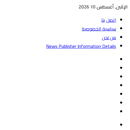
الإثنين, أغسطس 10 2026
اتصل بنا
سياسية الخصوصية
من نحن
News Publisher Information Details
واتساب
TikTok
تيلقرام
‏Google
Play
يوتيوب
تويتر
فيسبوك
القائمة