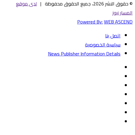
© حقوق النشر 2026، جميع الحقوق محفوظة |
لدى موقع
المسار نيوز
Powered By:
WEB ASCEND
اتصل بنا
سياسية الخصوصية
News Publisher Information Details
فيسبوك
تويتر
يوتيوب
‏Google
Play
تيلقرام
TikTok
واتساب