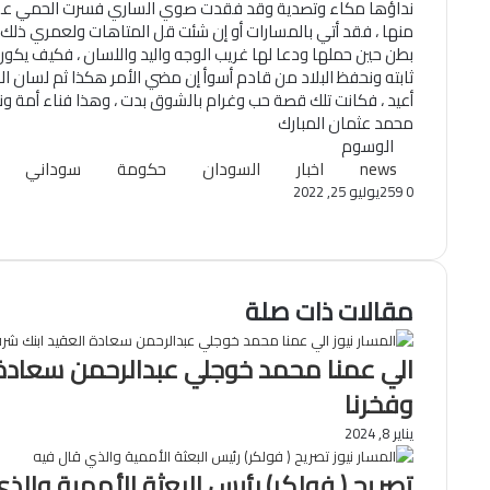
نداؤها مكاء وتصدية وقد فقدت صوي الساري فسرت الحمي علي ج
منها ، فقد أتي بالمسارات أو إن شئت قل المتاهات ولعمري ذلك 
بطن حين حملها ودعا لها غريب الوجه واليد واللسان ، فكيف يكون
ثابته ونحفظ البلاد من قادم أسوأ إن مضي الأمر هكذا ثم لسان الح
أعيد ، فكانت تلك قصة حب وغرام بالشوق بدت ، وهذا فناء أمة و
محمد عثمان المبارك
الوسوم
news
اخبار
السودان
حكومة
سوداني
0
259
يوليو 25, 2022
تويتر
ڤايبر
فيسبوك
ماسنجر
ماسنجر
تيلقرام
طباعة
واتساب
مشاركة
عبر
البريد
مقالات ذات صلة
الي عمنا محمد خوجلي عبدالرحمن سعادة
وفخرنا
يناير 8, 2024
تصريح ( فولكر) رئيس البعثة الأممية والذ