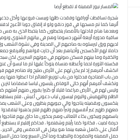
شجرة تساقطت أوراقها وفقدت ظلها ويبست فروعها وأكل جذعها
أثرها كما تم مسحها في قوز دنقو ولو لا إتفاق جوبا الأعرج لدفنت
وبعدها هام قادتها بالأمصار يتخبطون كما يتخبط الذي به مس 
ساقية مدورة أربعة أشهر حسوما وهم في بياتهم الشتوي ونوم
لديهم ورق ليرسلوه به صاحبهم الي المدينة وفي نشوة الشعب وإن
حاملا لهم الأكسجين وأحياهم بعد أن خارت قواهم وأفرنقع جمع
والكفرة وما بينهم فسكن صوتهم في موتهم السريري لكن سبح
فكسته الثورة لحما وأعطته منساة يتوكأ عليها ثم ما لبسو أن غن
انكشف أمرهم إذ لم يكن لهم علي الأرض صليح ولا مناصر فهم ف
من باب المتاجرة فدخلوا من باب توزيع الغنائم اذا اعطوا منها رض
وتكشف أمرهم أنهم خالي الوفاض يلبسون لباسا فضفاضا لتزين أ
وليس لهم في الأرض مراغما قليلا أو كثيرا يفرون منهم أهلهم كما
الظلم والتهميش واليوم ليبسون ثياب دعوني أعيش ، فلم يستطيعو
يتكسبون وبقضيته يتاجروا والي جيوبهم ينظرون وعلي الشعب يم
معهم ظهير غير أنفسهم وتبرأ منهم ظلهم فلم يذهبوا ليتفقدوا 
باسمهم ويبكون بكاء الثعالب وهم يحكون ما حاق بهم فتاجروا ب
حرمة لميت ، فكانوا كما رأيتم وشفتموا ، فحاكم إقليم لا يستطيع 
أثقال علي كاهل شعبه بينما هو يرفل في الدمقس وفي الحرير ، 
حمل الممبته والمقوذة والنطيحة وما أكل السبع وما حمل السيل من