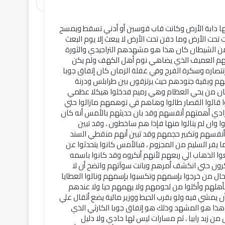
 دابة الأرض وكانت قاب قوسين أو أدني تسقط ويمسح
 تحت الأرض وما دفن تحت الأرض لا يبعث إلا يوم البعث
من الشيطان كان هذا هو مشهدهم التراجيدي والثورة
هم العميف الذي يضاهي نوم أهل الكهف ولم يكن
تصاره وسكرة الفرح وفي غفلة الزمان كان إتفاق جوبا
هم وبقية جنودهم حيث يرتزقون بين طرابلس ودرنة
ان من يحي العظام وهي رميم فدخلوا هيكلا عظمي
وا قالوا القصار طالوا وهاهم في توهمهم مازالوا حتي
رادي أهمتهم أنفسهم وقد بان حديثهم بالأمس أنه كان
وا وان لم ينالوا منها فإذا هم ساخطون ، وقد تبين
نفسهم وتكبير حجمهم وقد تبين أنهم منقطي السند
 يفر السليم من المجزوم ، فبالأمس كانوا يتحدثوا عن
ا الذهاب الي ربعهم لأنهم أنكروه وقد كانوا باسمه
كرون حتي انكشف أمرهم وبانت سوآتهم واتضح أن لا
حال من خرجوا بإسمهم وتكسبوا بإسمهم ونالوا العطايا
أهلهم وأكلوا من لحومهم ولا يهمهم حيا ولا عندهم
أن يمشي فيه ولو بقرب الحيط ووزير مالية يضع أثقال علي
هذا هو المشهد وذلك هو إتفاق جوبا الكارثي الذي
 زبد رابيا ، ثم مسارات ليس لها حادي ولا دليل