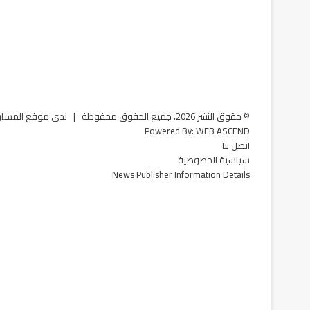
© حقوق النشر 2026، جميع الحقوق محفوظة |
لدى موقع المسار ن
Powered By:
WEB ASCEND
اتصل بنا
سياسية الخصوصية
News Publisher Information Details
فيسبوك
تويتر
يوتيوب
‏Google
Play
تيلقرام
TikTok
واتساب
تويتر
فيسبوك
ماسنجر
تيلقرام
ماسنجر
واتساب
زر