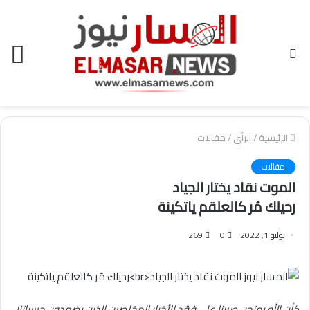
بحث
الق
عن
الرئيسية
/
الرأي
/
مقالات
مقالات
الموت نقاد يختار الجياد
رحيلك مُر كالعلقم ياتكينة
يوليو 1, 2022
0
269
كأن الله يمتحن صبرنا علي فقد الأخيار المخلصين الذين يضمدون حسراتنا