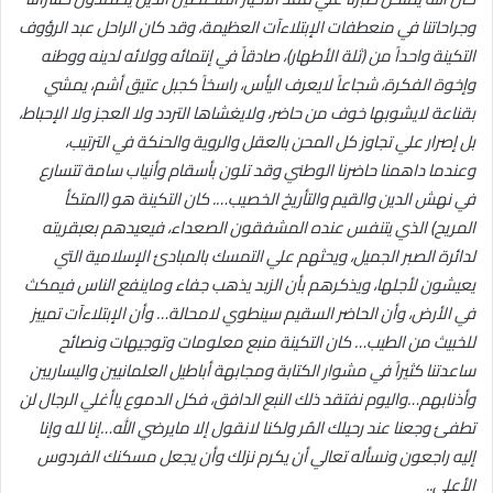
وجراحاتنا في منعطفات الإبتلاءآت العظيمة، وقد كان الراحل عبد الرؤوف
التكينة واحداً من (ثلة الأطهار)، صادقاً في إنتمائه وولائه لدينه ووطنه
وإخوة الفكرة، شجاعاً لايعرف اليأس، راسخاً كجبل عتيق أشم، يمشي
بقناعة لايشوبها خوف من حاضر، ولايغشاها التردد ولا العجز ولا الإحباط،
بل إصرار علي تجاوز كل المحن بالعقل والروية والحنكة في الترتيب،
وعندما داهمنا حاضرنا الوطني وقد تلون بأسقام وأنياب سامة تتسارع
في نهش الدين والقيم والتأريخ الخصيب….
كان التكينة هو (المتكأ
المريح) الذي يتنفس عنده المشفقون الصعداء، فيعيدهم بعبقريته
لدائرة الصبر الجميل، ويحثهم علي التمسك بالمبادئ الإسلامية التي
يعيشون لأجلها، ويذكرهم بأن الزبد يذهب جفاء وماينفع الناس فيمكث
في الأرض، وأن الحاضر السقيم سينطوي لامحالة… وأن الإبتلاءآت تمييز
للخبيث من الطيب…
كان التكينة منبع معلومات وتوجيهات ونصائح
ساعدتنا كثيراً في مشوار الكتابة ومجابهة أباطيل العلمانيين واليساريين
وأذنابهم…واليوم نفتقد ذلك النبع الدافق، فكل الدموع ياأغلي الرجال لن
تطفئ وجعنا عند رحيلك المُر ولكنا لانقول إلا مايرضي الله…إنا لله وإنا
إليه راجعون ونسأله تعالي أن يكرم نزلك وأن يجعل مسكنك الفردوس
الأعلي..