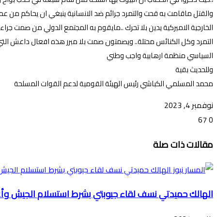
والقتل ماقامت به قحت والتمرد جرائم ضد الانسانية ينبغي ان يحاكم من عمله
الخارجية الاميركية يدين بلا تحرك ..مايقوم به المجتمع الدولي من صمت جرا
التمرد وكل الكنائس محتلة.. ويصمتون صمت بلا مبرر هذه افعال داعش التي ح
السياسي منظمة ارهابية واجب وطني
وللحديث بقية
محمد المسلمي الكباشي رئيس الهيئة القومية لدعم القوات المسلحة
نوفمبر 4, 2023
67
0
تويتر
ڤايبر
طباعة
تيلقرام
ماسنجر
ماسنجر
واتساب
فيسبوك
مشاركة
مقالات ذات صلة
عبر
البريد
الهالك حميدتي نسف لقاء جيوبتي بشرط استسلام الجيش وأع