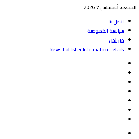
الجمعة, أغسطس 7 2026
اتصل بنا
سياسية الخصوصية
من نحن
News Publisher Information Details
واتساب
TikTok
تيلقرام
‏Google
Play
يوتيوب
تويتر
فيسبوك
القائمة