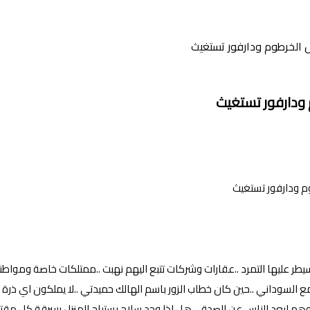
الخرطوم ودارفور تستغيث
ودارفور تستغيث
يطر عليها التمرد ..عقارات وشركات تتبع اليهم نهبت ..ممتلكات خاصة ومواطن
اني ..حين كان خطاب الزور باسم الهالك حميدتي ..لا يملكون اي ذرة انسان
هم ابعد الناس عن الصدق ..هل اذا وجد سلاح يستباح المنزل بسرقة كل مقتنيا