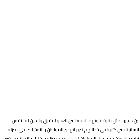
ين هجروا مثل بقية اخوتهم السودانين العدو لايفرق ولادين له ..نفس
ية حين كتبوا في خطابهم تبرير لتهجير المواطن والاستيلاء علي منزله
ته والسكن فيه ..هل المواطن الاعزل يطرد منزله ويقابل بالاهانة والضرب