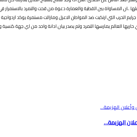
ا ..ان المساواة بين القطية والعمارة دعوة من قحت والتمرد بالاستمرار في ال
ء جرايم الحرب التي ارتكبت ضد المواطن الاعزل ومازالت مستمرة يوكد ازدواجي
اربها العالم يمارسها التمرد ولم يصدر بيان ادانة واحد من اي جهة كنسية 
لان الهزيمة…