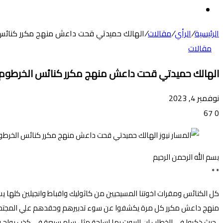
عن
الوضع
المظلم
الرئيسية
/
الرأي
/
مقالات
/
الهالك حميدتي قحت داعش منهج مكرر كنائس 
مقالات
الهالك حميدتي قحت داعش منهج مكرر كنائس الخرطوم 
نوفمبر 4, 2023
67
0
بسم الله الرحمن الرحيم
* *
كل الكنائس ومقرات اخوتنا المسيحيين من كاثوليك واقباط وانجيلين كلها يس
منهج داعش مكرر كل مرة يكشفوا عن سوء تدبيرهم وحقدهم علي المجتمع السود
،.حيث ذكروا في الخطاب ان البيوت بها اسلحة مثل سام سبعة في كذب بواح و