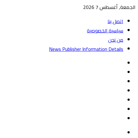
الجمعة, أغسطس 7 2026
اتصل بنا
سياسية الخصوصية
من نحن
News Publisher Information Details
واتساب
TikTok
تيلقرام
‏Google
Play
يوتيوب
تويتر
فيسبوك
القائمة