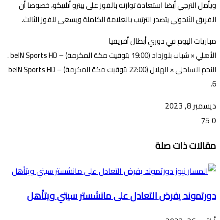
ويأمل الترجي أيضا استعادة توازنه بالفوز على بيترو أتلتيكو، خصوصا أن
الفريق الأنجولي يتصدر الترتيب بالعلامة الكاملة ويسعى للفوز الثالث.
مباريات اليوم في دوري أبطال أفريقيا
الأهلي × شباب بلوزداد (19:00 بتوقيت مكة المكرمة) – beIN Sports HD .
النجم الساحلي × الهلال (22:00 بتوقيت مكة المكرمة) – beIN Sports HD
6.
ديسمبر 8, 2023
75
0
تويتر
ڤايبر
طباعة
تيلقرام
ماسنجر
ماسنجر
واتساب
فيسبوك
مشاركة
مقالات ذات صلة
عبر
البريد
دورتموند يفرض التعادل على مانشستر سيتي ويتأهل