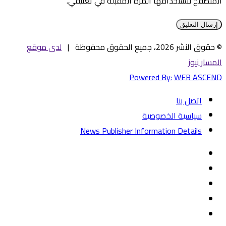
المتصفح لاستخدامها المرة المقبلة في تعليقي.
© حقوق النشر 2026، جميع الحقوق محفوظة |
لدى موقع
المسار نيوز
Powered By:
WEB ASCEND
اتصل بنا
سياسية الخصوصية
News Publisher Information Details
فيسبوك
تويتر
يوتيوب
‏Google
Play
تيلقرام