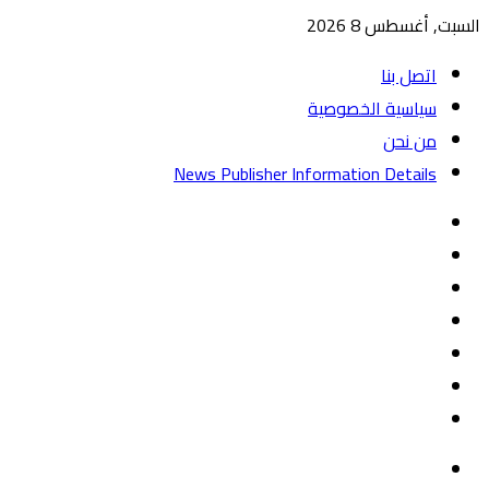
السبت, أغسطس 8 2026
اتصل بنا
سياسية الخصوصية
من نحن
News Publisher Information Details
واتساب
TikTok
تيلقرام
‏Google
Play
يوتيوب
تويتر
فيسبوك
القائمة