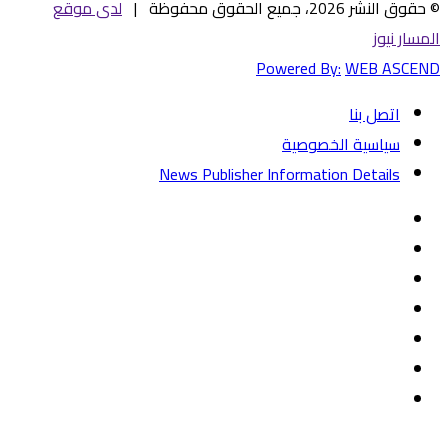
© حقوق النشر 2026، جميع الحقوق محفوظة |
لدى موقع
المسار نيوز
Powered By:
WEB ASCEND
اتصل بنا
سياسية الخصوصية
News Publisher Information Details
فيسبوك
تويتر
يوتيوب
‏Google
Play
تيلقرام
TikTok
واتساب
زر
تويتر
تيلقرام
ماسنجر
ماسنجر
واتساب
فيسبوك