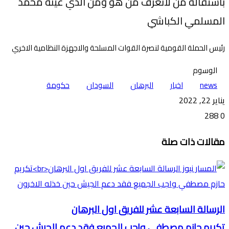
باستقالة من لانعرف من هو ومن الذي عينه محمد
المسلمي الكباشي
رئيس الحملة القومية لنصرة القوات المسلحة والاجهزة النظامية الاخري
الوسوم
news
اخبار
البرهان
السودان
حكومة
يناير 22, 2022
288
0
تويتر
ڤايبر
طباعة
تيلقرام
ماسنجر
ماسنجر
واتساب
فيسبوك
مشاركة
مقالات ذات صلة
عبر
البريد
الرسالة السابعة عشر للفريق اول البرهان
تكريم حازم مصطفي واجب الجميع فقد دعم الجيش حين