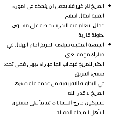
ﺍﻟﻤﺮﻳﺦ ﻧﺎﺩٍ ﻛﺒﻴﺮ ﻓﻼ ﻳﻌﻘﻞ ﺍﻥ ﻳﺘﺤﻜﻢ ﻓﻲ ﺍﻣﻮﺭﻩ
ﺍﻟﻔﻨﻴﺔ ﺍﻣﺜﺎﻝ ﺍﺳﻼﻡ
ﺟﻤﺎﻝ ﻟﻴﺘﻌﻠﻢ ﻓﻴﻪ ﺍﻟﺘﺪﺭﻳﺐ ﺧﺎﺻﺔ ﻋﻠﻰ ﻣﺴﺘﻮﻯ
ﺑﻄﻮﻟﺔ ﻗﺎﺭﻳﺔ
ﺍﻟﺠﻤﻌﺔ ﺍﻟﻤﻘﺒﻠﺔ ﺳﻴﻠﻌﺐ ﺍﻟﻤﺮﻳﺦ ﺍﻣﺎﻡ ﺍﻟﻬﻼﻝ ﻓﻲ
ﻣﺒﺎﺭﺍﺓ ﻣﻬﻤﺔ ﺗﻌﻨﻲ
ﺍﻟﻜﺜﻴﺮ ﻟﻠﻤﺮﻳﺦ ﻓﺒﺠﺎﻧﺐ ﺍﻧﻬﺎ ﻣﺒﺎﺭﺍﺓ ﺩﻳﺮﺑﻲ ﻓﻬﻲ ﺗﺤﺪﺩ
ﻣﺴﻴﺮﺓ ﺍﻟﻔﺮﻳﻖ
ﻓﻲ ﺍﻟﺒﻄﻮﻟﺔ ﺍﻻﻓﺮﻳﻘﻴﺔ ﻣﻦ ﻋﺪﻣﻪ ﻓﻠﻮ ﺧﺴﺮﻫﺎ
ﺍﻟﻤﺮﻳﺦ ﻻ ﻗﺪﺭ ﺍﻟﻠﻪ
ﻓﺴﻴﻜﻮﻥ ﺧﺎﺭﺝ ﺍﻟﺤﺴﺎﺑﺎﺕ ﺗﻤﺎﻣﺎً ﻋﻠﻰ ﻣﺴﺘﻮﻯ
ﺍﻟﺘﺄﻫﻞ ﻟﻠﻤﺮﺣﻠﺔ ﺍﻟﻤﻘﺒﻠﺔ