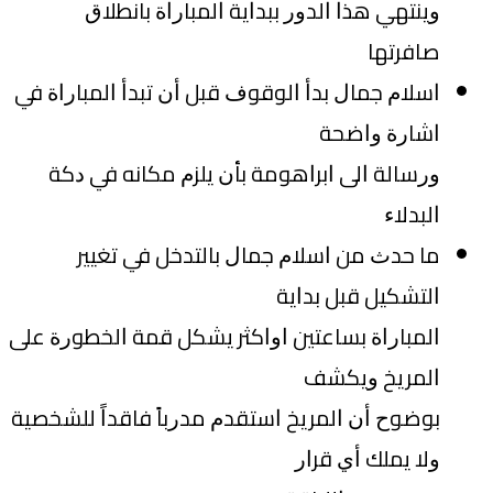
ﻭﻳﻨﺘﻬﻲ ﻫﺬﺍ ﺍﻟﺪﻭﺭ ﺑﺒﺪﺍﻳﺔ ﺍﻟﻤﺒﺎﺭﺍﺓ ﺑﺎﻧﻄﻼﻕ
ﺻﺎﻓﺮﺗﻬﺎ
ﺍﺳﻼﻡ ﺟﻤﺎﻝ ﺑﺪﺃ ﺍﻟﻮﻗﻮﻑ ﻗﺒﻞ ﺃﻥ ﺗﺒﺪﺃ ﺍﻟﻤﺒﺎﺭﺍﺓ ﻓﻲ
ﺍﺷﺎﺭﺓ ﻭﺍﺿﺤﺔ
ﻭﺭﺳﺎﻟﺔ ﺍﻟﻰ ﺍﺑﺮﺍﻫﻮﻣﺔ ﺑﺄﻥ ﻳﻠﺰﻡ ﻣﻜﺎﻧﻪ ﻓﻲ ﺩﻛﺔ
ﺍﻟﺒﺪﻻﺀ
ﻣﺎ ﺣﺪﺙ ﻣﻦ ﺍﺳﻼﻡ ﺟﻤﺎﻝ ﺑﺎﻟﺘﺪﺧﻞ ﻓﻲ ﺗﻐﻴﻴﺮ
ﺍﻟﺘﺸﻜﻴﻞ ﻗﺒﻞ ﺑﺪﺍﻳﺔ
ﺍﻟﻤﺒﺎﺭﺍﺓ ﺑﺴﺎﻋﺘﻴﻦ ﺍﻭﺍﻛﺜﺮ ﻳﺸﻜﻞ ﻗﻤﺔ ﺍﻟﺨﻄﻮﺭﺓ ﻋﻠﻰ
ﺍﻟﻤﺮﻳﺦ ﻭﻳﻜﺸﻒ
ﺑﻮﺿﻮﺡ ﺃﻥ ﺍﻟﻤﺮﻳﺦ ﺍﺳﺘﻘﺪﻡ ﻣﺪﺭﺑﺎً ﻓﺎﻗﺪﺍً ﻟﻠﺸﺨﺼﻴﺔ
ﻭﻻ ﻳﻤﻠﻚ ﺃﻱ ﻗﺮﺍﺭ