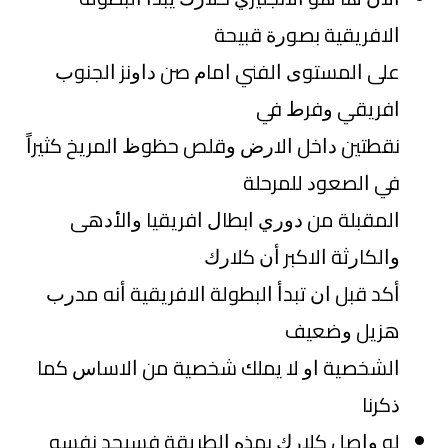
ﺍﻻﻓﺮﻳﻘﻴﺔ ﺑﺼﻮﺭﺓ ﻗﺒﻴﺤﺔ
ﻋﻠﻰ ﺍﻟﻤﺴﺘﻮﻯ ﺍﻟﻔﻨﻲ ﺍﻣﺎﻡ ﺻﻦ ﺩﺍﻭﻧﺰ ﺍﻟﺠﻨﻮﺏ
ﺍﻓﺮﻳﻘﻲ ﻭﻓﺮﻁ ﻓﻲ
ﻧﻘﻄﺘﻴﻦ ﺩﺍﺧﻞ ﺍﻻﺭﺽ ﻭﻗﻠﺺ ﺣﻈﻮﻅ ﺍﻟﻤﺮﻳﺦ ﻛﺜﻴﺮﺍً
ﻓﻲ ﺍﻟﺼﻌﻮﺩ ﻟﻠﻤﺮﺣﻠﺔ
ﺍﻟﻤﻘﺒﻠﺔ ﻣﻦ ﺩﻭﺭﻱ ﺍﺑﻄﺎﻝ ﺍﻓﺮﻳﻘﻴﺎ ﻭﺍﻷﺩﻫﻰ
ﻭﺍﻟﻜﺎﺭﺛﺔ ﺍﻻﻛﺒﺮ ﺃﻥ ﻛﻼﺭﻙ
ﺃﻛﺪ ﻗﺒﻞ ﺍﻥ ﺗﺒﺪﺃ ﺍﻟﺒﻄﻮﻟﺔ ﺍﻻﻓﺮﻳﻘﻴﺔ ﺃﻧﻪ ﻣﺪﺭﺏ
ﻫﺰﻳﻞ ﻭﺿﻌﻴﻒ
ﺍﻟﺸﺨﺼﻴﺔ ﺍﻭ ﻻ ﻳﻤﻠﻚ ﺷﺨﺼﻴﺔ ﻣﻦ ﺍﻻﺳﺎﺱ ﻛﻤﺎ
ﺫﻛﺮﻧﺎ
ﻟﻮ ﻭﺍﺻﻞ ﻛﻼﺭﻙ ﺑﻬﺬﻩ ﺍﻟﻄﺮﻳﻘﺔ ﻓﺴﻴﺠﺪ ﻧﻔﺴﻪ