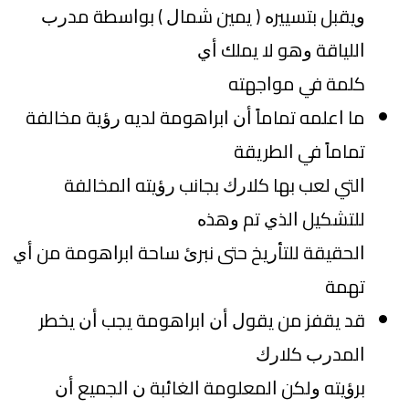
ﻭﻳﻘﺒﻞ ﺑﺘﺴﻴﻴﺮﻩ ‏( ﻳﻤﻴﻦ ﺷﻤﺎﻝ ‏) ﺑﻮﺍﺳﻄﺔ ﻣﺪﺭﺏ
ﺍﻟﻠﻴﺎﻗﺔ ﻭﻫﻮ ﻻ ﻳﻤﻠﻚ ﺃﻱ
ﻛﻠﻤﺔ ﻓﻲ ﻣﻮﺍﺟﻬﺘﻪ
ﻣﺎ ﺍﻋﻠﻤﻪ ﺗﻤﺎﻣﺎً ﺃﻥ ﺍﺑﺮﺍﻫﻮﻣﺔ ﻟﺪﻳﻪ ﺭﺅﻳﺔ ﻣﺨﺎﻟﻔﺔ
ﺗﻤﺎﻣﺎً ﻓﻲ ﺍﻟﻄﺮﻳﻘﺔ
ﺍﻟﺘﻲ ﻟﻌﺐ ﺑﻬﺎ ﻛﻼﺭﻙ ﺑﺠﺎﻧﺐ ﺭﺅﻳﺘﻪ ﺍﻟﻤﺨﺎﻟﻔﺔ
ﻟﻠﺘﺸﻜﻴﻞ ﺍﻟﺬﻱ ﺗﻢ ﻭﻫﺬﻩ
ﺍﻟﺤﻘﻴﻘﺔ ﻟﻠﺘﺄﺭﻳﺦ ﺣﺘﻰ ﻧﺒﺮﺉ ﺳﺎﺣﺔ ﺍﺑﺮﺍﻫﻮﻣﺔ ﻣﻦ ﺃﻱ
ﺗﻬﻤﺔ
ﻗﺪ ﻳﻘﻔﺰ ﻣﻦ ﻳﻘﻮﻝ ﺃﻥ ﺍﺑﺮﺍﻫﻮﻣﺔ ﻳﺠﺐ ﺃﻥ ﻳﺨﻄﺮ
ﺍﻟﻤﺪﺭﺏ ﻛﻼﺭﻙ
ﺑﺮﺅﻳﺘﻪ ﻭﻟﻜﻦ ﺍﻟﻤﻌﻠﻮﻣﺔ ﺍﻟﻐﺎﺋﺒﺔ ﻥ ﺍﻟﺠﻤﻴﻊ ﺃﻥ