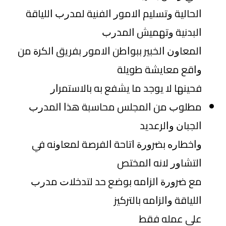
ﺍﻟﺤﺎﻟﻴﺔ ﻭﺗﺴﻠﻴﻢ ﺍﻻﻣﻮﺭ ﺍﻟﻔﻨﻴﺔ ﻟﻤﺪﺭﺏ ﺍﻟﻠﻴﺎﻗﺔ
ﺍﻟﺒﺪﻧﻴﺔ ﻭﺗﻬﻤﻴﺶ ﺍﻟﻤﺪﺭﺏ
ﺍﻟﻤﻌﺎﻭﻥ ﺍﻟﺨﺒﻴﺮ ﺑﺒﻮﺍﻃﻦ ﺍﻻﻣﻮﺭ ﺑﻔﺮﻳﻖ ﺍﻟﻜﺮﺓ ﻣﻦ
ﻭﺍﻗﻊ ﻣﻌﺎﻳﺸﺔ ﻃﻮﻳﻠﺔ
ﻓﺤﻴﻨﻬﺎ ﻻ ﻳﻮﺟﺪ ﻣﺎ ﻳﺸﻔﻊ ﺑﻪ ﺑﺎﻻﺳﺘﻤﺮﺍﺭ
ﻣﻄﻠﻮﺏ ﻣﻦ ﺍﻟﻤﺠﻠﺲ ﻣﺤﺎﺳﺒﺔ ﻫﺬﺍ ﺍﻟﻤﺪﺭﺏ
ﺍﻟﺠﺒﺎﻥ ﻭﺍﻟﺮﻋﺪﻳﺪ
ﻭﺍﺧﻄﺎﺭﻩ ﺑﻀﺮﻭﺭﺓ ﺍﺗﺎﺣﺔ ﺍﻟﻔﺮﺻﺔ ﻟﻤﻌﺎﻭﻧﻪ ﻓﻲ
ﺍﻟﺘﺸﺎﻭﺭ ﻻﻧﻪ ﺍﻟﻤﺨﺘﺺ
ﻣﻊ ﺿﺮﻭﺭﺓ ﺍﻟﺰﺍﻣﻪ ﺑﻮﺿﻊ ﺣﺪ ﻟﺘﺪﺧﻼﺕ ﻣﺪﺭﺏ
ﺍﻟﻠﻴﺎﻗﺔ ﻭﺍﻟﺰﺍﻣﻪ ﺑﺎﻟﺘﺮﻛﻴﺰ
ﻋﻠﻰ ﻋﻤﻠﻪ ﻓﻘﻂ