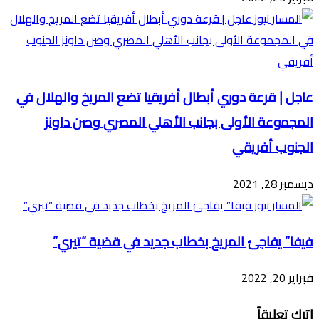
عاجل | قرعة دوري أبطال أفريقيا تضع المريخ والهلال في
المجموعة الأولى بجانب الأهلي المصري وصن داونز
الجنوب أفريقي
ديسمبر 28, 2021
فيفا” يفاجئ المريخ بخطاب جديد في قضية “تيري”
فبراير 20, 2022
اترك تعليقاً