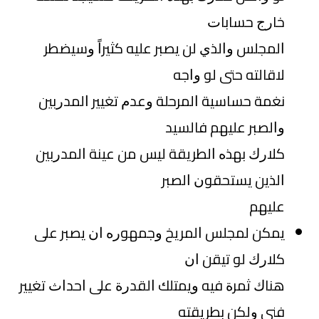
ﺧﺎﺭﺝ ﺣﺴﺎﺑﺎﺕ
ﺍﻟﻤﺠﻠﺲ ﻭﺍﻟﺬﻱ ﻟﻦ ﻳﺼﺒﺮ ﻋﻠﻴﻪ ﻛﺜﻴﺮﺍً ﻭﺳﻴﻀﻄﺮ
ﻻﻗﺎﻟﺘﻪ ﺣﺘﻰ ﻟﻮ ﻭﺍﺟﻪ
ﻧﻐﻤﺔ ﺣﺴﺎﺳﻴﺔ ﺍﻟﻤﺮﺣﻠﺔ ﻭﻋﺪﻡ ﺗﻐﻴﻴﺮ ﺍﻟﻤﺪﺭﺑﻴﻦ
ﻭﺍﻟﺼﺒﺮ ﻋﻠﻴﻬﻢ ﻓﺎﻟﺴﻴﺪ
ﻛﻼﺭﻙ ﺑﻬﺬﻩ ﺍﻟﻄﺮﻳﻘﺔ ﻟﻴﺲ ﻣﻦ ﻋﻴﻨﺔ ﺍﻟﻤﺪﺭﺑﻴﻦ
ﺍﻟﺬﻳﻦ ﻳﺴﺘﺤﻘﻮﻥ ﺍﻟﺼﺒﺮ
ﻋﻠﻴﻬﻢ
ﻳﻤﻜﻦ ﻟﻤﺠﻠﺲ ﺍﻟﻤﺮﻳﺦ ﻭﺟﻤﻬﻮﺭﻩ ﺍﻥ ﻳﺼﺒﺮ ﻋﻠﻰ
ﻛﻼﺭﻙ ﻟﻮ ﺗﻴﻘﻦ ﺍﻥ
ﻫﻨﺎﻙ ﺛﻤﺮﺓ ﻓﻴﻪ ﻭﻳﻤﺘﻠﻚ ﺍﻟﻘﺪﺭﺓ ﻋﻠﻰ ﺍﺣﺪﺍﺙ ﺗﻐﻴﻴﺮ
ﻓﻨﻲ ﻭﻟﻜﻦ ﺑﻄﺮﻳﻘﺘﻪ