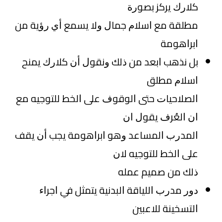
ﻛﻼﺭﻙ ﻳﺮﻛﺰ ﺑﺼﻮﺭﺓ
ﻣﻄﻠﻘﺔ ﻣﻊ ﺍﺳﻼﻡ ﺟﻤﺎﻝ ﻭﻻ ﻳﺴﻤﻊ ﺃﻱ ﺭﺅﻳﺔ ﻣﻦ
ﺍﺑﺮﺍﻫﻮﻣﺔ
ﺑﻞ ﻧﺬﻫﺐ ﺍﺑﻌﺪ ﻣﻦ ﺫﻟﻚ ﻭﻧﻘﻮﻝ ﺃﻥ ﻛﻼﺭﻙ ﻳﻤﻨﺢ
ﺍﺳﻼﻡ ﻣﻄﻠﻖ
ﺍﻟﺼﻼﺣﻴﺎﺕ ﺣﺘﻰ ﺍﻟﻮﻗﻮﻑ ﻋﻠﻰ ﺍﻟﺨﻂ ﻟﻠﺘﻮﺟﻴﻪ ﻣﻊ
ﺍﻥ ﺍﻟﻌُﺮﻑ ﻳﻘﻮﻝ ﺍﻥ
ﺍﻟﻤﺪﺭﺏ ﺍﻟﻤﺴﺎﻋﺪ ﻭﻫﻮ ﺍﺑﺮﺍﻫﻮﻣﺔ ﻳﺠﺐ ﺃﻥ ﻳﻘﻒ
ﻋﻠﻰ ﺍﻟﺨﻂ ﻟﻠﺘﻮﺟﻴﻪ ﻻﻥ
ﺫﻟﻚ ﻣﻦ ﺻﻤﻴﻢ ﻋﻤﻠﻪ
ﺩﻭﺭ ﻣﺪﺭﺏ ﺍﻟﻠﻴﺎﻗﺔ ﺍﻟﺒﺪﻧﻴﺔ ﻳﺘﻤﺜﻞ ﻓﻲ ﺍﺟﺮﺍﺀ
ﺍﻟﺘﺴﺨﻴﻨﺔ ﻟﻼﻋﺒﻴﻦ