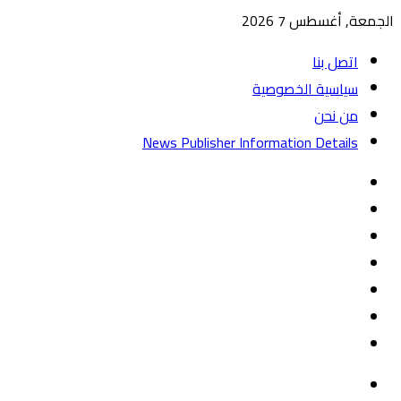
الجمعة, أغسطس 7 2026
اتصل بنا
سياسية الخصوصية
من نحن
News Publisher Information Details
واتساب
TikTok
تيلقرام
‏Google
Play
يوتيوب
تويتر
فيسبوك
القائمة