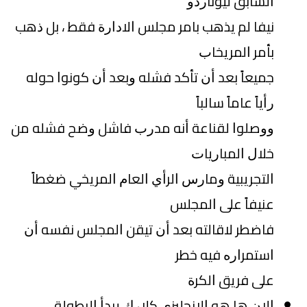
ﺍﻟﺴﺎﺑﻖ ﻟﻴﻮﻧﺎﺭﺩﻭ
ﻧﻴﻔﺎ ﻟﻢ ﻳﺬﻫﺐ ﺑﺎﻣﺮ ﻣﺠﻠﺲ ﺍﻻﺩﺍﺭﺓ ﻓﻘﻂ ، ﺑﻞ ﺫﻫﺐ
ﺑﺄﻣﺮ ﺍﻟﻤﺮﻳﺨﺎﺏ
ﺟﻤﻴﻌﺎً ﺑﻌﺪ ﺃﻥ ﺗﺄﻛﺪ ﻓﺸﻠﻪ ﻭﺑﻌﺪ ﺃﻥ ﻛﻮﻧﻮﺍ ﺣﻮﻟﻪ
ﺭﺃﻳﺎً ﻋﺎﻣﺎً ﺳﺎﻟﺒﺎً
ﻭﻭﺻﻠﻮﺍ ﻟﻘﻨﺎﻋﺔ ﺃﻧﻪ ﻣﺪﺭﺏ ﻓﺎﺷﻞ ﻭﺿﺢ ﻓﺸﻠﻪ ﻣﻦ
ﺧﻼﻝ ﺍﻟﻤﺒﺎﺭﻳﺎﺕ
ﺍﻟﺘﺠﺮﻳﺒﻴﺔ ﻭﻣﺎﺭﺱ ﺍﻟﺮﺃﻱ ﺍﻟﻌﺎﻡ ﺍﻟﻤﺮﻳﺨﻲ ﺿﻐﻄﺎً
ﻋﻨﻴﻔﺎً ﻋﻠﻰ ﺍﻟﻤﺠﻠﺲ
ﻓﺎﺿﻄﺮ ﻻﻗﺎﻟﺘﻪ ﺑﻌﺪ ﺃﻥ ﺗﻴﻘﻦ ﺍﻟﻤﺠﻠﺲ ﻧﻔﺴﻪ ﺃﻥ
ﺍﺳﺘﻤﺮﺍﺭﻩ ﻓﻴﻪ ﺧﻄﺮ
ﻋﻠﻰ ﻓﺮﻳﻖ ﺍﻟﻜﺮﺓ
ﺍﻻﻥ ﻫﺎ ﻫﻮ ﺍﻻﻧﺠﻠﻴﺰﻱ ﻛﻼﺭﻙ ﻳﺒﺪﺃ ﺍﻟﺒﻄﻮﻟﺔ