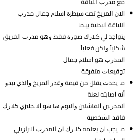
ﻣﻊ ﻣﺪﺭﺏ ﺍﻟﻠﻴﺎﻗﺔ
ﺍﻻﻥ ﺍﻟﻤﺮﻳﺦ ﺗﺤﺖ ﺳﻴﻄﺮﺓ ﺍﺳﻼﻡ ﺟﻤﺎﻝ ﻣﺪﺭﺏ
ﺍﻟﻠﻴﺎﻗﺔ ﺍﻟﺒﺪﻧﻴﺔ ﺑﻴﻨﻤﺎ
ﻳﺘﻮﺍﺟﺪ ﻟﻲ ﻛﻼﺭﻙ ﺻﻮﺭﺓ ﻓﻘﻂ ﻭﻫﻮ ﻣﺪﺭﺏ ﺍﻟﻔﺮﻳﻖ
ﺷﻜﻠﻴﺎً ﻭﻟﻜﻦ ﻓﻌﻠﻴﺎً
ﺍﻟﻤﺪﺭﺏ ﻫﻮ ﺍﺳﻼﻡ ﺟﻤﺎﻝ
ﺗﻮﻗﻴﻌﺎﺕ ﻣﺘﻔﺮﻗﺔ
ﻣﺎ ﻳﺤﺪﺙ ﻳﻘﻠﻞ ﻣﻦ ﻗﻴﻤﺔ ﻭﻗﺪﺭ ﺍﻟﻤﺮﻳﺦ ﻭﺍﻟﺬﻱ ﻳﺒﺪﻭ
ﺃﻧﻪ ﺍﺻﺎﺑﺘﻪ ﻟﻌﻨﺔ
ﺍﻟﻤﺪﺭﺑﻴﻦ ﺍﻟﻔﺎﺷﻠﻴﻦ ﻭﺍﻟﻴﻮﻡ ﻫﺎ ﻫﻮ ﺍﻻﻧﺠﻠﻴﺰﻱ ﻛﻼﺭﻙ
ﻓﺎﻗﺪ ﺍﻟﺸﺨﺼﻴﺔ
ﻣﺎ ﻳﺠﺐ ﺍﻥ ﻳﻌﻠﻤﻪ ﻛﻼﺭﻙ ﺍﻥ ﺍﻟﻤﺪﺭﺏ ﺍﻟﺒﺮﺍﺯﻳﻠﻲ