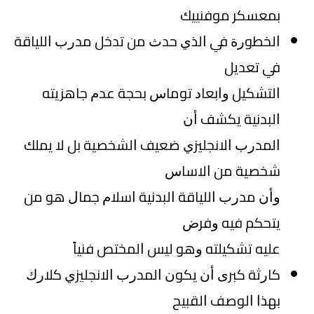
ﺑﻤﻌﺴﻜﺮ ﻣﻮﻓﻨﻴﻴﻚ
ﺍﻟﺨﻄﻮﺭﺓ ﻓﻲ ﺍﻟﺬﻱ ﺣﺪﺙ ﻣﻦ ﺗﺪﺧﻞ ﻣﺪﺭﺏ ﺍﻟﻠﻴﺎﻗﺔ
ﻓﻲ ﺗﻌﺪﻳﻞ
ﺍﻟﺘﺸﻜﻴﻞ ﻭﺍﺑﻌﺎﺩ ﺗﻮﻣﺎﺱ ﺑﺤﺠﺔ ﻋﺪﻡ ﺟﺎﻫﺰﻳﺘﻪ
ﺍﻟﺒﺪﻧﻴﺔ ﻳﻜﺸﻒ ﺃﻥ
ﺍﻟﻤﺪﺭﺏ ﺍﻻﻧﺠﻠﻴﺰﻱ ﺿﻌﻴﻒ ﺍﻟﺸﺨﺼﻴﺔ ﺑﻞ ﻻ ﻳﻤﻠﻚ
ﺷﺨﺼﻴﺔ ﻣﻦ ﺍﻻﺳﺎﺱ
ﻭﺃﻥ ﻣﺪﺭﺏ ﺍﻟﻠﻴﺎﻗﺔ ﺍﻟﺒﺪﻧﻴﺔ ﺍﺳﻼﻡ ﺟﻤﺎﻝ ﻫﻮ ﻣﻦ
ﻳﺘﺤﻜﻢ ﻓﻴﻪ ﻭﻓﺮﺽ
ﻋﻠﻴﻪ ﺗﺸﻜﻴﻠﺘﻪ ﻭﻫﻮ ﻟﻴﺲ ﺍﻟﻤﺨﺘﺺ ﻓﻨﻴﺎً
ﻛﺎﺭﺛﺔ ﻛﺒﺮﻯ ﺃﻥ ﻳﻜﻮﻥ ﺍﻟﻤﺪﺭﺏ ﺍﻻﻧﺠﻠﻴﺰﻱ ﻛﻼﺭﻙ
ﺑﻬﺬﺍ ﺍﻟﻮﺻﻒ ﺍﻟﻘﺒﻴﺢ