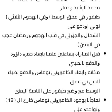
ﻣﺤﻤﺪ ﺍﻟﺮﺷﻴﺪ ﻭﻋﻤﺎﺭ
ﻃﻴﻔﻮﺭ ﻓﻲ ﻋﻤﻖ ﺍﻟﻮﺳﻂ ‏) ﻭﻓﻲ ﺍﻟﻬﺠﻮﻡ ﺍﻟﺜﻼﺛﻲ ‏(
ﺗﻮﻧﻲ ﺍﻭﺩﺟﻮ ﻋﻠﻰ
ﺍﻟﺸﻤﺎﻝ ﻭﺍﻟﺠﺰﻭﻟﻲ ﻓﻲ ﻗﻠﺐ ﺍﻟﻬﺠﻮﻡ ﻭﺭﻣﻀﺎﻥ ﻋﺠﺐ
ﻓﻲ ﺍﻟﻴﻤﻴﻦ ‏)
ﻗﺒﻞ ﺍﻟﻤﺒﺎﺭﺍﺓ ﺑﺴﺎﻋﺘﻴﻦ ﻋﻠﻤﻨﺎ ﺑﺎﺑﻌﺎﺩ ﺣﻤﺰﺓ ﺩﺍﺅﻭﺩ
ﻭﺍﻟﺪﻓﻊ ﺑﺎﻟﺼﻴﻨﻲ
ﻣﻜﺎﻧﻪ ﻭﺍﺑﻌﺎﺩ ﺍﻟﻜﺎﻣﻴﺮﻭﻧﻲ ﺗﻮﻣﺎﺱ ﻭﺍﻟﺪﻓﻊ ﺑﻀﻴﺎﺀ
ﺍﻟﺪﻳﻦ ﻓﻲ ﻋﻤﻖ
ﺍﻟﻮﺳﻂ ﻣﻊ ﻭﺿﻊ ﻃﻴﻔﻮﺭ ﻋﻠﻰ ﺍﻟﻨﺎﺣﻴﺔ ﺍﻟﻴﻤﻨﻰ
ﺗﻔﺎﺟﺄﻧﺎ ﺑﻮﺟﻮﺩ ﺍﻟﻜﺎﻣﻴﺮﻭﻧﻲ ﺗﻮﻣﺎﺱ ﺧﺎﺭﺝ ﺍﻝ ‏( 18 ‏)
ﻭﺗﻮﺍﺟﺪﻩ ﻋﻠﻰ