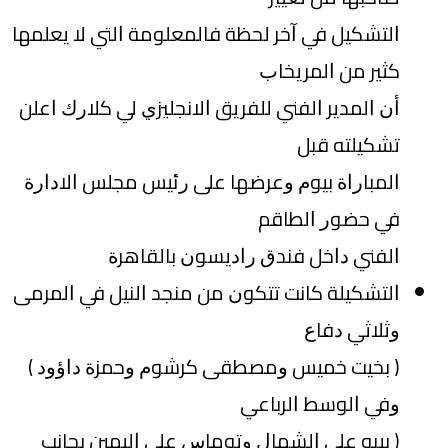
ﺍﻟﺘﺸﻜﻴﻞ ﻓﻲ ﺁﺧﺮ ﻟﺤﻈﺔ ﻓﺎﻟﻤﻌﻠﻮﻣﺔ ﺍﻟﺘﻲ ﻻ ﻳﻌﻠﻤﻬﺎ
ﻛﺜﻴﺮ ﻣﻦ ﺍﻟﻤﺮﻳﺨﺎﺏ
ﺃﻥ ﺍﻟﻤﺪﻳﺮ ﺍﻟﻔﻨﻲ ﻟﻠﻔﺮﻳﻖ ﺍﻻﻧﺠﻠﻴﺰﻱ ﻟﻲ ﻛﻼﺭﻙ ﺍﻋﻠﻦ
ﺗﺸﻜﻴﻠﺘﻪ ﻗﺒﻞ
ﺍﻟﻤﺒﺎﺭﺍﺓ ﺑﻴﻮﻡ ﻭﻋﺮﺿﻬﺎ ﻋﻠﻰ ﺭﺋﻴﺲ ﻣﺠﻠﺲ ﺍﻻﺩﺍﺭﺓ
ﻓﻲ ﺣﻀﻮﺭ ﺍﻟﻄﺎﻗﻢ
ﺍﻟﻔﻨﻲ ﺩﺍﺧﻞ ﻓﻨﺪﻕ ﺭﺍﺩﻳﺴﻮﻥ ﺑﺎﻟﻘﺎﻫﺮﺓ
ﺍﻟﺘﺸﻜﻴﻠﺔ ﻛﺎﻧﺖ ﺗﺘﻜﻮﻥ ﻣﻦ ﻣﻨﺠﺪ ﺍﻟﻨﻴﻞ ﻓﻲ ﺍﻟﻤﺮﻣﻰ
ﻭﺛﻼﺛﻲ ﺩﻓﺎﻉ
‏( ﺑﺨﻴﺖ ﺧﻤﻴﺲ ﻭﻣﺼﻄﻘﻰ ﻛﺮﺷﻮﻡ ﻭﺣﻤﺰﺓ ﺩﺍﺅﻭﺩ ‏)
ﻭﻓﻲ ﺍﻟﻮﺳﻂ ﺍﻟﺮﺑﺎﻋﻲ
‏( ﺑﻴﺒﻮ ﻋﻠﻰ ﺍﻟﺸﻤﺎﻝ ﻭﺗﻮﻣﺎﺱ ﻋﻠﻰ ﺍﻟﻴﻤﻴﻦ ﺑﺠﺎﻧﺐ