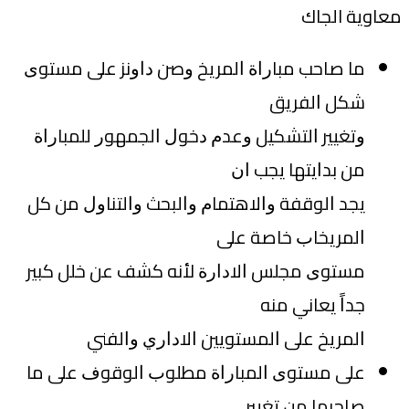
معاوية الجاك
ﻣﺎ ﺻﺎﺣﺐ ﻣﺒﺎﺭﺍﺓ ﺍﻟﻤﺮﻳﺦ ﻭﺻﻦ ﺩﺍﻭﻧﺰ ﻋﻠﻰ ﻣﺴﺘﻮﻯ
ﺷﻜﻞ ﺍﻟﻔﺮﻳﻖ
ﻭﺗﻐﻴﻴﺮ ﺍﻟﺘﺸﻜﻴﻞ ﻭﻋﺪﻡ ﺩﺧﻮﻝ ﺍﻟﺠﻤﻬﻮﺭ ﻟﻠﻤﺒﺎﺭﺍﺓ
ﻣﻦ ﺑﺪﺍﻳﺘﻬﺎ ﻳﺠﺐ ﺍﻥ
ﻳﺠﺪ ﺍﻟﻮﻗﻔﺔ ﻭﺍﻻﻫﺘﻤﺎﻡ ﻭﺍﻟﺒﺤﺚ ﻭﺍﻟﺘﻨﺎﻭﻝ ﻣﻦ ﻛﻞ
ﺍﻟﻤﺮﻳﺨﺎﺏ ﺧﺎﺻﺔ ﻋﻠﻰ
ﻣﺴﺘﻮﻯ ﻣﺠﻠﺲ ﺍﻻﺩﺍﺭﺓ ﻷﻧﻪ ﻛﺸﻒ ﻋﻦ ﺧﻠﻞ ﻛﺒﻴﺮ
ﺟﺪﺍً ﻳﻌﺎﻧﻲ ﻣﻨﻪ
ﺍﻟﻤﺮﻳﺦ ﻋﻠﻰ ﺍﻟﻤﺴﺘﻮﻳﻴﻦ ﺍﻻﺩﺍﺭﻱ ﻭﺍﻟﻔﻨﻲ
ﻋﻠﻰ ﻣﺴﺘﻮﻯ ﺍﻟﻤﺒﺎﺭﺍﺓ ﻣﻄﻠﻮﺏ ﺍﻟﻮﻗﻮﻑ ﻋﻠﻰ ﻣﺎ
ﺻﺎﺣﺒﻬﺎ ﻣﻦ ﺗﻐﻴﻴﺮ