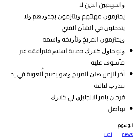
ﻭﺍﻟﻤﻬﺬﺑﻴﻦ ﺍﻟﺬﻳﻦ ﻻ
ﻳﺤﺘﺮﻣﻮﻥ ﻣﻬﻨﺘﻬﻢ ﻭﻳﻠﺘﺰﻣﻮﻥ ﺑﺠﺪﻭﺩﻫﻢ ﻭﻻ
ﻳﺘﺪﺧﻠﻮﻥ ﻓﻲ ﺍﻟﺸﺄﻥ ﺍﻟﻔﻨﻲ
ﻭﻳﺤﺘﺮﻣﻮﻥ ﺍﻟﻤﺮﻳﺦ ﻭﺗﺄﺭﻳﺨﻪ ﻭﺍﺳﻤﻪ
ﻭﻟﻮ ﺣﺎﻭﻝ ﻛﻼﺭﻙ ﺣﻤﺎﻳﺔ ﺍﺳﻼﻡ ﻓﻠﻴﺮﺍﻓﻘﻪ ﻏﻴﺮ
ﻣﺄﺳﻮﻑ ﻋﻠﻴﻪ
ﺁﺧﺮ ﺍﻟﺰﻣﻦ ﻫﺎﻥ ﺍﻟﻤﺮﻳﺦ ﻭﻫﻮ ﻳﺼﺒﺢ ﺃُﻟﻌﻮﺑﺔ ﻓﻲ ﻳﺪ
ﻣﺪﺭﺏ ﻟﻴﺎﻗﺔ
ﻓﺮﺣﺎﻥ ﺑﺎﻣﺮ ﺍﻻﻧﺠﻠﻴﺰﻱ ﻟﻲ ﻛﻼﺭﻙ
ﻧﻮﺍﺻﻞ
الوسوم
news
اخبار