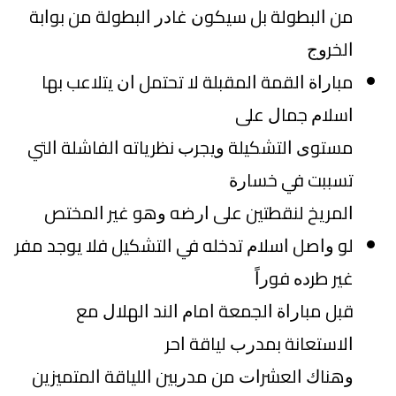
ﻣﻦ ﺍﻟﺒﻄﻮﻟﺔ ﺑﻞ ﺳﻴﻜﻮﻥ ﻏﺎﺩﺭ ﺍﻟﺒﻄﻮﻟﺔ ﻣﻦ ﺑﻮﺍﺑﺔ
ﺍﻟﺨﺮﻭﺝ
ﻣﺒﺎﺭﺍﺓ ﺍﻟﻘﻤﺔ ﺍﻟﻤﻘﺒﻠﺔ ﻻ ﺗﺤﺘﻤﻞ ﺍﻥ ﻳﺘﻼﻋﺐ ﺑﻬﺎ
ﺍﺳﻼﻡ ﺟﻤﺎﻝ ﻋﻠﻰ
ﻣﺴﺘﻮﻯ ﺍﻟﺘﺸﻜﻴﻠﺔ ﻭﻳﺠﺮﺏ ﻧﻈﺮﻳﺎﺗﻪ ﺍﻟﻔﺎﺷﻠﺔ ﺍﻟﺘﻲ
ﺗﺴﺒﺒﺖ ﻓﻲ ﺧﺴﺎﺭﺓ
ﺍﻟﻤﺮﻳﺦ ﻟﻨﻘﻄﺘﻴﻦ ﻋﻠﻰ ﺍﺭﺿﻪ ﻭﻫﻮ ﻏﻴﺮ ﺍﻟﻤﺨﺘﺺ
ﻟﻮ ﻭﺍﺻﻞ ﺍﺳﻼﻡ ﺗﺪﺧﻠﻪ ﻓﻲ ﺍﻟﺘﺸﻜﻴﻞ ﻓﻼ ﻳﻮﺟﺪ ﻣﻔﺮ
ﻏﻴﺮ ﻃﺮﺩﻩ ﻓﻮﺭﺍً
ﻗﺒﻞ ﻣﺒﺎﺭﺍﺓ ﺍﻟﺠﻤﻌﺔ ﺍﻣﺎﻡ ﺍﻟﻨﺪ ﺍﻟﻬﻼﻝ ﻣﻊ
ﺍﻻﺳﺘﻌﺎﻧﺔ ﺑﻤﺪﺭﺏ ﻟﻴﺎﻗﺔ ﺍﺣﺮ
ﻭﻫﻨﺎﻙ ﺍﻟﻌﺸﺮﺍﺕ ﻣﻦ ﻣﺪﺭﺑﻴﻦ ﺍﻟﻠﻴﺎﻗﺔ ﺍﻟﻤﺘﻤﻴﺰﻳﻦ