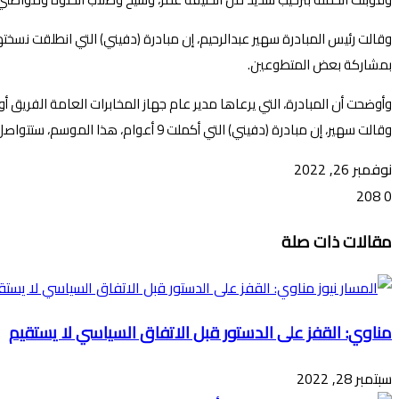
وقالت رئيس المبادرة سهير عبدالرحيم، إن مبادرة (دفيني) التي انطلقت نس
بمشاركة بعض المتطوعين.
وأوضحت أن المبادرة، التي يرعاها مدير عام جهاز المخابرات العامة الفري
وقالت سهير، إن مبادرة (دفيني) التي أكملت 9 أعوام، هذا الموسم، ستتواصل بعدة مناطق خلال الأيام المقبلة بدعم الشركاء.
نوفمبر 26, 2022
208
0
تويتر
ڤايبر
طباعة
تيلقرام
ماسنجر
ماسنجر
واتساب
فيسبوك
مشاركة
مقالات ذات صلة
عبر
البريد
مناوي: القفز على الدستور قبل الاتفاق السياسي لا يستقيم
سبتمبر 28, 2022