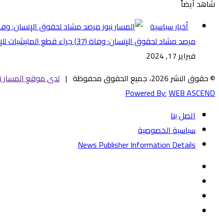
شاهد أيضاً
إغلاق
أخبار سياسية
مرصد مشاد لحقوق الإنسان: وفاة (37) جراء قطع المليشيات للإتصالات في السودان
فبراير 17, 2024
© حقوق النشر 2026، جميع الحقوق محفوظة |
لدى موقع المسار ني
Powered By:
WEB ASCEND
اتصل بنا
سياسية الخصوصية
News Publisher Information Details
فيسبوك
تويتر
يوتيوب
‏Google