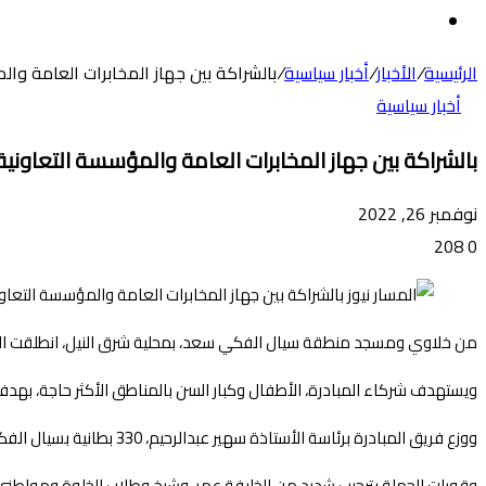
عن
الوضع
المظلم
الرئيسية
/
الأخبار
/
أخبار سياسية
/
بالشراكة بين جهاز المخابرات العامة والمؤسسة 
أخبار سياسية
بالشراكة بين جهاز المخابرات العامة والمؤسسة التعاونية توزيع أك
نوفمبر 26, 2022
208
0
من خلاوي ومسجد منطقة سيال الفكي سعد، بمحلية شرق النيل، انطلقت النسخ
ويستهدف شركاء المبادرة، الأطفال وكبار السن بالمناطق الأكثر حاجة، بهدف 
ووزع فريق المبادرة برئاسة الأستاذة سهير عبدالرحيم، 330 بطانية بسيال الفكي سعد، منها (120) بطانية لطلاب خلاوي الفكي سعد، والمتبقي للأسر المحتاجة بأحياء السيال.
وقوبلت الحملة بترحيب شديد من الخليفة عمر، وشيخ وطلاب الخلوة ومواطني