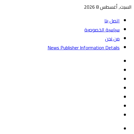
السبت, أغسطس 8 2026
اتصل بنا
سياسية الخصوصية
من نحن
News Publisher Information Details
واتساب
TikTok
تيلقرام
‏Google
Play
يوتيوب
تويتر
فيسبوك
القائمة