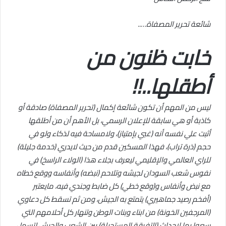
شائعة تحرير المصفاة…..
خابت ظنون من
أطقلها..!!
ليس من المهم أن تكون شائعة إكمال (تحرير المصفاة) صادقة أو
كاذبة أو هي سابقة للإعلان الرسمي، بل الأهم أن من أطلقها
أثبت علي نفسه أنه (غبي بإمتياز)، ولامساحة فيه لذكاء ولو في
حجم (ذرة تراب)، فهذا المسكين قدم من حيث لايدري (خدمة جليلة)
للراي العالمي والإقليمي ليعرف بجلاء هذا (الولاء الراسخ) في
نفوس شعب السودان لجيشه وتلاحم (نبضه) وأنفاسه ووقع خطاه
مع نبض وأنفاس و(وقع خطي) كل ضابط وجندي فيه، مايعتبر
(أفخم رصيد جماهيري) يتمتع به الجيش، ومن ثم تسقط كل دعاوي
(المرجفين الخونة) من ابناء وبنات الوطن وتنهار كل أحلامهم التي
سعوا بها لإحداث (التفرقة المستحيلة) بين الشعب والجيش لتسهل