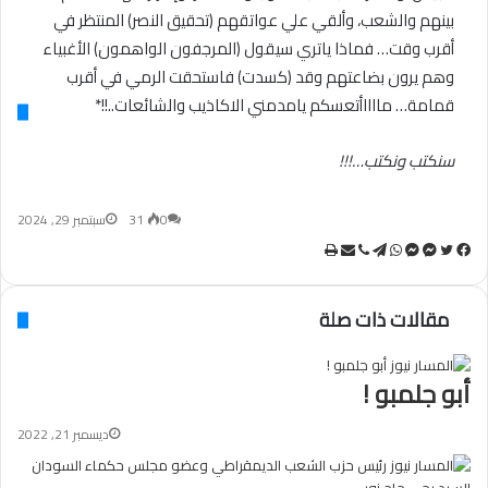
بينهم والشعب، وألقي علي عواتقهم (تحقيق النصر) المنتظر في
أقرب وقت… فماذا ياتري سيقول (المرجفون الواهمون) الأغبياء
وهم يرون بضاعتهم وقد (كسدت) فاستحقت الرمي في أقرب
قمامة… مااااأتعسكم يامدمني الاكاذيب والشائعات..!!*
سنكتب ونكتب…!!!
0
31
سبتمبر 29, 2024
تويتر
فيسبوك
ماسنجر
ماسنجر
واتساب
تيلقرام
ڤايبر
مشاركة
طباعة
عبر
البريد
مقالات ذات صلة
أبو جلمبو !
ديسمبر 21, 2022