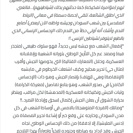
لهم (مؤامرة تفكيكه) كما حدثتهم بذلك (شياطينهم)…فالغبي
الذي اطلق الشائعة، تلقي (حصة دسمة) في معاني (الرباط
المقدس) بين شعب السودان وجيشه واظنه الآن (يعض) أصابع
الندم، وأشك أنه أوتي حظاً من الندم ذلك الإحساس الإنساني الذي
بالطبع لايتوفر لشياطين الإنس..!!
*إنفعال الشعب مع جيشه ليس جديداً، فهو سلوك طبيعي (متجذر
فيه) وممتد عبر كل التأريخ الوطني بثوراته الشعبية وإنقلاباته
العسكرية، وخلال (المعارك القتالية) التي يخوضها الجيش وأقرب
(مثال حي) تحرير هجليج وكيف اشتعلت الخرطوم في مايشبه
(الإنتفاضة) وهي (تهتف) بإنتصار الجيش، وهو ذات (الإحساس
الكامن) في صدور الشعب، وهو يتابع تفاصيل (معركة الكرامة)
وثبات الجيش وتكتيكاته العسكرية (المدهشة) لكل مراقب، وينتظر
بحرارة الشوق أن يعلن الجيش إكتمال (سحق وإبادة) التمرد..!!
*وماتلك (الفرحة المتوهجة) بالامس في أوساط الشعب في كل
مدن السودان وخارجه علي وقع خبر أو إشاعة تحرير المصفاة من
(دنس المليشيا)، إلا (دفقة) من ذلك الإحساس الوطني تجاه
الجيش، وقد ازداد به ضباطه وجنوده (فخراً وإصراراً) بهذا التلاحم