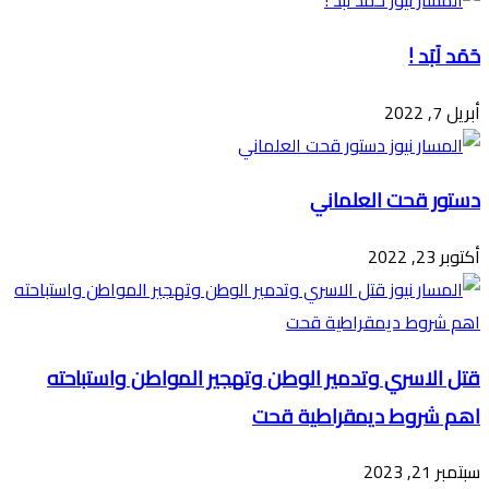
حَمَد لَبَد !
أبريل 7, 2022
دستور قحت العلماني
أكتوبر 23, 2022
قتل الاسري وتدمير الوطن وتهجير المواطن واستباحته
اهم شروط ديمقراطية قحت
سبتمبر 21, 2023