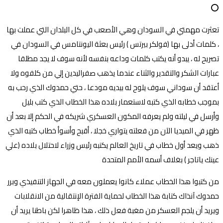
⭕
تعثرت مهمتي في السودان وهي الأصعب في كل البلدان التي عملت بها
، كلمات أدلى بها (فولكر بيرتس ) رئيس بعثة اليونتامس في السودان في
تصريح له ، يبدو أنه يكتب كلمات وداعه بنفسه لأنه سوف لا يجد مطلقا
عبارات الشكر والتقدير والثناء عندما يذهب صفراليدين إلي من كلفوه ولا
أعتقد أن سوداني سوف يلوح له بيديه مودعا ، حتي حمدوك الذي رحب به
بموجب خطابه الذي كتبه لاستعمار بلاده هذا الخطاب الذي كتب بليل
وأرسل في ليلته ولم يعرفه المكون العسكري شريكه في الحكم إلا بعد أن
ظهر في الميديا الآن من فعلته يتواري خجلا ، أقبح وأسوأ خطاب كتبه الذي
ذهب ويعد أول خطاب في تاريخ العالم يكتبه رئيس وزراء لاحتلال بلاده (علي
عينك ياتاجر ) بغلاف أسمه الأمم المتحدة
من كتبوا هذا الخطاب عملاء كانوا يعملون معه في الجهاز التنفيذي وبرر
حمدوك آنذاك كتابة هذا الخطاب لحماية الفترة الإنتقالية من الانقلابات
ويريد أن يلجم العسكر من مغبة فعل ذلك ، هذا ظاهرا لكن باطنا يريد أن