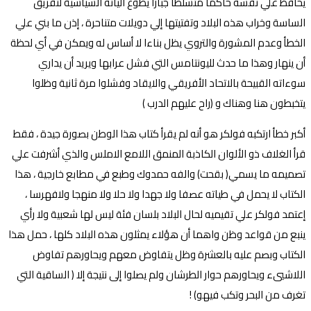
يحافظ علي نفسه حاكما متسلطا جبارا يطوع آلياته السياسية لتفريق
الساسة وخراب هذه البلاد وتفتيتها إلي دويلات متناحرة ، إذن ما بني علي
الخطأ وعدم المشورة والتروي يظل بناءا لا أساس له ويمكن في أي لحظة
أن ينهار وهذا ما حدث لليونتامس التي فشل عرابها ويريد أن يداري
سوءاته القبيحة بالاتحاد الأفريقي والايقاد وفشلوا مرة ثانية وظلوا
يتخبطون هنا وهناك و (راح عليهم الدرب )
أكبر خطأ ارتكبه فولكر هو أنه لم يقرأ كتاب هذا الوطن بصورة جيدة ، فقط
قرأ الغلاف ذو الألوان الكاذبة المنمق اللامع الاملس والذي أشرفت علي
تصميمه ما يسمي( بقحت) والفه حمدوك وطبع في مطابع خارجية ، هذا
الكتاب لا يحمل في طياته عصفا ولا جهدا ولا حلا ولا منهجا ولافهرسا ،
إعتمد فولكر علي تقيميه لحال البلاد بلسان فئة ليس لها شعبية ولا رأي
ينبع من قواعد وظن واهما أن هؤلاء يمثلون هذه البلاد كلها ، حمل هذا
الكتاب وبصم عليه بالعشرة وظل يتفاوض معهم ويحاورهم تفاوض
اللاشييء ويحاورهم حوار الطرشان ولم يصلوا إلى نتيجة إلا ( الساقية التي
تغرف من البحر وتكب فيهو) !