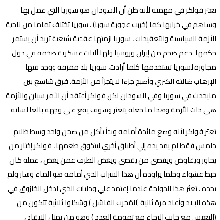
تعثر فولكر في مهمته لأنه ظن أن السودان هو سوريا التي عمل بها
وساهم في خرابها كما (خربت عجوبة سوبا) ، سوريا تختلف تماما من ناحية
الأزمة السياسية والتعقيدات ، سوريا ازمتها عقدية شيعية تريد أن يستمر
حكمها بدعم ضخم من إيران وروسيا ولها آليات عسكرية ضخمة في دول
مجاورة لسوريا تستخدمها كلما أرادت، سوريا بلد ممزقة ووجد فيها
الإرهاب ضالته الكبري وأصبح جزءا لا يتجزأ من الأزمة، فرق شاسع بين
مايحدث في سوريا وفي السودان لكن فولكر أعتقد أن الأمر سيان والأزمة
هي ذات الأزمة وهذا ما جعله يتعثر وسوف يقع علي وجهه بالعا لسانه
تعثر فولكر لأنه وضع مائدة أمامه وبدأ يأكل من صحن واحد وسط ظلام
دامس فقط لم يمد يده إلي أطباق أخري ليتذوق طعمها ، فولكر إختار من
يحاور ويفاوض ويقصي من يقصي ويغض الطرف عمن يغض ، عمله كان
خبط عشواء وحلما يراوده أن هذا السراب الذي أمامه هو الماء وسار ولم
يجده ، تعثر هذا الخواجة عندما إعتمد علي ودلبات الذي ادخل الخازوق في
هذه البلاد وأعاد مرة ثانية (المَجَرب الفاشل ) وشكلوا ثلاثية تتكون من
(التعيس مع خايب الرجاء مع تمومة العدد ) وهو من يمثل الايقاد ،