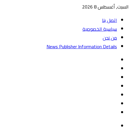
السبت, أغسطس 8 2026
اتصل بنا
سياسية الخصوصية
من نحن
News Publisher Information Details
واتساب
TikTok
تيلقرام
‏Google
Play
يوتيوب
تويتر
فيسبوك
القائمة