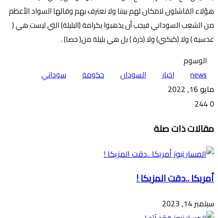
هؤلاء الفاشلون لامكان لهم بيننا ولا نعترف بهم وقالها السواد الأعظم
من الشعب السوداني فيجب أن يذهبوا بكرامة (البليلة) التي ليست هي (
عدسية ) ولا (كبكبي) ولا (ذرة ) بل هي بليلة من( حصا) .
الوسوم
news
اخبار
السودان
حكومة
سوداني
مايو 16, 2022
244
0
تويتر
ڤايبر
طباعة
تيلقرام
ماسنجر
ماسنجر
واتساب
فيسبوك
مشاركة
مقالات ذات صلة
عبر
البريد
أمريكا ..دقت المزيكا !
سبتمبر 14, 2023